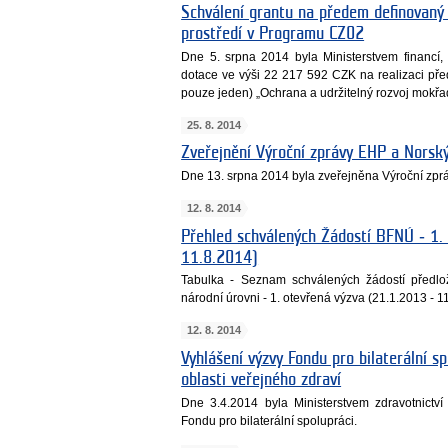
Schválení grantu na předem definovaný 
prostředí v Programu CZ02
Dne 5. srpna 2014 byla Ministerstvem financí
dotace ve výši 22 217 592 CZK na realizaci př
pouze jeden) „Ochrana a udržitelný rozvoj mokřa
25. 8. 2014
Zveřejnění Výroční zprávy EHP a Nors
Dne 13. srpna 2014 byla zveřejněna Výroční zpr
12. 8. 2014
Přehled schválených Žádostí BFNÚ ‐ 1.
11.8.2014)
Tabulka - Seznam schválených žádostí předlo
národní úrovni - 1. otevřená výzva (21.1.2013 - 1
12. 8. 2014
Vyhlášení výzvy Fondu pro bilaterální s
oblasti veřejného zdraví
Dne 3.4.2014 byla Ministerstvem zdravotnict
Fondu pro bilaterální spolupráci.