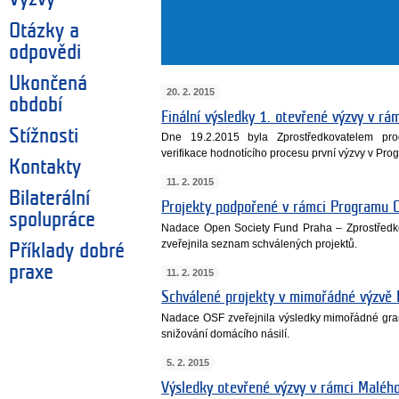
Otázky a
odpovědi
Ukončená
20. 2. 2015
období
Finální výsledky 1. otevřené výzvy v r
Stížnosti
Dne 19.2.2015 byla Zprostředkovatelem pr
verifikace hodnotícího procesu první výzvy v Pr
Kontakty
11. 2. 2015
Bilaterální
Projekty podpořené v rámci Programu 
spolupráce
Nadace Open Society Fund Praha – Zprostředk
zveřejnila seznam schválených projektů.
Příklady dobré
praxe
11. 2. 2015
Schválené projekty v mimořádné výzvě
Nadace OSF zveřejnila výsledky mimořádné gra
snižování domácího násilí.
5. 2. 2015
Výsledky otevřené výzvy v rámci Malé