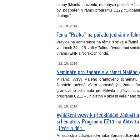
strany (klientů, pacientů, rodinných příslušníků, 
byl podpořen v rámci programu CZ22 “Globální 
dialogu”.
23. 10. 2014
Téma “Rizika” na pořadu jednání v Tali
Pravidelná konference na téma “Rizika a řádná 
ve dnech 24. - 25. září v Talinu. Dvoudenní sem
v rámci EHP a Norských fondů.
21. 10. 2014
Semináře pro žadatele v rámci Malého
V rámci výzvy Malého grantového schématu po
žadatele určené všem oprávněným žadatelům
grantového schématu pro Aktivitu I. „Psychiatric
programu CZ11 – „Iniciativy v oblasti veřejného zd
20. 10. 2014
Vyhlášení výzvy k předkládání žádostí 
schématu v Programu CZ11 na Aktivitu I. 
„Péče o děti“
Ministerstvo zdravotnictví jako Zprostředkova