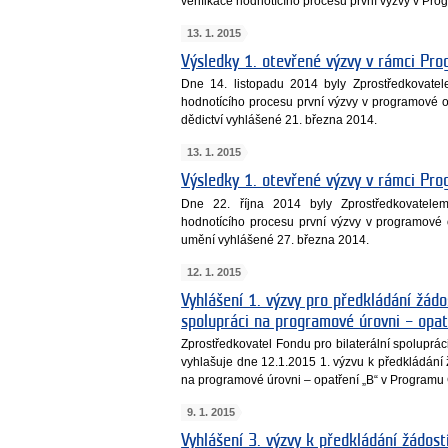
verifikace hodnotícího procesu první výzvy v Pr
13. 1. 2015
Výsledky 1. otevřené výzvy v rámci Pr
Dne 14. listopadu 2014 byly Zprostředkovate
hodnotícího procesu první výzvy v programové ob
dědictví vyhlášené 21. března 2014.
13. 1. 2015
Výsledky 1. otevřené výzvy v rámci Pr
Dne 22. října 2014 byly Zprostředkovatele
hodnotícího procesu první výzvy v programové o
umění vyhlášené 27. března 2014.
12. 1. 2015
Vyhlášení 1. výzvy pro předkládání žádos
spolupráci na programové úrovni – opa
Zprostředkovatel Fondu pro bilaterální spoluprá
vyhlašuje dne 12.1.2015 1. výzvu k předkládání ž
na programové úrovni – opatření „B“ v Programu
9. 1. 2015
Vyhlášení 3. výzvy k předkládání žádost