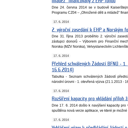
mládež“ financovaný z EHP fondů
Dne 24. června 2014 se v budově Kaiserštejn
Programu CZ04 – „Ohrožené děti a mládež“ fin
17. 6. 2014
2. výroční zasedání k EHP a Norským 
Dne 31. října 2013 proběhlo 2. výroční zase
zástupci donorů – Výborem pro Finanční mech
Norska (MZV Norska), Velvyslanectvím Lichtenštej
17. 6. 2014
Přehled schválených Žádostí BFNÚ ‐ 1.
16.6.2014)
Tabulka - Seznam schválených žádostí předlo
národní úrovni - 1. otevřená výzva (21.1.2013 - 1
17. 6. 2014
Rozšíření kapacity pro vkládání příloh
Dne 17. 6. 2014 došlo k navýšení kapacity pro 
spuštěna nová verze aplikace, ve které je možné v
17. 6. 2014
Vyhlášení výzvy k předkládání žádostí