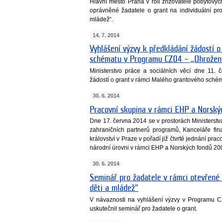
Hlavní město Praha v roli zřizovatele pobytový
oprávněné žadatele o grant na individuální p
mládež“.
14. 7. 2014
Vyhlášení výzvy k předkládání žádostí 
schématu v Programu CZ04 – „Ohrožené
Ministerstvo práce a sociálních věcí dne 11.
žádostí o grant v rámci Malého grantového sché
30. 6. 2014
Pracovní skupina v rámci EHP a Norsk
Dne 17. června 2014 se v prostorách Ministerstva
zahraničních partnerů programů, Kanceláře fi
království v Praze v pořadí již čtvrté jednání pra
národní úrovni v rámci EHP a Norských fondů 20
30. 6. 2014
Seminář pro žadatele v rámci otevřené
děti a mládež“
V návaznosti na vyhlášení výzvy v Programu C
uskutečnil seminář pro žadatele o grant.