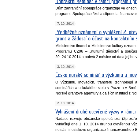
Kontaktní seminář v rámci programu pro
Dům zahraniční spolupráce organizuje ve dnech 
programu Spolupráce škol a stipendia financova
7. 10. 2014
Předběžné oznámení o vyhlášení 2. otev
grant a žádostí o účast na kontaktním
Ministerstvo financí a Ministerstvo kultury oznamu
Programu CZ06 – „Kulturní dědictví a souč
20.-24.10.2014 a potrvá 2 měsíce od data jejího 
3. 10. 2014
Česko-norský seminář o výzkumu a inov
O výzkumu, inovacích, transferu technologií 
seminářích a u kulatého stolu v Praze a v Brně
Norské grantové agentury a dalších institucí z N
2. 10. 2014
Vyhlášení druhé otevřené výzvy v rámc
Nadace rozvoje občanské společnosti (Zprostř
vyhlašují dne 1. 10. 2014 druhou otevřenou vý
nestátní neziskové organizace financovaného z