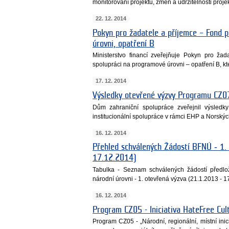
monitorování projektu, změn a udržitelnosti proje
22. 12. 2014
Pokyn pro žadatele a příjemce – Fond p
úrovni, opatření B
Ministerstvo financí zveřejňuje Pokyn pro žad
spolupráci na programové úrovni – opatření B, kt
17. 12. 2014
Výsledky otevřené výzvy Programu CZ0
Dům zahraniční spolupráce zveřejnil výsledky
institucionální spolupráce v rámci EHP a Norskýc
16. 12. 2014
Přehled schválených Žádostí BFNÚ ‐ 1.
17.12.2014)
Tabulka - Seznam schválených žádostí předlo
národní úrovni - 1. otevřená výzva (21.1.2013 - 
16. 12. 2014
Program CZ05 - Iniciativa HateFree Cul
Program CZ05 - „Národní, regionální, místní ini