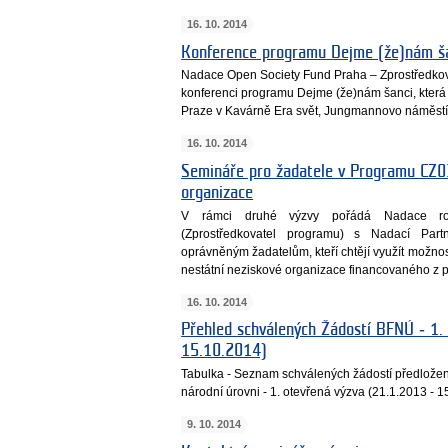
16. 10. 2014
Konference programu Dejme (že)nám š
Nadace Open Society Fund Praha – Zprostředkov
konferenci programu Dejme (že)nám šanci, která 
Praze v Kavárně Era svět, Jungmannovo náměstí
16. 10. 2014
Semináře pro žadatele v Programu CZ03
organizace
V rámci druhé výzvy pořádá Nadace roz
(Zprostředkovatel programu) s Nadací Par
oprávněným žadatelům, kteří chtějí využít možnos
nestátní neziskové organizace financovaného z 
16. 10. 2014
Přehled schválených Žádostí BFNÚ ‐ 1.
15.10.2014)
Tabulka - Seznam schválených žádostí předložený
národní úrovni - 1. otevřená výzva (21.1.2013 - 
9. 10. 2014