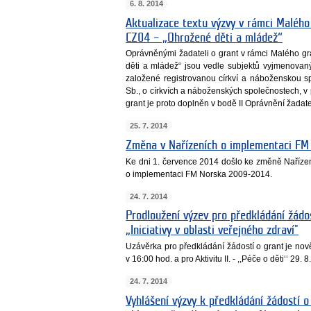
6. 8. 2014
Aktualizace textu výzvy v rámci Maléh
CZ04 – „Ohrožené děti a mládež“
Oprávněnými žadateli o grant v rámci Malého 
děti a mládež“ jsou vedle subjektů vyjmenova
založené registrovanou církví a náboženskou s
Sb., o církvích a náboženských společnostech, v 
grant je proto doplněn v bodě II Oprávnění žadate
25. 7. 2014
Změna v Nařízeních o implementaci F
Ke dni 1. července 2014 došlo ke změně Naříz
o implementaci FM Norska 2009-2014.
24. 7. 2014
Prodloužení výzev pro předkládání žádo
„Iniciativy v oblasti veřejného zdraví"
Uzávěrka pro předkládání žádostí o grant je nově p
v 16:00 hod. a pro Aktivitu II. - ,,Péče o děti‘‘ 29.
24. 7. 2014
Vyhlášení výzvy k předkládání žádostí o