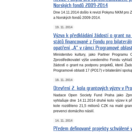
Norských fondů 2009-2014
Dne 14.11.2014 došlo k revizi Pokynu NKM pro 
a Norských fondů 2009-2014.
19. 11. 2014
Výzva k předkládání žádostí o grant na 
států financované z Fondu pro bilaterál
opatření „A“ v rámci Programové obla
Ministerstvo kultury, jako Partner Programu
Zprostředkovatel výše uvedeného Fondu vyhlaš
žádostí o grant na podporu projektů, které Žada
Programové oblasti 17 (PO17) v bilaterální spolup
18. 11. 2014
Otevření 2. kola grantových výzev v P
Nadace Open Society Fund Praha jako Zpro
vyhlašuje dne 14.11.2014 druhé kolo výzev k p
kole rozděleno 21,5 milionů CZK na malé gran
prevenci domácího násilí.
14. 11. 2014
Předem definované projekty schválené