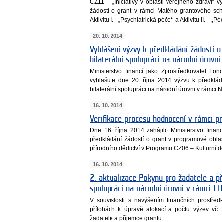
CZ11 – „Iniciativy v oblasti veřejného zdraví“ 
žádostí o grant v rámci Malého grantového s
Aktivitu I. - „Psychiatrická péče‘‘ a Aktivitu II. - ,,Pé
20. 10. 2014
Vyhlášení výzvy k předkládání žádostí o
bilaterální spolupráci na národní úrovn
Ministerstvo financí jako Zprostředkovatel Fon
vyhlašuje dne 20. října 2014 výzvu k předklá
bilaterální spolupráci na národní úrovni v rámci
16. 10. 2014
Verifikace procesu hodnocení v rámci 
Dne 16. října 2014 zahájilo Ministerstvo finan
předkládání žádostí o grant v programové oblas
přírodního dědictví v Programu CZ06 – Kulturní 
16. 10. 2014
2. aktualizace Pokynu pro žadatele a př
spolupráci na národní úrovni v rámci
V souvislosti s navýšením finančních prostř
přílohách k úpravě alokací a počtu výzev vč.
žadatele a příjemce grantu.