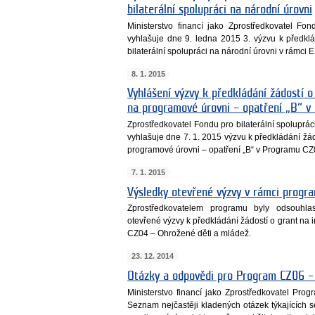
bilaterální spolupráci na národní úrovni
Ministerstvo financí jako Zprostředkovatel Fon
vyhlašuje dne 9. ledna 2015 3. výzvu k předkl
bilaterální spolupráci na národní úrovni v rámc
8. 1. 2015
Vyhlášení výzvy k předkládání žádostí o
na programové úrovni – opatření „B“ 
Zprostředkovatel Fondu pro bilaterální spoluprá
vyhlašuje dne 7. 1. 2015 výzvu k předkládání žád
programové úrovni – opatření „B“ v Programu C
7. 1. 2015
Výsledky otevřené výzvy v rámci progr
Zprostředkovatelem programu byly odsouhlas
otevřené výzvy k předkládání žádostí o grant na 
CZ04 – Ohrožené děti a mládež.
23. 12. 2014
Otázky a odpovědi pro Program CZ06 – 
Ministerstvo financí jako Zprostředkovatel Pr
Seznam nejčastěji kladených otázek týkajících 