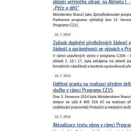
oblasti veřejného zdraví, na Aktivitu I. -
„Péče o děti“
Ministerstvo financí jako Zprostředkovatel progr
Partnerem programu vyhlašují dne 12. červn
Programu CZ11.
16. 7. 2014
Způsob doplnění předložených žádostí v 
žádostí a oprávněnosti ve výzvách v P
V rámci uzavřených výzev v programu CZ06 – K
oblasti č. 16 i 17, byla zahájena na straně pa
formálních náležitostí a kontrola oprávněnosti př
16. 7. 2014
Udělení grantu na realizaci předem def
služby v rámci Programu CZ15
Dne 3. července 2014 byla Ministerstvem finan
dotace ve výši 8 885 528 Kč na realizaci p
vzdělávání pracovníků Probační a mediační služ
14. 7. 2014
Aktualizace textu výzvy v rámci Progr