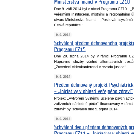
Ministerstva financí v Programu CZ10
Dne 9. září 2014 byl v rámci Programu CZ10 - ,,B
veřejnými institucemi, místními a regionálními 
útvaru Ministerstva financí - ,,Posilování systémů
České republice ‘‘.
9. 9. 2014
Schválení předem definovaného projektu
Programu CZ15
Dne 20. srpna 2014 byl v rámci Programu CZ15
Nápravné služby včetně alternativních trestů
,,Zavedení videokonferencí v rezortu justice‘‘.
9. 9. 2014
Předem definovaný projekt Psychiatri
– „Iniciativy v oblasti veřejného zdraví“
Projekt ,,Vytvoření Systému ucelené psychiatri
zařízeních následné péče‘‘ financovaný v rámci 
zdraví‘‘ byl schválen dne 5. srpna 2014.
9. 9. 2014
Schválení dvou předem definovaných pr
Programu CZ11 – „Iniciativy v oblasti v