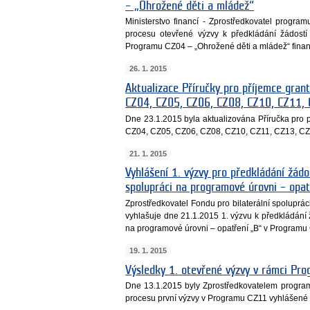
– „Ohrožené děti a mládež“
Ministerstvo financí - Zprostředkovatel program
procesu otevřené výzvy k předkládání žádost
Programu CZ04 – „Ohrožené děti a mládež“ fina
26. 1. 2015
Aktualizace Příručky pro příjemce gran
CZ04, CZ05, CZ06, CZ08, CZ10, CZ11,
Dne 23.1.2015 byla aktualizována Příručka pro
CZ04, CZ05, CZ06, CZ08, CZ10, CZ11, CZ13, CZ
21. 1. 2015
Vyhlášení 1. výzvy pro předkládání žádos
spolupráci na programové úrovni – opa
Zprostředkovatel Fondu pro bilaterální spoluprá
vyhlašuje dne 21.1.2015 1. výzvu k předkládání ž
na programové úrovni – opatření „B“ v Programu
19. 1. 2015
Výsledky 1. otevřené výzvy v rámci Prog
Dne 13.1.2015 byly Zprostředkovatelem program
procesu první výzvy v Programu CZ11 vyhlášené 