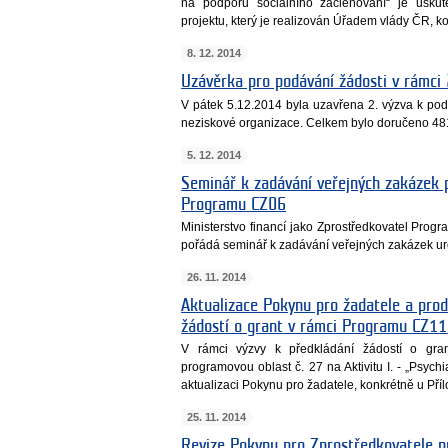
na podporu sociálního začleňování“ je usku
projektu, který je realizován Úřadem vlády ČR, k
8. 12. 2014
Uzávěrka pro podávání žádosti v rámci
V pátek 5.12.2014 byla uzavřena 2. výzva k pod
neziskové organizace. Celkem bylo doručeno 481
5. 12. 2014
Seminář k zadávání veřejných zakázek 
Programu CZ06
Ministerstvo financí jako Zprostředkovatel Prog
pořádá seminář k zadávání veřejných zakázek ur
26. 11. 2014
Aktualizace Pokynu pro žadatele a prod
žádostí o grant v rámci Programu CZ11 –
V rámci výzvy k předkládání žádostí o gr
programovou oblast č. 27 na Aktivitu I. - „Psychiat
aktualizaci Pokynu pro žadatele, konkrétně u Příl
25. 11. 2014
Revize Pokynu pro Zprostředkovatele p