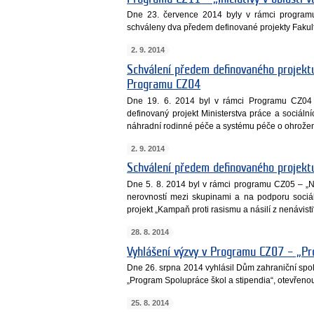
Dne 23. července 2014 byly v rámci programu C
schváleny dva předem definované projekty Fakul
2. 9. 2014
Schválení předem definovaného projektu
Programu CZ04
Dne 19. 6. 2014 byl v rámci Programu CZ04
definovaný projekt Ministerstva práce a sociáln
náhradní rodinné péče a systému péče o ohrožen
2. 9. 2014
Schválení předem definovaného projek
Dne 5. 8. 2014 byl v rámci programu CZ05 – „Nár
nerovností mezi skupinami a na podporu sociá
projekt „Kampaň proti rasismu a násilí z nenávisti
28. 8. 2014
Vyhlášení výzvy v Programu CZ07 – „Pr
Dne 26. srpna 2014 vyhlásil Dům zahraniční spo
„Program Spolupráce škol a stipendia“, otevřenou
25. 8. 2014