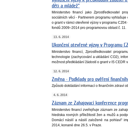
děti a mládež“
Ministerstvo financí jako Zprostředkovatel p
sociálních věcí - Partnerem programu vyhlašuje
o grant v rámci otevřené výzvy v programu CZ04
fondů 2009–2014 pro programovou oblast č. 11.
13. 6. 2014
Ukončení otevřené výzvy v Programu C
Ministerstvo financí, Zprostředkovatel prog
technologie (zachycování a ukládání CO2), info
možnost předkládání žádostí o grant v IS CEDR v
12. 6. 2014
Změna - Podklady pro ověření finančníh
Způsob dokládání informací o finančním zdraví ob
4. 6. 2014
Záznam ze Zahajovací konference prog
Ministerstvo financí zveřejňuje záznam ze zah
hlediska rovných příležitostí žen a mužů a pod
Domácí násilí a násilí založené na pohlaví“ 
2014, konané dne 26.5. v Praze.