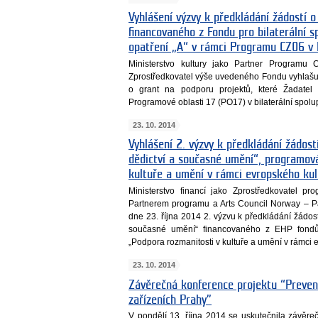
Vyhlášení výzvy k předkládání žádostí o
financovaného z Fondu pro bilaterální 
opatření „A“ v rámci Programu CZ06 v 
Ministerstvo kultury jako Partner Programu
Zprostředkovatel výše uvedeného Fondu vyhlašuj
o grant na podporu projektů, které Žadatel 
Programové oblasti 17 (PO17) v bilaterální spolup
23. 10. 2014
Vyhlášení 2. výzvy k předkládání žádos
dědictví a současné umění“, programov
kultuře a umění v rámci evropského kul
Ministerstvo financí jako Zprostředkovatel pr
Partnerem programu a Arts Council Norway – P
dne 23. října 2014 2. výzvu k předkládání žádos
současné umění“ financovaného z EHP fond
„Podpora rozmanitosti v kultuře a umění v rámci e
23. 10. 2014
Závěrečná konference projektu “Prevence
zařízeních Prahy”
V pondělí 13. října 2014 se uskutečnila závěreč