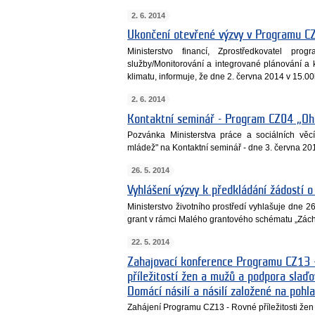
2. 6. 2014
Ukončení otevřené výzvy v Programu C
Ministerstvo financí, Zprostředkovatel p
služby/Monitorování a integrované plánování a 
klimatu, informuje, že dne 2. června 2014 v 15.0
2. 6. 2014
Kontaktní seminář - Program CZ04 „Oh
Pozvánka Ministerstva práce a sociálních vě
mládež" na Kontaktní seminář - dne 3. června 20
26. 5. 2014
Vyhlášení výzvy k předkládání žádostí 
Ministerstvo životního prostředí vyhlašuje dne 2
grant v rámci Malého grantového schématu „Zách
22. 5. 2014
Zahajovací konference Programu CZ13 –
příležitostí žen a mužů a podpora slaď
Domácí násilí a násilí založené na pohl
Zahájení Programu CZ13 - Rovné příležitosti že