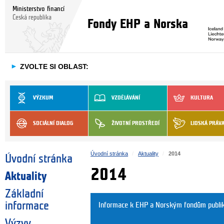
Ministerstvo financí
Česká republika
Fondy EHP a Norska
►
ZVOLTE SI OBLAST:
VÝZKUM
VZDĚLÁVÁNÍ
KULTURA
SOCIÁLNÍ DIALOG
ŽIVOTNÍ PROSTŘEDÍ
LIDSKÁ PRÁV
Úvodní stránka
Aktuality
2014
Úvodní stránka
2014
Aktuality
Základní
informace
Informace k EHP a Norským fondům publi
Výzvy