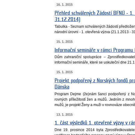
16. 1. 2015
Přehled schválených Žádostí BFNÚ ‐ 1.
31.12.2014)
Tabulka - Seznam schválených žádostí předložený
národní úrovni - 1. otevřená výzva (21.1.2013 - 
15. 1. 2015
Informační semináře v rámci Programu
Dům zahraniční spolupráce – Zprostředkovat
informační semináře, které se uskuteční dne 21.
15. 1. 2015
Projekt podpořený z Norských fondů prop
Dánska
Program Dejme (že)nám šanci podpořený z Nor
rovných příležitostí žen a mužů. Jedním z mnoha
mužů, je projekt Ženy a muži v rovnováze obecn
13. 1. 2015
1. část výsledků 1. otevřené výzvy v 
Dne 19. prosince 2014 byla Zprostředkovatel