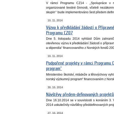
V rámci Programu CZ14 - ,,Spolupráce v r
organizované trestné činnosti, včetně nezákon
skupin‘‘ bude implementováno šest předem defin
10. 11. 2014
Výzva k předkládání žádostí o Přípravné
Programu CZ07
Dne 5. listopadu 2014 vyhlásil Dům zahranič
otevřenou výzvu k předkládání žádostí o přípra
a stipendia“ financovaného z Norských fondů 20
10. 11. 2014
Podpořené projekty v rámci Programu 
program"
Ministerstvo školství, mládeže a tělovýchovy vy
norský výzkumný program“ financovaném z Norsk
30. 10. 2014
Návštěvy předem-definovaných projekt
Dne 16.10.2014 se v souvislosti s konáním 3.
2014 uskutečnily návštěvy předdefinovaných pro
27. 10. 2014