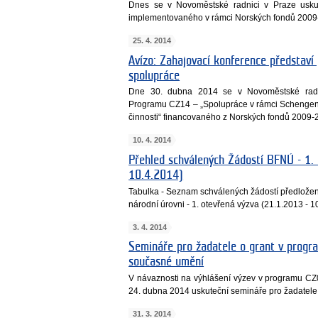
Dnes se v Novoměstské radnici v Praze usku
implementovaného v rámci Norských fondů 2009
25. 4. 2014
Avízo: Zahajovací konference představí
spolupráce
Dne 30. dubna 2014 se v Novoměstské radni
Programu CZ14 – „Spolupráce v rámci Schengenu 
činnosti“ financovaného z Norských fondů 2009-
10. 4. 2014
Přehled schválených Žádostí BFNÚ - 1.
10.4.2014)
Tabulka - Seznam schválených žádostí předložený
národní úrovni - 1. otevřená výzva (21.1.2013 - 1
3. 4. 2014
Semináře pro žadatele o grant v progra
současné umění
V návaznosti na výhlášení výzev v programu CZ0
24. dubna 2014 uskuteční semináře pro žadatele 
31. 3. 2014