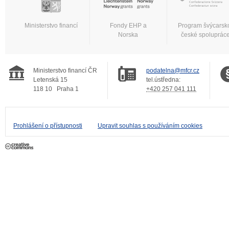
Ministerstvo financí
Fondy EHP a
Program švýcarsk
Norska
české spoluprác
Ministerstvo financí ČR
podatelna@mfcr.cz
Letenská 15
tel.ústředna:
118 10
Praha 1
+420 257 041 111
Prohlášení o přístupnosti
Upravit souhlas s používáním cookies