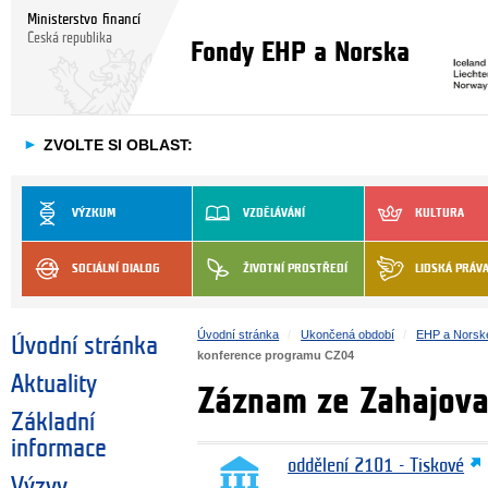
Ministerstvo financí
Česká republika
Fondy EHP a Norska
►
ZVOLTE SI OBLAST:
VÝZKUM
VZDĚLÁVÁNÍ
KULTURA
SOCIÁLNÍ DIALOG
ŽIVOTNÍ PROSTŘEDÍ
LIDSKÁ PRÁV
Úvodní stránka
Ukončená období
EHP a Norsk
Úvodní stránka
konference programu CZ04
Aktuality
Záznam ze Zahajova
Základní
informace
oddělení 2101 - Tiskové
Výzvy