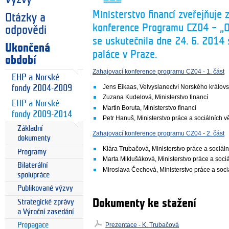
Ministerstvo financí zveřejňuje
Otázky a
konference Programu CZ04 – „O
odpovědi
se uskutečnila dne 24. 6. 2014
Ukončená
paláce v Praze.
období
Zahajovací konference programu CZ04 - 1. část
EHP a Norské
Jens Eikaas, Velvyslanectví Norského královs
fondy 2004-2009
Zuzana Kudelová, Ministerstvo financí
EHP a Norské
Martin Boruta, Ministerstvo financí
fondy 2009-2014
Petr Hanuš, Ministerstvo práce a sociálních v
Základní
Zahajovací konference programu CZ04 - 2. část
dokumenty
Klára Trubačová, Ministerstvo práce a sociáln
Programy
Marta Miklušáková, Ministerstvo práce a sociá
Bilaterální
Miroslava Čechová, Ministerstvo práce a soci
spolupráce
Publikované výzvy
Dokumenty ke stažení
Strategické zprávy
a Výroční zasedání
Prezentace - K. Trubačová
Propagace