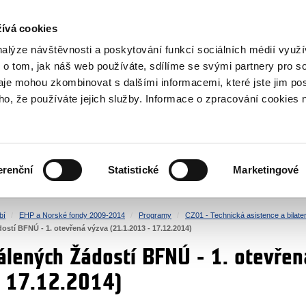
NOVINKY RSS
ívá cookies
rska
nalýze návštěvnosti a poskytování funkcí sociálních médií vyu
 o tom, jak náš web používáte, sdílíme se svými partnery pro so
daje mohou zkombinovat s dalšími informacemi, které jste jim pos
oho, že používáte jejich služby. Informace o zpracování cookies 
KULTURA
ZDRAVÍ
erenční
Statistické
Marketingové
LIDSKÁ PRÁVA
SPRAVEDLNOST
bí
EHP a Norské fondy 2009-2014
Programy
CZ01 - Technická asistence a bilater
stí BFNÚ ‐ 1. otevřená výzva (21.1.2013 ‐ 17.12.2014)
álených Žádostí BFNÚ ‐ 1. otevřen
‐ 17.12.2014)