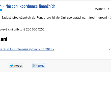
4 - Národní koordinace finančních
Vydáno
16.
žádostí předložených do Fondu pro bilaterální spolupráci na národní úrovni - 
 výzvě činí přibližně 250 000 CZK.
ení
í BFNÚ - 1. otevřená výzva (21.1.2013 -
P