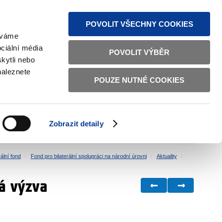
MAPA STRÁNEK
TEXTOVÁ VERZE
ČESKY
ENGLISH
POVOLIT VŠECHNY COOKIES
žíváme
ciální média
POVOLIT VÝBĚR
kytli nebo
naleznete
POUZE NUTNÉ COOKIES
ŘÁDNÁ SPRÁVA
OBČANSKÁ SPOLEČNOST
Zobrazit detaily
VNITŘNÍ VĚCI
BILATERÁLNÍ SPOLUPRÁCE
ální fond
Fond pro bilaterální spolupráci na národní úrovni
Aktuality
á výzva