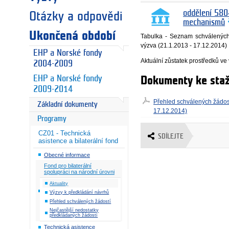
oddělení 580
Otázky a odpovědi
mechanismů
Ukončená období
Tabulka - Seznam schválených 
výzva (21.1.2013 - 17.12.2014)
EHP a Norské fondy
Aktuální zůstatek prostředků ve
2004-2009
EHP a Norské fondy
Dokumenty ke staž
2009-2014
Přehled schválených žádost
Základní dokumenty
17.12.2014)
Programy
CZ01 - Technická
SDÍLEJTE
asistence a bilaterální fond
Obecné informace
Fond pro bilaterální
spolupráci na národní úrovni
Aktuality
Výzvy k předkládání návrhů
Přehled schválených žádostí
Nejčastější nedostatky
předkládaných žádostí
Technická asistence