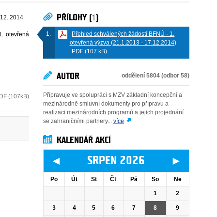
PŘÍLOHY (
1
)
 12. 2014
Přehled schválených žádostí BFNÚ - 1.
1. otevřená
otevřená výzva (21.1.2013 - 17.12.2014)
PDF (107 kB)
AUTOR
oddělení 5804 (odbor 58)
Připravuje ve spolupráci s MZV základní koncepční a
DF (107kB)
mezinárodně smluvní dokumenty pro přípravu a
realizaci mezinárodních programů a jejich projednání
se zahraničními partnery...
více
KALENDÁŘ AKCÍ
◄
►
SRPEN 2026
Po
Út
St
Čt
Pá
So
Ne
1
2
3
4
5
6
7
8
9