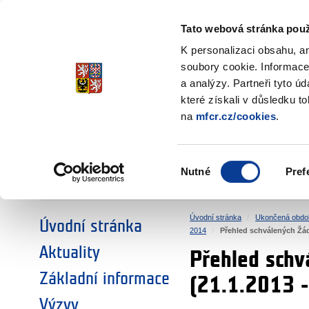
Ministerstvo financí
Česká republika
Tato webová stránka použ
Fondy EHP a No
K personalizaci obsahu, a
soubory cookie. Informace
a analýzy. Partneři tyto ú
►
ZVOLTE SI OBLAST:
které získali v důsledku t
na
mfcr.cz/cookies
.
VÝZKUM
VZDĚLÁVÁNÍ
Výběr
Nutné
Pref
SOCIÁLNÍ DIALOG
ŽIVOTNÍ PROSTŘEDÍ
souhlasu
Úvodní stránka
Ukončená obdo
Úvodní stránka
2014
Přehled schválených Žádo
Aktuality
Přehled schv
Základní informace
(21.1.2013 
Výzvy