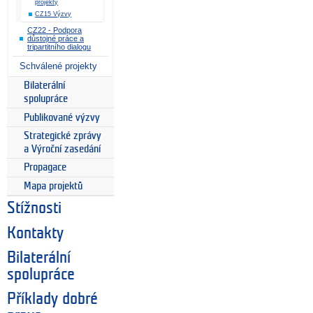
projekty
CZ15 Výzvy
CZ22 - Podpora
důstojné práce a
tripartitního dialogu
Schválené projekty
Bilaterální
spolupráce
Publikované výzvy
Strategické zprávy
a Výroční zasedání
Propagace
Mapa projektů
Stížnosti
Kontakty
Bilaterální
spolupráce
Příklady dobré