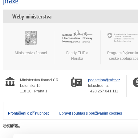
praxe
Weby ministerstva
Ministerstvo financí
Fondy EHP a
Program švýcarsk
Norska
české spoluprác
Ministerstvo financí ČR
podatelna@mfcr.cz
Letenská 15
tel.ústředna:
118 10
Praha 1
+420 257 041 111
Prohlášení o přístupnosti
Upravit souhlas s používáním cookies