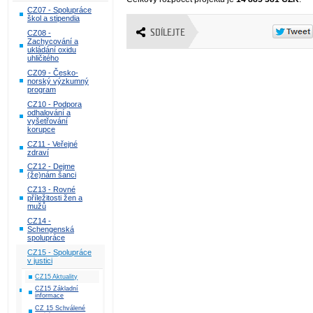
CZ07 - Spolupráce
škol a stipendia
SDÍLEJTE
CZ08 -
Zachycování a
ukládání oxidu
uhličitého
CZ09 - Česko-
norský výzkumný
program
CZ10 - Podpora
odhalování a
vyšetřování
korupce
CZ11 - Veřejné
zdraví
CZ12 - Dejme
(že)nám šanci
CZ13 - Rovné
příležitosti žen a
mužů
CZ14 -
Schengenská
spolupráce
CZ15 - Spolupráce
v justici
CZ15 Aktuality
CZ15 Základní
informace
CZ 15 Schválené