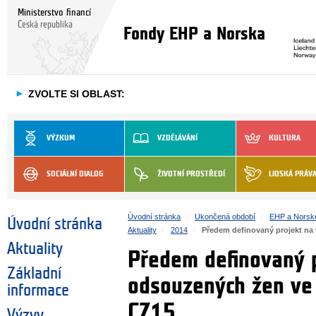
Ministerstvo financí
Česká republika
Fondy EHP a Norska
►
ZVOLTE SI OBLAST:
VÝZKUM
VZDĚLÁVÁNÍ
KULTURA
SOCIÁLNÍ DIALOG
ŽIVOTNÍ PROSTŘEDÍ
LIDSKÁ PRÁV
Úvodní stránka
Ukončená období
EHP a Norsk
Úvodní stránka
Aktuality
2014
Předem definovaný projekt na
Aktuality
Předem definovaný p
Základní
odsouzených žen ve
informace
CZ15
Výzvy