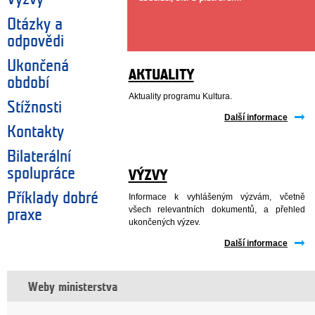
Otázky a
odpovědi
Ukončená
AKTUALITY
období
Aktuality programu Kultura.
Stížnosti
Další informace
Kontakty
Bilaterální
spolupráce
VÝZVY
Příklady dobré
Informace k vyhlášeným výzvám, včetně
všech relevantních dokumentů, a přehled
praxe
ukončených výzev.
Další informace
Weby ministerstva