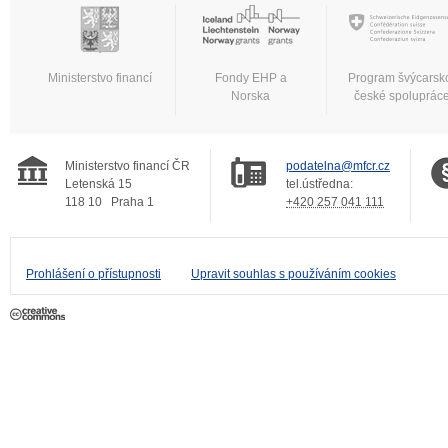
Ministerstvo financí
Fondy EHP a
Program švýcarsk
Norska
české spoluprác
Ministerstvo financí ČR
podatelna@mfcr.cz
Letenská 15
tel.ústředna:
118 10
Praha 1
+420 257 041 111
Prohlášení o přístupnosti
Upravit souhlas s používáním cookies