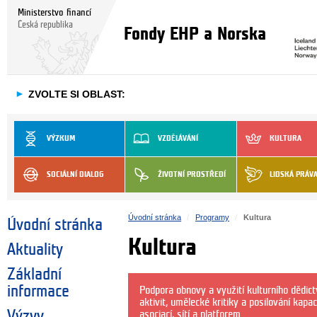
Ministerstvo financí
Česká republika
Fondy EHP a Norska
►
ZVOLTE SI OBLAST:
VÝZKUM
VZDĚLÁVÁNÍ
KULTURA
SOCIÁLNÍ DIALOG
ŽIVOTNÍ PROSTŘEDÍ
LIDSKÁ PRÁV
Úvodní stránka
Programy
Kultura
Úvodní stránka
Kultura
Aktuality
Základní
informace
Podpora obnovy a využití kulturního dědictv
aktivit, umělecké kritiky a posilování kap
Výzvy
asociací, sítí a platforem.