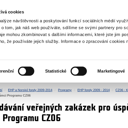
NOVINKY RSS
ívá cookies
rska
nalýze návštěvnosti a poskytování funkcí sociálních médií vyu
 o tom, jak náš web používáte, sdílíme se svými partnery pro so
daje mohou zkombinovat s dalšími informacemi, které jste jim pos
oho, že používáte jejich služby. Informace o zpracování cookies 
KULTURA
ZDRAVÍ
erenční
Statistické
Marketingové
LIDSKÁ PRÁVA
SPRAVEDLNOST
bí
EHP a Norské fondy 2009-2014
Programy
EHP fondy 2009 - 2014
CZ06 - K
 rámci Programu CZ06
dávání veřejných zakázek pro úsp
i Programu CZ06