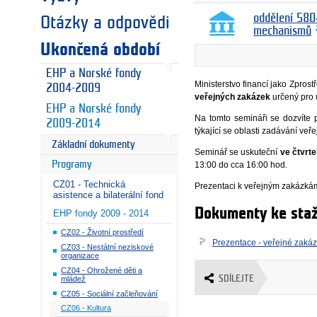
oddělení 580
Otázky a odpovědi
mechanismů
Ukončená období
EHP a Norské fondy
Ministerstvo financí jako Zpro
2004-2009
veřejných zakázek
určený pro 
EHP a Norské fondy
Na tomto semináři se dozvíte
2009-2014
týkající se oblasti zadávání veř
Základní dokumenty
Seminář se uskuteční
ve čtvrte
Programy
13:00 do cca 16:00 hod.
CZ01 - Technická
Prezentaci k veřejným zakázkám
asistence a bilaterální fond
Dokumenty ke staž
EHP fondy 2009 - 2014
CZ02 - Životní prostředí
Prezentace - veřejné zaká
CZ03 - Nestátní neziskové
organizace
CZ04 - Ohrožené děti a
SDÍLEJTE
mládež
CZ05 - Sociální začleňování
CZ06 - Kultura