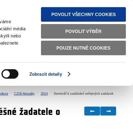
MAPA STRÁNEK
TEXTOVÁ VERZE
ČESKY
ENGLISH
POVOLIT VŠECHNY COOKIES
žíváme
ciální média
POVOLIT VÝBĚR
kytli nebo
naleznete
POUZE NUTNÉ COOKIES
ŘÁDNÁ SPRÁVA
OBČANSKÁ SPOLEČNOST
Zobrazit detaily
VNITŘNÍ VĚCI
BILATERÁLNÍ SPOLUPRÁCE
ultura
CZ06 Aktuality
2014
Seminář k zadávání veřejných zakázek
ěšné žadatele o