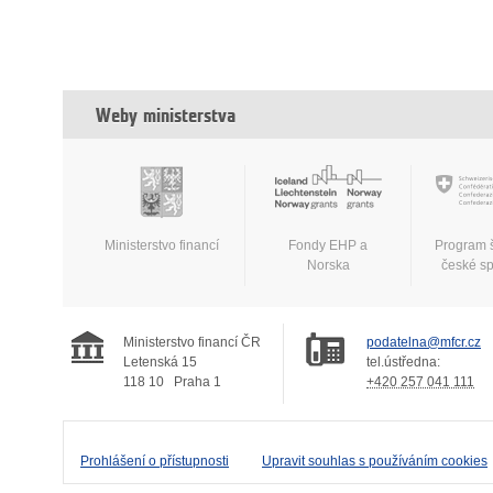
Weby ministerstva
Ministerstvo financí
Fondy EHP a
Program 
Norska
české s
Ministerstvo financí ČR
podatelna@mfcr.cz
Letenská 15
tel.ústředna:
118 10
Praha 1
+420 257 041 111
Prohlášení o přístupnosti
Upravit souhlas s používáním cookies