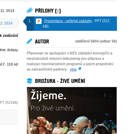
PŘÍLOHY (
1
)
 11. 2014
Prezentace - veřejné zakázky
PPT (521
12. 2014
kB)
k zadávání
AUTOR
oddělení 5804 (odbor 58)
víme dotazy
Připravuje ve spolupráci s MZV základní koncepční a
mezinárodně smluvní dokumenty pro přípravu a
realizaci mezinárodních programů a jejich projednání
st č. 116 od
se zahraničními partnery...
více
BROŽURA - ŽIVÉ UMĚNÍ
PT (521kB)