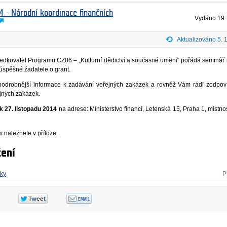
4 - Národní koordinace finančních
Vydáno
19.
Aktualizováno 5. 
středkovatel Programu CZ06 – „Kulturní dědictví a současné umění“ pořádá seminář
úspěšné žadatele o grant.
 podrobnější informace k zadávání veřejných zakázek a rovněž Vám rádi zodpo
ejných zakázek.
k 27. listopadu 2014
na adrese: Ministerstvo financí, Letenská 15, Praha 1, místno
 naleznete v příloze.
ení
zky
P