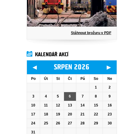
Stáhnout brožuru v PDF
KALENDÁŘ AKCÍ
◄
►
SRPEN 2026
Po
Út
St
Čt
Pá
So
Ne
1
2
3
4
5
6
7
8
9
10
11
12
13
14
15
16
17
18
19
20
21
22
23
24
25
26
27
28
29
30
31