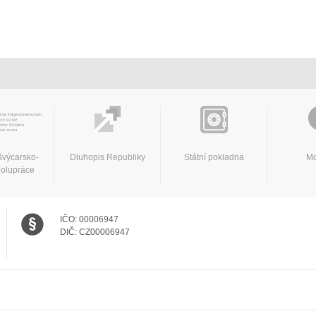
švýcarsko-
Dluhopis Republiky
Státní pokladna
Mo
polupráce
IČO:
00006947
DIČ:
CZ00006947