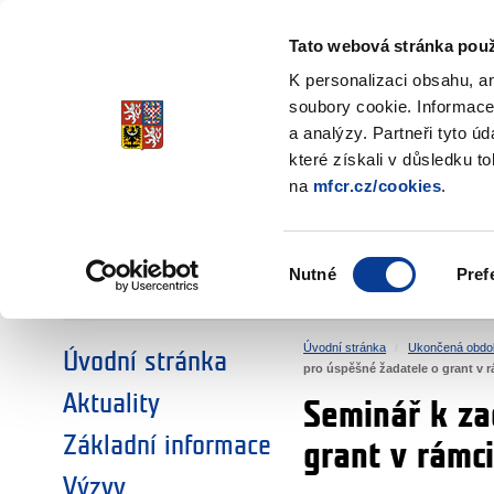
Ministerstvo financí
Česká republika
Tato webová stránka použ
Fondy EHP a No
K personalizaci obsahu, a
soubory cookie. Informace
a analýzy. Partneři tyto ú
►
ZVOLTE SI OBLAST:
které získali v důsledku t
na
mfcr.cz/cookies
.
VÝZKUM
VZDĚLÁVÁNÍ
Výběr
Nutné
Pref
SOCIÁLNÍ DIALOG
ŽIVOTNÍ PROSTŘEDÍ
souhlasu
Úvodní stránka
Ukončená obdo
Úvodní stránka
pro úspěšné žadatele o grant v
Aktuality
Seminář k za
Základní informace
grant v rámc
Výzvy