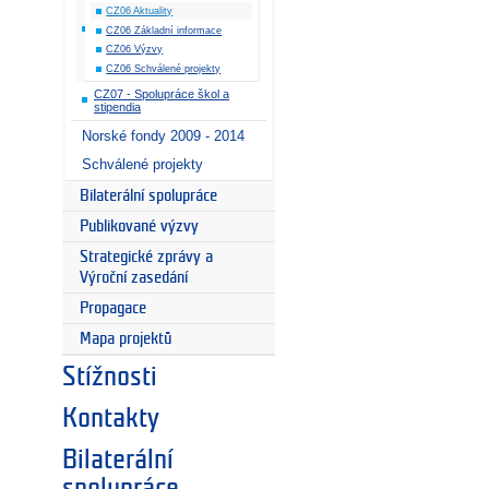
CZ06 Aktuality
CZ06 Základní informace
CZ06 Výzvy
CZ06 Schválené projekty
CZ07 - Spolupráce škol a
stipendia
Norské fondy 2009 - 2014
Schválené projekty
Bilaterální spolupráce
Publikované výzvy
Strategické zprávy a
Výroční zasedání
Propagace
Mapa projektů
Stížnosti
Kontakty
Bilaterální
spolupráce