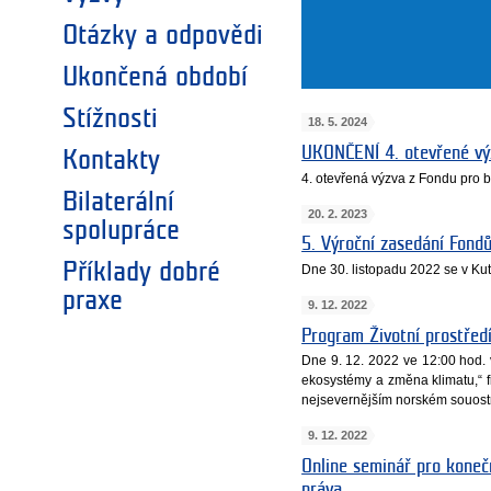
Otázky a odpovědi
Ukončená období
Stížnosti
18. 5. 2024
UKONČENÍ 4. otevřené výz
Kontakty
4. otevřená výzva z Fondu pro b
Bilaterální
20. 2. 2023
spolupráce
5. Výroční zasedání Fon
Příklady dobré
Dne 30. listopadu 2022 se v K
praxe
9. 12. 2022
Program Životní prostřed
Dne 9. 12. 2022 ve 12:00 hod. v
ekosystémy a změna klimatu,“ 
nejsevernějším norském souostr
9. 12. 2022
Online seminář pro kone
práva