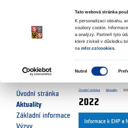
Ministerstvo financí
Česká republika
Tato webová stránka použ
Fondy EHP a No
K personalizaci obsahu, a
soubory cookie. Informace
a analýzy. Partneři tyto ú
►
ZVOLTE SI OBLAST:
které získali v důsledku t
na
mfcr.cz/cookies
.
VÝZKUM
VZDĚLÁVÁNÍ
Výběr
Nutné
Pref
SOCIÁLNÍ DIALOG
ŽIVOTNÍ PROSTŘEDÍ
souhlasu
Úvodní stránka
Aktuality
20
Úvodní stránka
2022
Aktuality
Základní informace
Informace k EHP a 
Výzvy