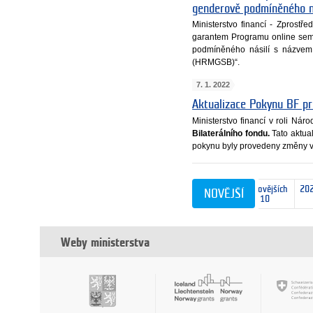
genderově podmíněného 
Ministerstvo financí - Zprost
garantem Programu online sem
podmíněného násilí s názvem
(HRMGSB)“.
7. 1. 2022
Aktualizace Pokynu BF pr
Ministerstvo financí v roli Nár
Bilaterálního fondu.
Tato aktua
pokynu byly provedeny změny v k
nejnovějších
20
NOVĚJŠÍ
10
Weby ministerstva