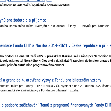
onů korun na adaptační opatření a ochranu ovzduší.
ynů pro žadatele a příjemce
árodního kontaktního místa uveřejňuje aktualizaci Přílohy 1 Pokynů pro žadatel
mentace Fondů EHP a Norska 2014-2021 v České republice a příkl
ho období se dne 20. září 2022 v pražském Karlíně sešli zástupci Národního 
R), velvyslanectví Norského království a další aktéři zapojení do implementac
vadní průběh aktuálního programového období.
í o grant do 4. otevřené výzvy z Fondu pro bilaterální vztahy
 kontaktní místo pro Fondy EHP a Norska v ČR vyhlásilo dne 28. dubna 2022 čtvrto
rant na bilaterální iniciativy z Fondu pro bilaterální vztahy.
sí o podpoře začleňování Romů z programů financovaných Fondy EH