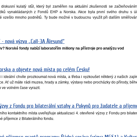
l diskusní kulatý stůl, který byl zaměřen na aktuální zkušenosti se začleňová
edků vynakládaných z Fondů EHP a Norska. Akce byla první svého druhu s úč
eré vzešlo mnoho podnětů. Ty bude možné v budoucnu využít při dalším směřová
 - nová výzva „Call-3A Ålesund“
v? Norské fondy nabízí laboratořím miliony na přístroje pro analýzu vod
orska a objevte nová místa po celém Česku!
i i ideální chvíle prozkoumat nová místa, a třeba i vyzkoušet některý z našich zaj
ice. Ať už máte rádi muzea, hrady a zámky, výstavy nebo procházky do přírody, běh
ve volném čase vyrazit.
ýzvy z Fondu pro bilaterální vztahy a Pokynů pro žadatele a příjem
dního kontaktního místa uveřejňuje aktualizaci 4. otevřené výzvy z Fondu pro bilate
é příjemce z Bilaterálního fondu.