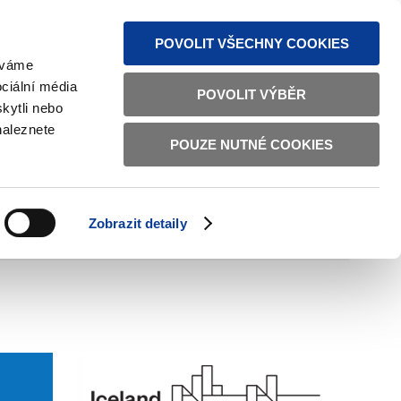
MAPA STRÁNEK
TEXTOVÁ VERZE
ČESKY
ENGLISH
POVOLIT VŠECHNY COOKIES
žíváme
ciální média
POVOLIT VÝBĚR
kytli nebo
naleznete
POUZE NUTNÉ COOKIES
ŘÁDNÁ SPRÁVA
OBČANSKÁ SPOLEČNOST
Zobrazit detaily
VNITŘNÍ VĚCI
BILATERÁLNÍ SPOLUPRÁCE