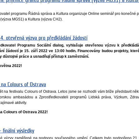
né příjemce grantů programu Řádná správa (výzva MGS1) a Kultur
edkovatel programu Řádná správa a Kultura organizuje Online seminář pro konečné 
(výzva MGS1) a Kultura (výzva CH2).
 4. otevřená výzva pro předkládání žádostí
dkovatel Programu Sociální dialog, vyhlašuje otevřenou výzvu k předkládán
í žádostí je 15. září 2022 ve 13:00 hodin. Financovány budou projekty, kter
upy důstojné práce a usnadňují přístup k zaměstnání.
května 2022!
na Colours of Ostrava
na festivalu Colours of Ostrava. Letos jsme se rozhodli vám blíže představit někt
orskou ambasádou a Zprostředkovateli programů Lidská práva, Výzkum, Zdraví
ajímavé aktivity.
a Colours of Ostrava 2022!
 finální výsledky
ruhé výzvy zaměřené na podporu současného umění. Celkem bylo podpořeno 21 