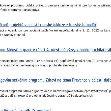
ředkovatel programu Lidská práva organizuje online seminář pro konečné příjem
ámci programu Lidská práva.
zátorů projektů v oblasti romské inkluze z Norských fondů?
práci s Agenturou pro sociální začleňování uspořádalo dne 8. 11. 2022 setkání 
ze z Norských fondů.
íjmu žádostí o grant v rámci 4. otevřené výzvy z Fondu pro bilaterál
 kontaktní místo pro Fondy EHP a Norska v ČR opětovně umožní dne 12. prosince 
 v rámci čtvrté otevřené výzvy Fondu pro bilaterální vztahy.
ngovým setkáním programu Zdraví na téma Prevence v oblasti duš
h
dkovatel programu Zdraví organizovalo 2. networkingové setkání Zprostředkovatelů
átů a dalších expertů pro oblast duševního zdraví dětí a dospívajících.
 - Výzva č. Call-4B "Stavanger"