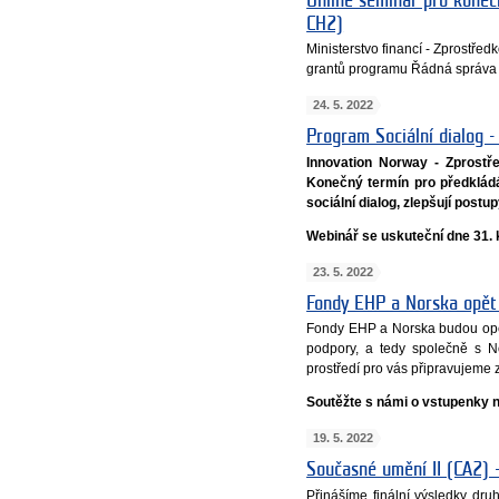
Online seminář pro koneč
CH2)
Ministerstvo financí - Zprostř
grantů programu Řádná správa 
24. 5. 2022
Program Sociální dialog -
Innovation Norway - Zprostře
Konečný termín pro předkládán
sociální dialog, zlepšují post
Webinář se uskuteční dne 31. 
23. 5. 2022
Fondy EHP a Norska opět 
Fondy EHP a Norska budou opět 
podpory, a tedy společně s N
prostředí pro vás připravujeme z
Soutěžte s námi o vstupenky n
19. 5. 2022
Současné umění II (CA2) –
Přinášíme finální výsledky d