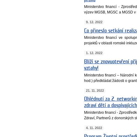
Ministerstvo financí - Zprost
výzev MGSB, MGSC a MGSD v r
9. 12. 2022
Co přineslo setkání reali
Ministerstvo financí ve spolu
projektů v oblasti romské inklu
1. 12. 2022
Blíží se znovuotevření př
vztahy!
Ministerstvo financí – Národní
hod.) předkládat žádosti o grant
21. 11. 2022
Ohlédnutí za 2. networki
zdraví dětí a dospívajícíc
Ministerstvo financí - Zprostře
Zdraví, Partnerů z donorských st
4. 11. 2022
Program Životní prostředí