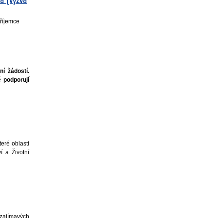
a (výzva
příjemce
í žádostí.
é podporují
eré oblasti
 a Životní
zajímavých