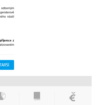
 – odborným
a genderově
ého násilí
příjemce z
tualizovaném
2015
2014
2013
2012
2011
TARŠÍ