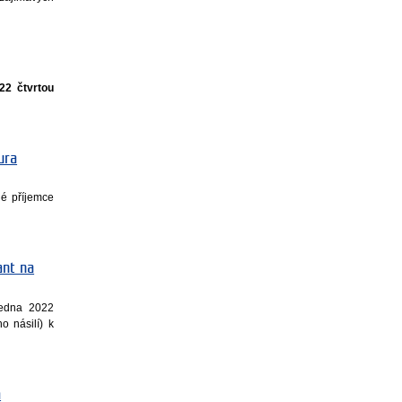
22 čtvrtou
ura
né příjemce
ant na
ledna 2022
 násilí) k
a