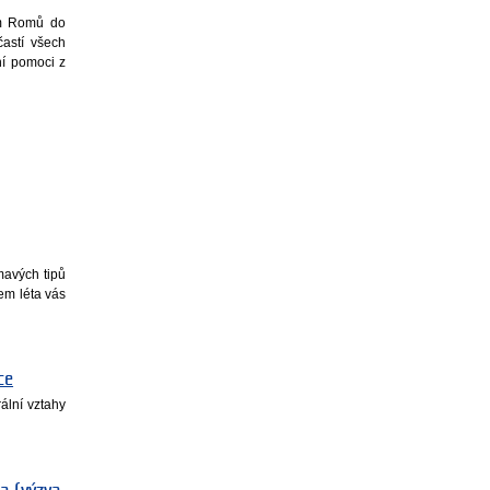
ním Romů do
astí všech
ní pomoci z
ímavých tipů
em léta vás
ce
rální vztahy