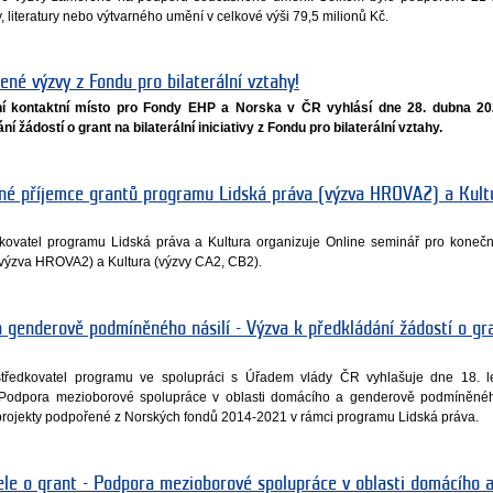
y, literatury nebo výtvarného umění v celkové výši 79,5 milionů Kč.
řené výzvy z Fondu pro bilaterální vztahy!
dní kontaktní místo pro Fondy EHP a Norska v ČR vyhlásí dne 28. dubna 20
 žádostí o grant na bilaterální iniciativy z Fondu pro bilaterální vztahy.
né příjemce grantů programu Lidská práva (výzva HROVA2) a Kult
ředkovatel programu Lidská práva a Kultura organizuje Online seminář pro koneč
(výzva HROVA2) a Kultura (výzvy CA2, CB2).
 genderově podmíněného násilí - Výzva k předkládání žádostí o gr
rostředkovatel programu ve spolupráci s Úřadem vlády ČR vyhlašuje dne 18. 
odpora mezioborové spolupráce v oblasti domácího a genderově podmíněného
 projekty podpořené z Norských fondů 2014-2021 v rámci programu Lidská práva.
ele o grant - Podpora mezioborové spolupráce v oblasti domácího 