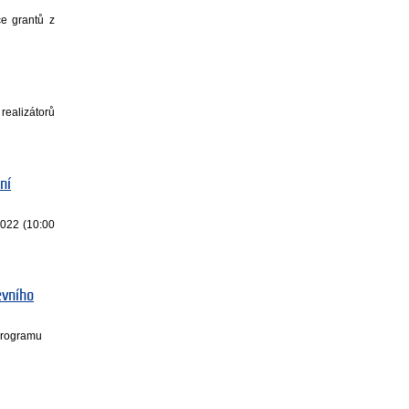
ce grantů z
realizátorů
ní
2022 (10:00
evního
 programu