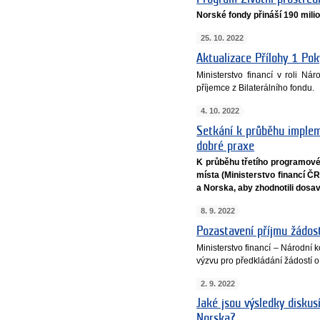
Norské fondy přináší 190 mili
25. 10. 2022
Aktualizace Přílohy 1 Pok
Ministerstvo financí v roli N
příjemce z Bilaterálního fondu.
4. 10. 2022
Setkání k průběhu imple
dobré praxe
K průběhu třetího programové
místa (Ministerstvo financí Č
a Norska, aby zhodnotili dosa
8. 9. 2022
Pozastavení příjmu žádost
Ministerstvo financí – Národní
výzvu pro předkládání žádostí o g
2. 9. 2022
Jaké jsou výsledky disku
Norska?