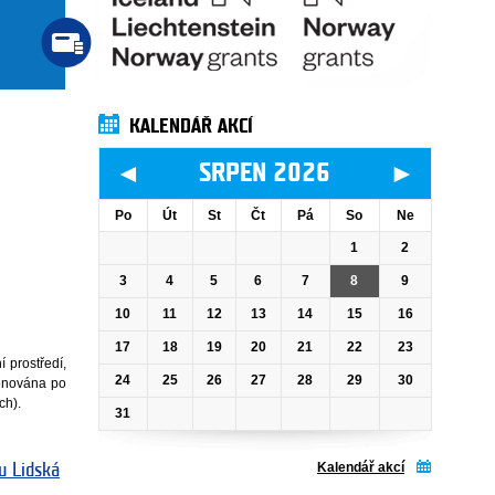
KALENDÁŘ AKCÍ
◄
►
SRPEN 2026
Po
Út
St
Čt
Pá
So
Ne
1
2
3
4
5
6
7
8
9
10
11
12
13
14
15
16
17
18
19
20
21
22
23
 prostředí,
24
25
26
27
28
29
30
menována po
ch).
31
Kalendář akcí
u Lidská