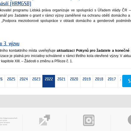
násilí (HRMGSB)
ředkovatel programu Lidská práva organizuje ve spolupráci s Úřadem vlády ČR
inář pro žadatele o grant v rámci výzvy zaměřené na ochranu obětí domácího 
 „Podpora mezioborové spolupráce v oblasti domácího a genderově podmíněn
o 3. výzvu
odního kontaktního místa uveřejňuje
aktualizaci Pokynů pro žadatele a konečné 
lizace je platná pro iniciativy schválené v rámci třetího kola otevřené výzvy. V ak
apitole XIII. – Žádosti o změnu a Příloze č. 1.
26
2025
2024
2023
2022
2021
2020
2019
2018
2017
2016
S