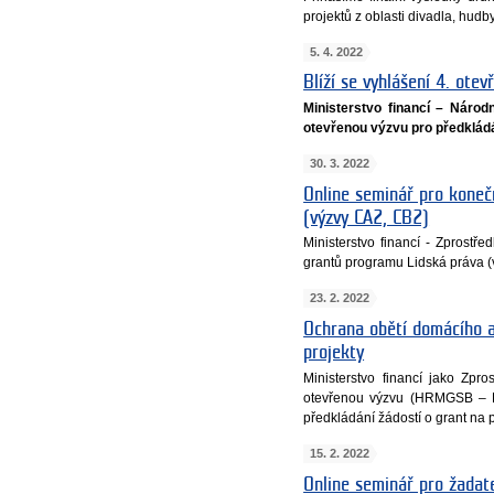
projektů z oblasti divadla, hudb
5. 4. 2022
Blíží se vyhlášení 4. otev
Ministerstvo financí – Náro
otevřenou výzvu pro předkládání
30. 3. 2022
Online seminář pro koneč
(výzvy CA2, CB2)
Ministerstvo financí - Zprost
grantů programu Lidská práva 
23. 2. 2022
Ochrana obětí domácího a
projekty
Ministerstvo financí jako Zp
otevřenou výzvu (HRMGSB – P
předkládání žádostí o grant na
15. 2. 2022
Online seminář pro žadat