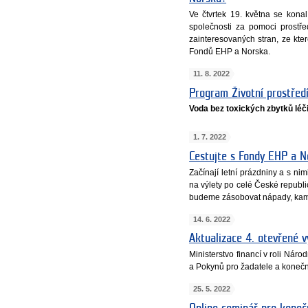
Ve čtvrtek 19. května se kona
společnosti za pomoci prostř
zainteresovaných stran, ze kt
Fondů EHP a Norska.
11. 8. 2022
Program Životní prostředí
Voda bez toxických zbytků léči
1. 7. 2022
Cestujte s Fondy EHP a N
Začínají letní prázdniny a s nim
na výlety po celé České republ
budeme zásobovat nápady, kam 
14. 6. 2022
Aktualizace 4. otevřené v
Ministerstvo financí v roli Náro
a Pokynů pro žadatele a konečn
25. 5. 2022