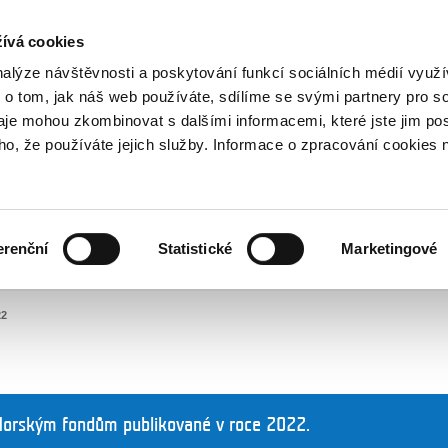
NOVINKY RSS
ívá cookies
rska
nalýze návštěvnosti a poskytování funkcí sociálních médií vyu
 o tom, jak náš web používáte, sdílíme se svými partnery pro so
daje mohou zkombinovat s dalšími informacemi, které jste jim pos
oho, že používáte jejich služby. Informace o zpracování cookies 
KULTURA
ZDRAVÍ
erenční
Statistické
Marketingové
LIDSKÁ PRÁVA
SPRAVEDLNOST
22
Norským fondům publikované v roce 2022.