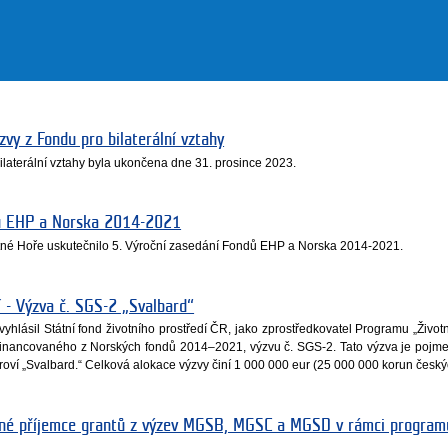
vy z Fondu pro bilaterální vztahy
ilaterální vztahy byla ukončena dne 31. prosince 2023.
dů EHP a Norska 2014-2021
utné Hoře uskutečnilo 5. Výroční zasedání Fondů EHP a Norska 2014-2021.
í - Výzva č. SGS-2 „Svalbard“
yhlásil Státní fond životního prostředí ČR, jako zprostředkovatel Programu „Životní
financovaného z Norských fondů 2014–2021, výzvu č. SGS-2. Tato výzva je poj
oví „Svalbard.“ Celková alokace výzvy činí 1 000 000 eur (25 000 000 korun český
čné příjemce grantů z výzev MGSB, MGSC a MGSD v rámci program