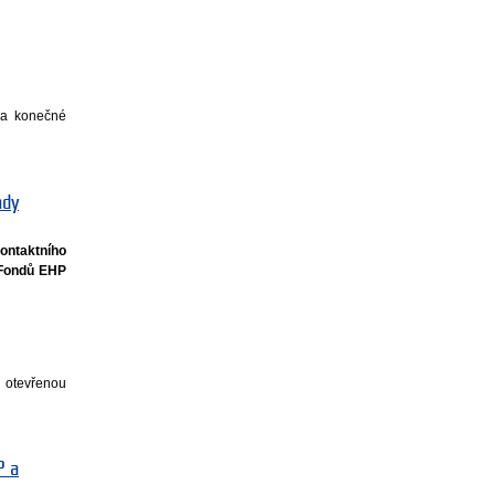
e a konečné
ady
kontaktního
e Fondů EHP
u otevřenou
P a