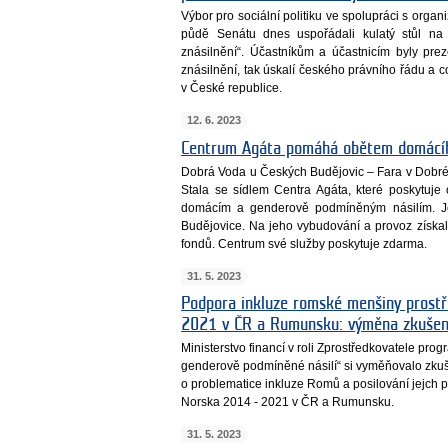
Výbor pro sociální politiku ve spolupráci s orga
půdě Senátu dnes uspořádali kulatý stůl na 
znásilnění“. Účastníkům a účastnicím byly prez
znásilnění, tak úskalí českého právního řádu a c
v České republice.
12. 6. 2023
Centrum Agáta pomáhá obětem domácíh
Dobrá Voda u Českých Budějovic – Fara v Dobré
Stala se sídlem Centra Agáta, které poskytuj
domácím a genderově podmíněným násilím. Je
Budějovice. Na jeho vybudování a provoz získal
fondů. Centrum své služby poskytuje zdarma.
31. 5. 2023
Podpora inkluze romské menšiny prost
2021 v ČR a Rumunsku: výměna zkušeno
Ministerstvo financí v roli Zprostředkovatele pr
genderově podmíněné násilí“ si vyměňovalo zku
o problematice inkluze Romů a posilování jejch
Norska 2014 - 2021 v ČR a Rumunsku.
31. 5. 2023