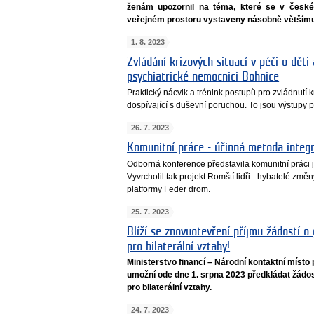
ženám upozornil na téma, které se v české s
veřejném prostoru vystaveny násobně většímu
1. 8. 2023
Zvládání krizových situací v péči o děti
psychiatrické nemocnici Bohnice
Praktický nácvik a trénink postupů pro zvládnutí k
dospívající s duševní poruchou. To jsou výstupy 
26. 7. 2023
Komunitní práce - účinná metoda inte
Odborná konference představila komunitní práci j
Vyvrcholil tak projekt Romští lidři - hybatelé změ
platformy Feder drom.
25. 7. 2023
Blíží se znovuotevření příjmu žádostí o
pro bilaterální vztahy!
Ministerstvo financí – Národní kontaktní míst
umožní ode dne 1. srpna 2023 předkládat žádos
pro bilaterální vztahy.
24. 7. 2023