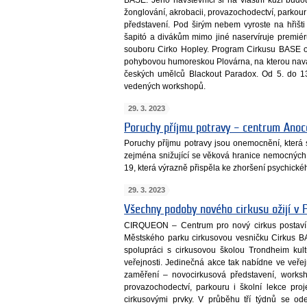
žonglování, akrobacii, provazochodectví, parkou
představení. Pod širým nebem vyroste na hřišt
šapitó a divákům mimo jiné naservíruje premié
souboru Cirko Hopley. Program Cirkusu BASE ods
pohybovou humoreskou Plovárna, na kterou nav
českých umělců Blackout Paradox. Od 5. do 1
vedených workshopů.
29. 3. 2023
Poruchy příjmu potravy – centrum Anoc
Poruchy příjmu potravy jsou onemocnění, která se
zejména snižující se věková hranice nemocnýc
19, která výrazně přispěla ke zhoršení psychickéh
29. 3. 2023
Všechny podoby nového cirkusu ožijí v
CIRQUEON – Centrum pro nový cirkus postaví
Městského parku cirkusovou vesničku Cirkus BAS
spolupráci s cirkusovou školou Trondheim kultu
veřejnosti. Jedinečná akce tak nabídne ve veř
zaměření – novocirkusová představení, works
provazochodectví, parkouru i školní lekce proj
cirkusovými prvky. V průběhu tří týdnů se ode