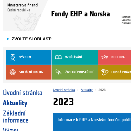
Ministerstvo financí
Česká republika
Fondy EHP a Norska
►
ZVOLTE SI OBLAST:
VÝZKUM
VZDĚLÁVÁNÍ
KULTURA
SOCIÁLNÍ DIALOG
ŽIVOTNÍ PROSTŘEDÍ
LIDSKÁ PRÁV
Úvodní stránka
Aktuality
2023
Úvodní stránka
2023
Aktuality
Základní
informace
Informace k EHP a Norským fondům publi
Výzvy