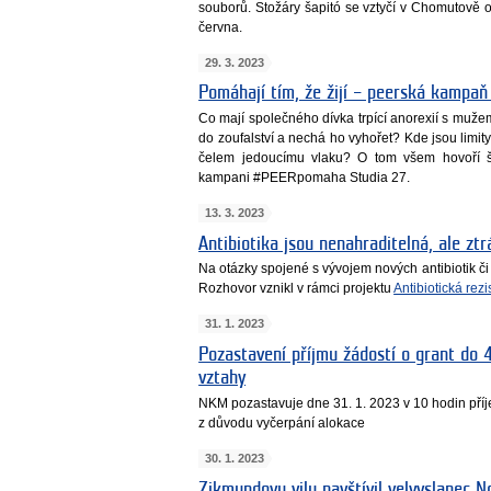
souborů. Stožáry šapitó se vztyčí v Chomutově o
června.
29. 3. 2023
Pomáhají tím, že žijí – peerská kampaň
Co mají společného dívka trpící anorexií s muže
do zoufalství a nechá ho vyhořet? Kde jsou limit
čelem jedoucímu vlaku? O tom všem hovoří šest
kampani #PEERpomaha Studia 27.
13. 3. 2023
Antibiotika jsou nenahraditelná, ale ztr
Na otázky spojené s vývojem nových antibiotik či 
Rozhovor vznikl v rámci projektu
Antibiotická rez
31. 1. 2023
Pozastavení příjmu žádostí o grant do 4
vztahy
NKM pozastavuje dne 31. 1. 2023 v 10 hodin příje
z důvodu vyčerpání alokace
30. 1. 2023
Zikmundovu vilu navštívil velvyslanec N