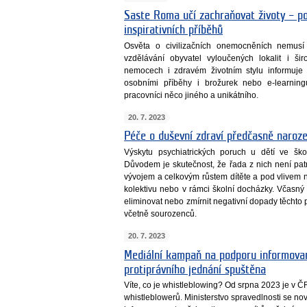
Saste Roma učí zachraňovat životy – po
inspirativních příběhů
Osvěta o civilizačních onemocněních nemus
vzdělávání obyvatel vyloučených lokalit i ši
nemocech i zdravém životním stylu informuje 
osobními příběhy i brožurek nebo e-learnin
pracovníci něco jiného a unikátního.
20. 7. 2023
Péče o duševní zdraví předčasně naroze
Výskytu psychiatrických poruch u dětí ve šk
Důvodem je skutečnost, že řada z nich není pat
vývojem a celkovým růstem dítěte a pod vlivem n
kolektivu nebo v rámci školní docházky. Včasný
eliminovat nebo zmírnit negativní dopady těchto p
včetně sourozenců.
20. 7. 2023
Mediální kampaň na podporu informova
protiprávního jednání spuštěna
Víte, co je whistleblowing? Od srpna 2023 je v Č
whistleblowerů. Ministerstvo spravedlnosti se nov