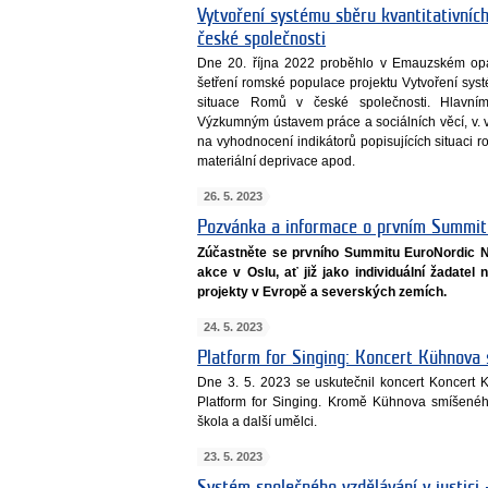
Vytvoření systému sběru kvantitativníc
české společnosti
Dne 20. října 2022 proběhlo v Emauzském opa
šetření romské populace projektu Vytvoření sys
situace Romů v české společnosti. Hlavní
Výzkumným ústavem práce a sociálních věcí, v. v
na vyhodnocení indikátorů popisujících situaci 
materiální deprivace apod.
26. 5. 2023
Pozvánka a informace o prvním Summi
Zúčastněte se prvního Summitu EuroNordic 
akce v Oslu, ať již jako individuální žadatel
projekty v Evropě a severských zemích.
24. 5. 2023
Platform for Singing: Koncert Kühnova
Dne 3. 5. 2023 se uskutečnil koncert Koncert 
Platform for Singing. Kromě Kühnova smíšenéh
škola a další umělci.
23. 5. 2023
Systém společného vzdělávání v justici 