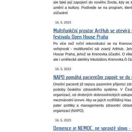
ale také její zapojení do nového života, kdy se
umění a kultury. Podívejte se na program, kte
zúčastnit.
16. 5. 2023
Multifunkční prostor ArtHub se otevírá
festivalu Open House Praha
Po více než roční rekonstrukci se na Krenovc
veřejnosti - multifunkční sál zvaný ArtHub. 
House Praha, jehož se Krenovka účastní. O víke
ale i umělecké ateliéry Inkubátoru Krenovka či čá
16. 5. 2023
NAPO pomáhá pacientům zapojit se do 
Dnešní pacienti již nejsou pasivními příjemci zdr
podoby českého zdravotního systému. V Česk
organizací, od drobných dobrovolnických uskupe
mezinárodní úrovni. Aby se jejich roztříštěný hlas 
pater politiky a managementu zdravotní oblast
organizací (NAPO).
16. 5. 2023
Demence je NEMOC, ne sprosté slovo - n