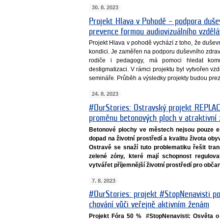
30. 8. 2023
Projekt Hlava v Pohodě – podpora dušev
prevence formou audiovizuálního vzděl
Projekt Hlava v pohodě vychází z toho, že dušev
kondici. Je zaměřen na podporu duševního zdraví 
rodiče i pedagogy, má pomoci hledat komu
destigmatizaci. V rámci projektu byl vytvořen v
semináře. Průběh a výsledky projekty budou prez
24. 8. 2023
#OurStories: Ostravský projekt REPLAC
proměnu betonových ploch v atraktivní z
Betonové plochy ve městech nejsou pouze es
dopad na životní prostředí a kvalitu života o
Ostravě se snaží tuto problematiku řešit tr
zelené zóny, které mají schopnost regulovat
vytvářet příjemnější životní prostředí pro obč
7. 8. 2023
#OurStories: projekt #StopNenavisti po
chování vůči veřejně aktivním ženám
Projekt Fóra 50 % #StopNenavisti: Osvěta o 