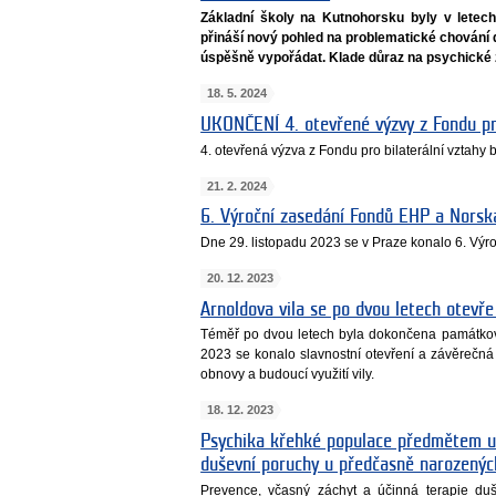
Základní školy na Kutnohorsku byly v letech
přináší nový pohled na problematické chování d
úspěšně vypořádat. Klade důraz na psychické zd
18. 5. 2024
UKONČENÍ 4. otevřené výzvy z Fondu pro
4. otevřená výzva z Fondu pro bilaterální vztahy
21. 2. 2024
6. Výroční zasedání Fondů EHP a Nors
Dne 29. listopadu 2023 se v Praze konalo 6. V
20. 12. 2023
Arnoldova vila se po dvou letech otevř
Téměř po dvou letech byla dokončena památková
2023 se konalo slavnostní otevření a závěrečná
obnovy a budoucí využití vily.
18. 12. 2023
Psychika křehké populace předmětem u
duševní poruchy u předčasně narozenýc
Prevence, včasný záchyt a účinná terapie duš