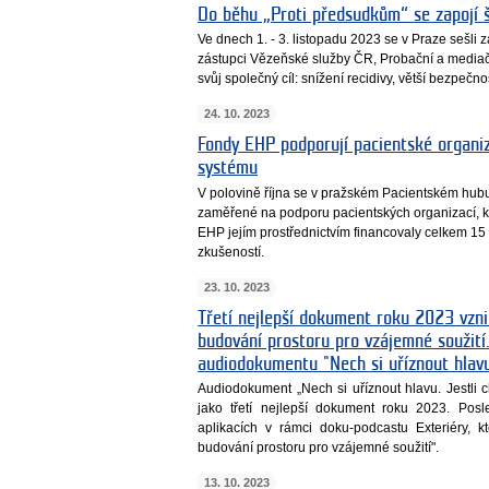
Do běhu „Proti předsudkům“ se zapojí š
Ve dnech 1. - 3. listopadu 2023 se v Praze sešli
zástupci Vězeňské služby ČR, Probační a mediačn
svůj společný cíl: snížení recidivy, větší bezpečno
24. 10. 2023
Fondy EHP podporují pacientské organi
systému
V polovině října se v pražském Pacientském hubu
zaměřené na podporu pacientských organizací, k
EHP jejím prostřednictvím financovaly celkem 15 
zkušeností.
23. 10. 2023
Třetí nejlepší dokument roku 2023 vzni
budování prostoru pro vzájemné soužití
audiodokumentu "Nech si uříznout hlavu.
Audiodokument „Nech si uříznout hlavu. Jestli
jako třetí nejlepší dokument roku 2023. Po
aplikacích v rámci doku-podcastu Exteriéry, k
budování prostoru pro vzájemné soužití".
13. 10. 2023