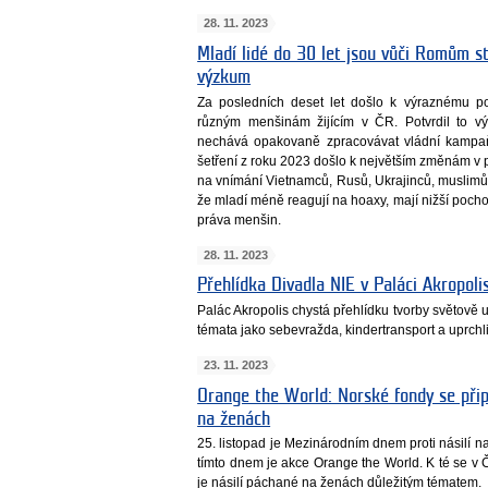
28. 11. 2023
Mladí lidé do 30 let jsou vůči Romům st
výzkum
Za posledních deset let došlo k výraznému po
různým menšinám žijícím v ČR. Potvrdil to v
nechává opakovaně zpracovávat vládní kampaň
šetření z roku 2023 došlo k největším změnám v
na vnímání Vietnamců, Rusů, Ukrajinců, muslimů, 
že mladí méně reagují na hoaxy, mají nižší pochop
práva menšin.
28. 11. 2023
Přehlídka Divadla NIE v Paláci Akropoli
Palác Akropolis chystá přehlídku tvorby světově
témata jako sebevražda, kindertransport a uprchli
23. 11. 2023
Orange the World: Norské fondy se připo
na ženách
25. listopad je Mezinárodním dnem proti násilí n
tímto dnem je akce Orange the World. K té se v Č
je násilí páchané na ženách důležitým tématem.