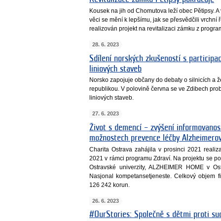
Kousek na jih od Chomutova leží obec Pětipsy. A 
věci se mění k lepšímu, jak se přesvědčili vrchní ře
realizován projekt na revitalizaci zámku z prog
28. 6. 2023
Sdílení norských zkušeností s participa
liniových staveb
Norsko zapojuje občany do debaty o silnicích a ž
republikou. V polovině června se ve Zdibech pro
liniových staveb.
27. 6. 2023
Život s demencí – zvýšení informovanosti
možnostech prevence léčby Alzheimerov
Charita Ostrava zahájila v prosinci 2021 real
2021 v rámci programu Zdraví. Na projektu se podí
Ostravské univerzity, ALZHEIMER HOME v Ost
Nasjonal kompetansetjeneste. Celkový objem fin
126 242 korun.
26. 6. 2023
#OurStories: Společně s dětmi proti su