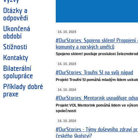
Otázky a
odpovědi
Ukončená
14. 10. 2024
období
#OurStories: Spojeno sklem! Propojení 
Stížnosti
komunity a norských umělců
Spojeno sklem! posiluje proslulost železnobro
Kontakty
14. 10. 2024
Bilaterální
#OurStories: Troufni SI na svůj nápad
spolupráce
Projekt Troufni SI pomáhá mladým lidem uskut
Příklady dobré
14. 10. 2024
praxe
#OurStories: Mentorink usnadňuje odso
Projekt VOL Mentorink pomáhá lidem ve výkonu
společnosti
14. 10. 2024
#OurStories - Týmy duševního zdraví pro
českého školství?