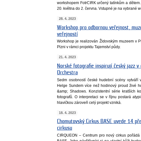
workshopem FotrCIRK určený tatínkům a dětem. 
20. května do 2. června. Vstupné je na vybrané 
28. 4. 2023
Workshop pro odbornou veřejnost, muze
veřejností
Workshop je realizován Židovským muzeem v 
Plzni v rámci projektu Tajemství půdy.
21. 4. 2023
Norské fotografie inspirují český jazz 
Orchestra
Sedm osobností české hudební scény vytváří 
Helge Sundem více než hodinový proud živé hu
&amp; Shadows. Konzistentní série kratších 
fotografů. O interpretaci se v říjnu postará at
hlavičkou zároveň celý projekt vzniká.
18. 4. 2023
Chomutovský Cirkus BASE uvede 14 př
cirkusu
CIRQUEON – Centrum pro nový cirkus pořádá v
BASE. Jeho návštěvníci si na vlastní kůži budo