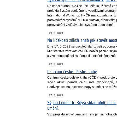
Na konci dubna 2023 se uskutečnila již čtvrtá zah
projektu Systém společného vzdělávání progra
International Workshop II v ČR navazovala na již
porovnávání systémů v ČR a Norsku, především p
porovnávání vzdělávacích systémů obou zemí.
23. 5. 2023
Na lidskosti záleží aneb jak stavět mos
Dne 17. 5. 2023 se uskutečnila již třetí odborná
Ministerstva zdravotnictví ČR nabízí pacientským
a vzájemné sdílení zkušeností. Letošní téma zněl
22. 5. 2023
Centrum české dětské knihy
Centrum české dětské knihy (CČDK) podporuje um
svých aktivit pořádá celou řadu workshopů, 
Podívejte se, na jaké workhopy s umělci se můžete
17. 5. 2023
Sýpka Lemberk: Kdysi sklad obilí, dnes 
umění.
Vizí projektu sýpky Lemberk není jen samotná o