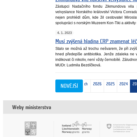
Zástupci Nadačního fondu Zikmundova vila př
velvyslance Norského království Victora Conrad
nejen prohlédl dům, kde žil cestovatel Mirosl
spolupráci s norským Muzeem Kon-Tiki a aktivit
4. 1. 2023
Musí zvýšená hladina CRP znamenat léč
Stalo se možná až trochu nešvarem, že při zv
hned předepíše antibiotika. Jenže zdaleka ne 
indikovat či nikoliv, není vždy černobílé. Záludn
MUDr. Ludmila Bezdíčková.
nejnovějších
2026
2025
2024
20
NOVĚJŠÍ
10
Weby ministerstva