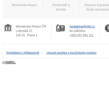
Ministerstvo financí
Fondy EHP a
Program švýcarsk
Norska
české spoluprác
Ministerstvo financí ČR
podatelna@mfcr.cz
Letenská 15
tel.ústředna:
118 10
Praha 1
+420 257 041 111
Prohlášení o přístupnosti
Upravit souhlas s používáním cookies