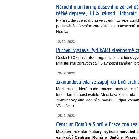
Národní monitoring duševního zdraví dě
těžké deprese, 30 % úzkosti. Odborníci 
První studie svého druhu ve střední Evropě vzn
posilování duševního zdraví dětí a adolescentů
Norska.
2. 10. 2023
Putovní výstava PytlíkART slavnostně z
České ILCO, pacientská organizace pro lidi s vý
Ministerstvu zdravotnictví. Slavnostní zahájení pr
25. 9. 2023
Zikmundova vila se zapojí do Dnů archit
Mezi místa, která bude možné navštívit v rá
legendárního cestovatele Miroslava Zikmunda. De
Zikmundovy vily, doplní v neděli 1. října kom
Všetečkou.
25. 9. 2023
Centrum Romů a Sintů v Praze zná real
Muzeum romské kultury vybralo stavební sp
vznikající Centrum Romů a Sintů v Praze.