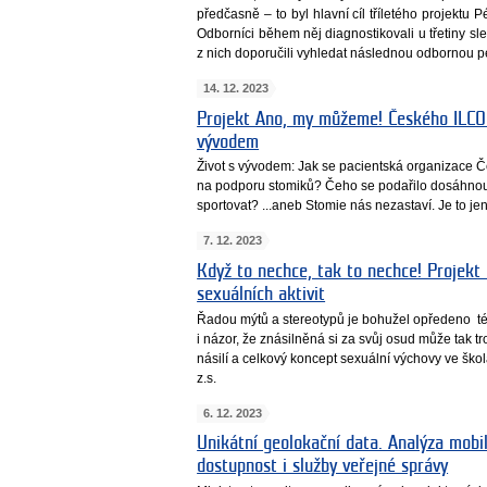
předčasně – to byl hlavní cíl tříletého projektu
Odborníci během něj diagnostikovali u třetiny s
z nich doporučili vyhledat následnou odbornou p
14. 12. 2023
Projekt Ano, my můžeme! Českého ILCO: 
vývodem
Život s vývodem: Jak se pacientská organizace 
na podporu stomiků? Čeho se podařilo dosáhnout
sportovat? ...aneb Stomie nás nezastaví. Je to jen
7. 12. 2023
Když to nechce, tak to nechce! Projekt 
sexuálních aktivit
Řadou mýtů a stereotypů je bohužel opředeno té
i názor, že znásilněná si za svůj osud může tak 
násilí a celkový koncept sexuální výchovy ve ško
z.s.
6. 12. 2023
Unikátní geolokační data. Analýza mobil
dostupnost i služby veřejné správy