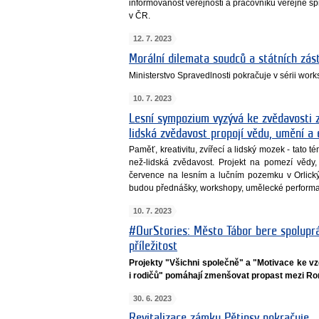
informovanost veřejnosti a pracovníků veřejné 
v ČR.
12. 7. 2023
Morální dilemata soudců a státních zás
Ministerstvo Spravedlnosti pokračuje v sérii wor
10. 7. 2023
Lesní sympozium vyzývá ke zvědavosti za
lidská zvědavost propojí vědu, umění a 
Paměť, kreativitu, zvířecí a lidský mozek - tato
než-lidská zvědavost. Projekt na pomezí vědy
července na lesním a lučním pozemku v Orlic
budou přednášky, workshopy, umělecké performanc
10. 7. 2023
#OurStories: Město Tábor bere spolupr
příležitost
Projekty "Všichni společně" a "Motivace ke vz
i rodičů" pomáhají zmenšovat propast mezi Rom
30. 6. 2023
Revitalizace zámku Pětipsy pokračuje