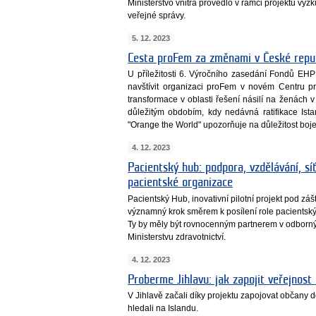
Ministerstvo vnitra provedlo v rámci projektu vý
veřejné správy.
5. 12. 2023
Cesta proFem za změnami v České repu
U příležitosti 6. Výročního zasedání Fondů EH
navštívit organizaci proFem v novém Centru p
transformace v oblasti řešení násilí na ženách
důležitým obdobím, kdy nedávná ratifikace I
"Orange the World" upozorňuje na důležitost boje 
4. 12. 2023
Pacientský hub: podpora, vzdělávání, sí
pacientské organizace
Pacientský Hub, inovativní pilotní projekt pod zášt
významný krok směrem k posílení role pacientský
Ty by měly být rovnocenným partnerem v odborný
Ministerstvu zdravotnictví.
4. 12. 2023
Proberme Jihlavu: jak zapojit veřejnos
V Jihlavě začali díky projektu zapojovat občany 
hledali na Islandu.