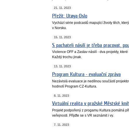
21. 11. 2023
Přežít: Utøya-Oslo
Vychází série podcastů mapující životy těch, kter
v Norsku.
15. 11. 2023
S pachateli násilí je třeba pracovat, po
Violence OFF a Zastav násilí - dva projekty, které
Každý trochu jinak.
13. 11. 2023
Program Kultura - evaluační zpráva
Nezávislá evaluace je nedílnou součástí projekt
hodnotí Program CZ-Kultura.
8. 11. 2023
Virtuální realita v pražské Městské kni
Projekt podpořený z progamu Kultura pomáhá přibl
veřejnosti. Přijďte se s VR seznámit i vy.
7. 11. 2023