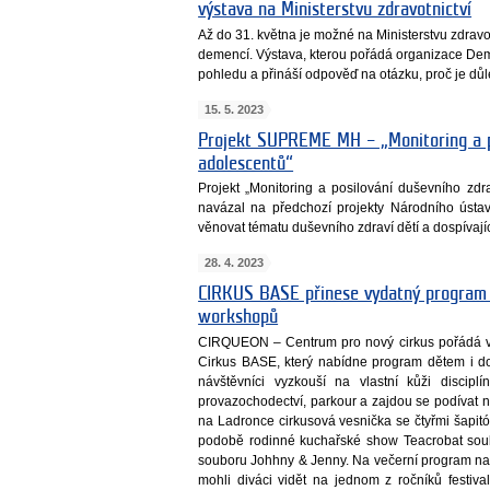
výstava na Ministerstvu zdravotnictví
Až do 31. května je možné na Ministerstvu zdravot
demencí. Výstava, kterou pořádá organizace Dem
pohledu a přináší odpověď na otázku, proč je důle
15. 5. 2023
Projekt SUPREME MH – „Monitoring a po
adolescentů“
Projekt „Monitoring a posilování duševního z
navázal na předchozí projekty Národního ústa
věnovat tématu duševního zdraví dětí a dospívají
28. 4. 2023
CIRKUS BASE přinese vydatný program 
workshopů
CIRQUEON – Centrum pro nový cirkus pořádá v 
Cirkus BASE, který nabídne program dětem i d
návštěvníci vyzkouší na vlastní kůži discipl
provazochodectví, parkour a zajdou se podívat 
na Ladronce cirkusová vesnička se čtyřmi šapit
podobě rodinné kuchařské show Teacrobat soub
souboru Johhny & Jenny. Na večerní program nav
mohli diváci vidět na jednom z ročníků festival