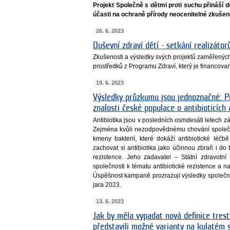
Projekt Společně s dětmi proti suchu přináší 
účasti na ochraně přírody neocenitelné zkušen
26. 6. 2023
Duševní zdraví dětí - setkání realizátor
Zkušenosti a výsledky svých projektů zaměřených 
prostředků z Programu Zdraví, který je financova
19. 6. 2023
Výsledky průzkumu jsou jednoznačné: Pro
znalosti české populace o antibioticích
Antibiotika jsou v posledních osmdesáti letech zá
Zejména kvůli nezodpovědnému chování společnos
kmeny bakterií, které dokáží antibiotické léčb
zachovat si antibiotika jako účinnou zbraň i do 
rezistence. Jeho zadavatel – Státní zdravotní
společnosti k tématu antibiotické rezistence a na
Úspěšnost kampaně prozrazují výsledky společ
jara 2023.
13. 6. 2023
Jak by měla vypadat nová definice trest
představili možné varianty na kulatém 