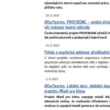
následujících dnech započnou stavební práce
příštího roku.
20. 9. 2023
#OurStories: PROFiBONE – vzniká přelo
něj tisknout kostní náhrady
Česko-Islandský projekt PROFiBONE přináší ino
dle potřeb pacientů a podporující hojení kostí.
15. 9. 2023
Pohyb a psychická odolnost předškolních
V rámci projektu neziskové organizace Lokom
psychická odolnost předškolních dětí v digitáln
že digitální svět, ve kterém děti nyní vyrůstaj
motorický vývoj.
1. 9. 2023
#OurStories: Lokální akce, globální dop
projektu Mladí pro klima
Projekt Mladí pro klima zapojuje mladé lid
klimatické změny. Je realizován Střediske
motivaci a zapojení mladé generace do ochrany