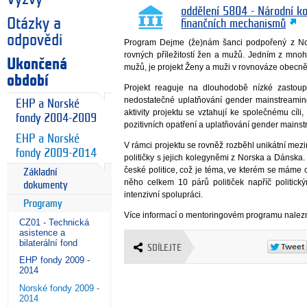
oddělení 5804 - Národní k
Otázky a
finančních mechanismů
odpovědi
Program Dejme (že)nám šanci podpořený z Nor
rovných příležitostí žen a mužů. Jedním z mnoha
Ukončená
mužů, je projekt Ženy a muži v rovnováze obecn
období
Projekt reaguje na dlouhodobě nízké zastou
nedostatečné uplatňování gender mainstreami
EHP a Norské
aktivity projektu se vztahují ke společnému cí
fondy 2004-2009
pozitivních opatření a uplatňování gender mainst
EHP a Norské
V rámci projektu se rovněž rozběhl unikátní mez
fondy 2009-2014
političky s jejich kolegyněmi z Norska a Dánska.
české politice, což je téma, ve kterém se máme 
Základní
něho celkem 10 párů političek napříč politic
dokumenty
intenzivní spolupráci.
Programy
Více informací o mentoringovém programu nalez
CZ01 - Technická
asistence a
bilaterální fond
SDÍLEJTE
EHP fondy 2009 -
2014
Norské fondy 2009 -
2014