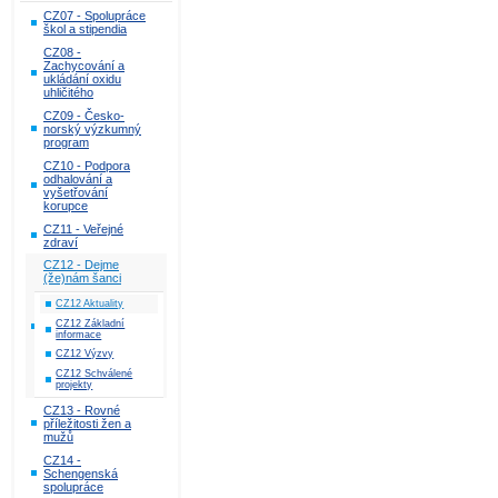
CZ07 - Spolupráce
škol a stipendia
CZ08 -
Zachycování a
ukládání oxidu
uhličitého
CZ09 - Česko-
norský výzkumný
program
CZ10 - Podpora
odhalování a
vyšetřování
korupce
CZ11 - Veřejné
zdraví
CZ12 - Dejme
(že)nám šanci
CZ12 Aktuality
CZ12 Základní
informace
CZ12 Výzvy
CZ12 Schválené
projekty
CZ13 - Rovné
příležitosti žen a
mužů
CZ14 -
Schengenská
spolupráce