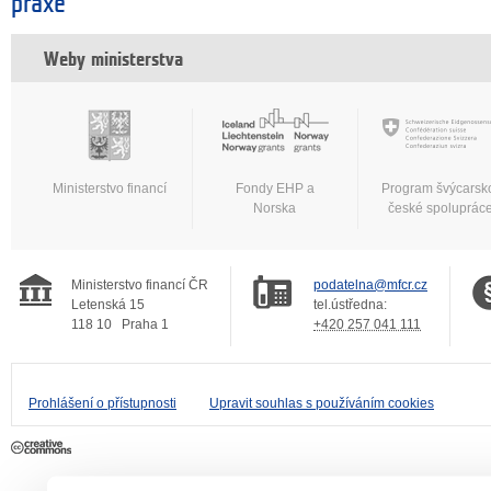
praxe
Weby ministerstva
Ministerstvo financí
Fondy EHP a
Program švýcarsk
Norska
české spoluprác
Ministerstvo financí ČR
podatelna@mfcr.cz
Letenská 15
tel.ústředna:
118 10
Praha 1
+420 257 041 111
Prohlášení o přístupnosti
Upravit souhlas s používáním cookies