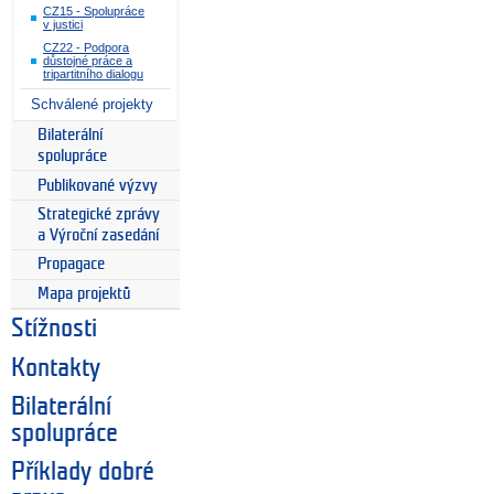
CZ15 - Spolupráce
v justici
CZ22 - Podpora
důstojné práce a
tripartitního dialogu
Schválené projekty
Bilaterální
spolupráce
Publikované výzvy
Strategické zprávy
a Výroční zasedání
Propagace
Mapa projektů
Stížnosti
Kontakty
Bilaterální
spolupráce
Příklady dobré