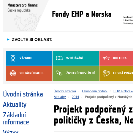
Ministerstvo financí
Česká republika
Fondy EHP a Norska
►
ZVOLTE SI OBLAST:
VÝZKUM
VZDĚLÁVÁNÍ
KULTURA
SOCIÁLNÍ DIALOG
ŽIVOTNÍ PROSTŘEDÍ
LIDSKÁ PRÁV
Úvodní stránka
Ukončená období
EHP a Norsk
Úvodní stránka
Aktuality
2014
Projekt podpořený z Norských 
Aktuality
Projekt podpořený z
Základní
političky z Česka, 
informace
Výzvy