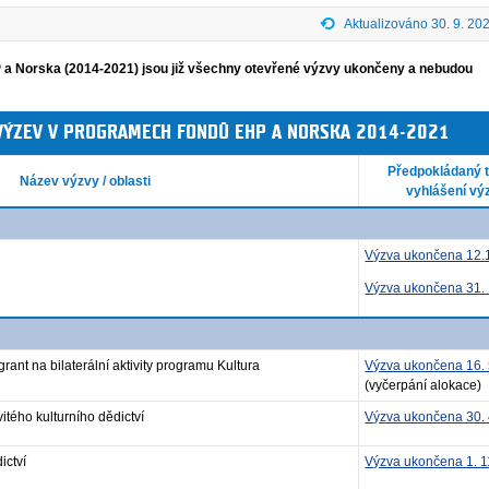
Aktualizováno 30. 9. 20
 a Norska (2014-2021) jsou již všechny otevřené výzvy ukončeny a nebudou
VÝZEV V PROGRAMECH FONDŮ EHP A NORSKA 2014-2021
Předpokládaný 
Název výzvy / oblasti
vyhlášení vý
Výzva ukončena 12.
Výzva ukončena 31. 
rant na bilaterální aktivity programu Kultura
Výzva ukončena 16. 
(vyčerpání alokace)
tého kulturního dědictví
Výzva ukončena 30. 
ictví
Výzva ukončena 1. 1