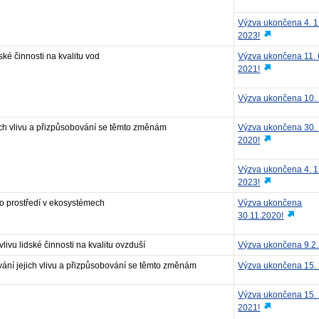
Výzva ukončena 4. 1
2023!
ské činnosti na kvalitu vod
Výzva ukončena 11. 
2021!
Výzva ukončena 10. 
ich vlivu a přizpůsobování se těmto změnám
Výzva ukončena 30. 
2020!
Výzva ukončena 4. 1
2023!
ho prostředí v ekosystémech
Výzva ukončena
30.11.2020!
livu lidské činnosti na kvalitu ovzduší
Výzva ukončena 9.2
ání jejich vlivu a přizpůsobování se těmto změnám
Výzva ukončena 15. 
Výzva ukončena 15. 
2021!