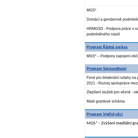
MGS*
Domácí a genderově podmíněné
HRMGSD - Podpora práce s ná
podmíněného násilí
Program Řádná správa
MGS* – Podpora zapojení obča
Program Spravedlnost
Fond pro bilaterální vztahy n
2021 - Rozvoj spolupráce mezi
Zlepšení služeb pro vězně - o
Malé grantové schéma
Program Vnitřní věci
MGS* - Zvýšení mediální g