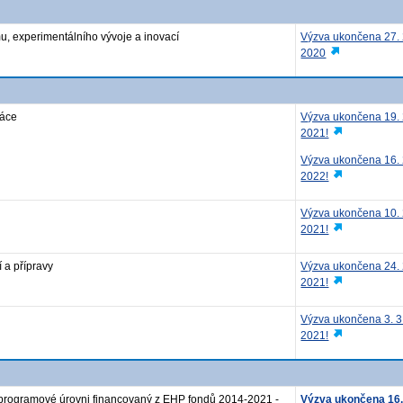
, experimentálního vývoje a inovací
Výzva ukončena 27. 
2020
ráce
Výzva ukončena 19. 
2021!
Výzva ukončena 16. 
2022!
Výzva ukončena 10. 
2021!
 a přípravy
Výzva ukončena 24. 
2021!
Výzva ukončena 3. 3
2021!
a programové úrovni financovaný z EHP fondů 2014-2021 -
Výzva ukončena 16.