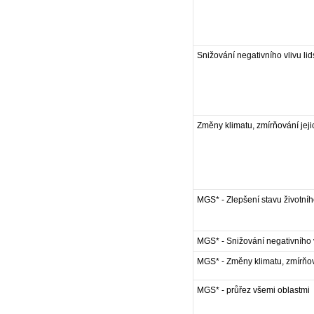
Snižování negativního vlivu lid
Změny klimatu, zmírňování jej
MGS* - Zlepšení stavu životní
MGS* - Snižování negativního v
MGS* - Změny klimatu, zmírňov
MGS* - průřez všemi oblastmi