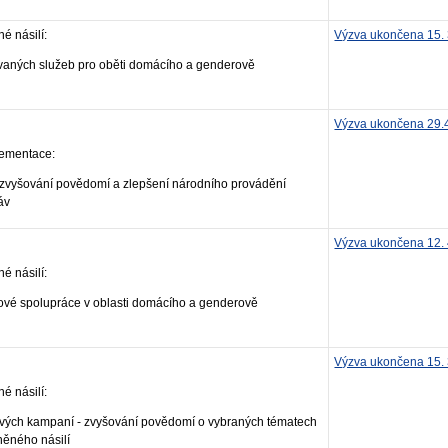
 násilí:
Výzva ukončena 15. 
aných služeb pro oběti domácího a genderově
Výzva ukončena 29.
plementace:
vyšování povědomí a zlepšení národního provádění
áv
Výzva ukončena 12. 
 násilí:
é spolupráce v oblasti domácího a genderově
Výzva ukončena 15. 
 násilí:
ých kampaní - zvyšování povědomí o vybraných tématech
ěného násilí