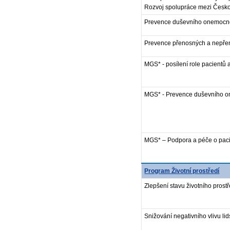
Rozvoj spolupráce mezi Českou
Prevence duševního onemocně
Prevence přenosných a nepř
MGS* - posílení role pacientů 
MGS* - Prevence duševního o
MGS* – Podpora a péče o pac
Program Životní prostředí
Zlepšení stavu životního pros
Snižování negativního vlivu lid