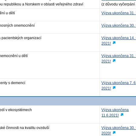
 republikou a Norskem v oblasti veřejného zdraví
(z důvodu vyčerpání 
ní u dětí
Výzva ukončena 31. 
enosných onemocnění
Výzva ukončena 30. 
a pacientských organizací
Výzva ukončena 14. 
2021!
nemocnění u dětí
Výzva ukončena 31. 
2021!
ienty s demencí
Výzva ukončena 7. 6
2021!
tředí v ekosystémech
Výzva ukončena
11.6.2021!
ské činnosti na kvalitu ovzduší
Výzva ukončena 30. 
2020!