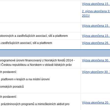
Výzva ukončena 15. 
2. výzva ukončena 31
2021!
Výzva ukončena 15. 
borových a zastřešujících asociací, sítí a platforem
Výzva ukončena 15. 
zastřešujících asociací, sítí a platforem
Výzva ukončena 26. 
a programové úrovni financovaný z Norských fondů 2014 -
Výzva ukončena 30. 
 Českou republikou a Norskem v oblasti lidských práv
ch postavení:
Výzvy ukončeny 30. 
atforem v krajích a na místní úrovni
romských poradců
ch postavení:
Výzva ukončena 20. 
prázdninových programů a mimoškolních aktivit pro