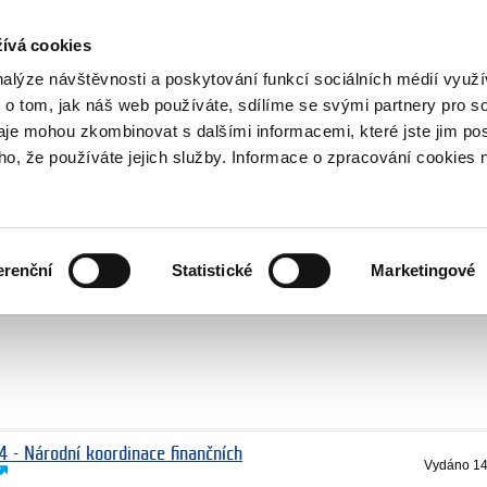
NOVINKY RSS
ívá cookies
rska
nalýze návštěvnosti a poskytování funkcí sociálních médií vyu
 o tom, jak náš web používáte, sdílíme se svými partnery pro so
daje mohou zkombinovat s dalšími informacemi, které jste jim pos
oho, že používáte jejich služby. Informace o zpracování cookies 
KULTURA
ZDRAVÍ
erenční
Statistické
Marketingové
LIDSKÁ PRÁVA
SPRAVEDLNOST
4 - Národní koordinace finančních
Vydáno
14