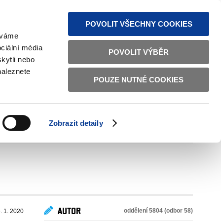
MAPA STRÁNEK
TEXTOVÁ VERZE
ČESKY
ENGLISH
POVOLIT VŠECHNY COOKIES
žíváme
ciální média
POVOLIT VÝBĚR
kytli nebo
naleznete
POUZE NUTNÉ COOKIES
ŘÁDNÁ SPRÁVA
OBČANSKÁ SPOLEČNOST
Zobrazit detaily
VNITŘNÍ VĚCI
BILATERÁLNÍ SPOLUPRÁCE
AUTOR
oddělení 5804 (odbor 58)
. 1. 2020