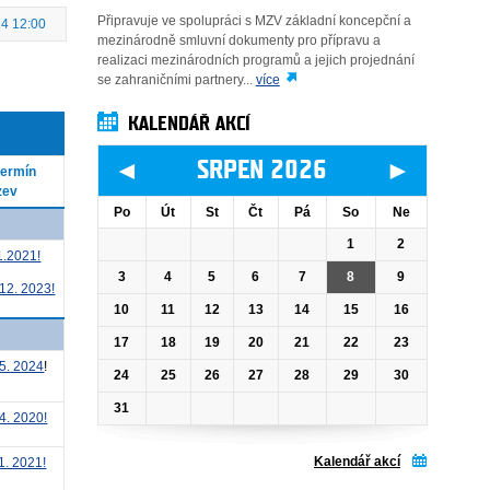
Připravuje ve spolupráci s MZV základní koncepční a
24 12:00
mezinárodně smluvní dokumenty pro přípravu a
realizaci mezinárodních programů a jejich projednání
se zahraničními partnery...
více
KALENDÁŘ AKCÍ
◄
►
SRPEN 2026
termín
zev
Po
Út
St
Čt
Pá
So
Ne
1
2
1.2021!
3
4
5
6
7
8
9
12. 2023!
10
11
12
13
14
15
16
17
18
19
20
21
22
23
5. 2024
!
24
25
26
27
28
29
30
31
4. 2020!
Kalendář akcí
1. 2021!