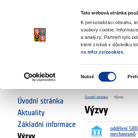
Ministerstvo financí
Česká republika
Tato webová stránka použ
Fondy EHP a No
K personalizaci obsahu, a
soubory cookie. Informace
a analýzy. Partneři tyto ú
►
ZVOLTE SI OBLAST:
které získali v důsledku t
na
mfcr.cz/cookies
.
VÝZKUM
VZDĚLÁVÁNÍ
Výběr
Nutné
Pref
SOCIÁLNÍ DIALOG
ŽIVOTNÍ PROSTŘEDÍ
souhlasu
Úvodní stránka
Výzvy
Úvodní stránka
Výzvy
Aktuality
Základní informace
oddělení 580
mechanismů
Výzvy