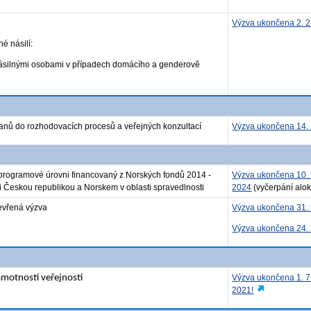
Výzva ukončena 2. 2
 násilí:
silnými osobami v případech domácího a genderově
nů do rozhodovacích procesů a veřejných konzultací
Výzva ukončena 14. 
a programové úrovni financovaný z Norských fondů 2014 -
Výzva ukončena 10. 
 Českou republikou a Norskem v oblasti spravedlnosti
2024
(vyčerpání alok
tevřená výzva
Výzva ukončena 31. 
Výzva ukončena 24. 
ramotnosti veřejnosti
Výzva ukončena 1. 7
2021!