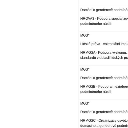
Domácí a genderově podmíněné
HROVA3 - Podpora specializov
podmíněného násilí
MGS*
Lidská práva - vnitrostátní im
HRMGSA - Podpora výzkumu, z
standardů v oblasti lidských pr
MGS*
Domácí a genderově podmíněné
HRMGSB - Podpora mezioborov
podmíněného násilí
MGS*
Domácí a genderově podmíněné
HRMGSC - Organizace osvětov
domácího a genderově podmín