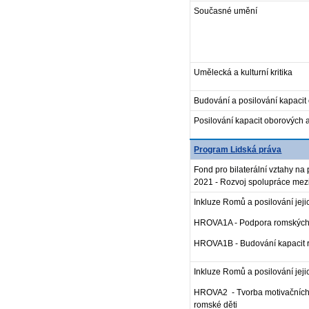
Současné umění
Umělecká a kulturní kritika
Budování a posilování kapacit o
Posilování kapacit oborových a 
Program Lidská práva
Fond pro bilaterální vztahy n
2021 - Rozvoj spolupráce mezi
Inkluze Romů a posilování jeji
HROVA1A - Podpora romských pl
HROVA1B - Budování kapacit 
Inkluze Romů a posilování jeji
HROVA2 - Tvorba motivačních 
romské děti