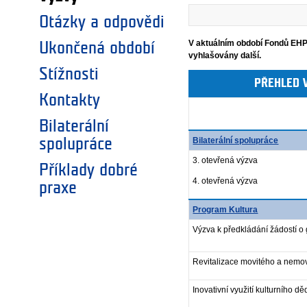
Otázky a odpovědi
V aktuálním období Fondů EHP
Ukončená období
vyhlašovány další.
Stížnosti
PŘEHLED 
Kontakty
Bilaterální
Bilaterální spolupráce
spolupráce
3. otevřená výzva
Příklady dobré
4. otevřená výzva
praxe
Program Kultura
Výzva k předkládání žádostí o g
Revitalizace movitého a nemovi
Inovativní využití kulturního děd