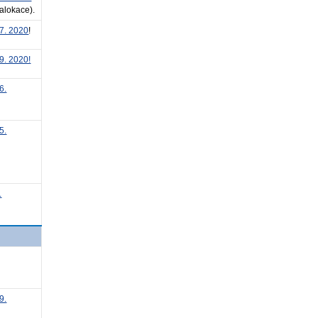
alokace).
7. 2020
!
9. 2020!
6.
5.
.
9.