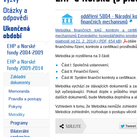
Otázky a
oddělení 5804 - Národní k
odpovědi
finančních mechanismů
Ukončená
Metodika finančních toků, kontroly a cert
období
mechanismů Evropského hospodářského prostor
platností od 21. 2. 2014) (.PDF, 654 kB)
(dále
EHP a Norské
finančnímu řízení, kontrole a certifikaci prostře
fondy 2004-2009
Metodika je rozdělena na 3 části:
EHP a Norské
Část I: Společná ustanovení;
fondy 2009-2014
Část II: Finanční řízení;
Základní
Část III: Systém finanční kontroly a certifikace.
dokumenty
Metodika vychází ze stávajících dokumentů a z
Memoranda
být vyčerpávající. Pokud dojde v průběhu im
dalších dokumentů, bude Metodika doplněna a ak
Pravidla a postupy
Vzhledem k tomu, že Metodika nemůže zohlednit 
Pokyny
Metodice zohledněn, rozhoduje o postupu věcně p
Metodiky
Programy
SDÍLEJTE
Bilaterální