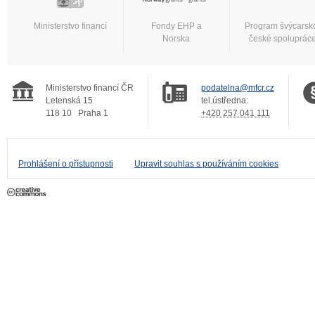
Ministerstvo financí
Fondy EHP a
Program švýcarsk
Norska
české spoluprác
Ministerstvo financí ČR
podatelna@mfcr.cz
Letenská 15
tel.ústředna:
118 10
Praha 1
+420 257 041 111
Prohlášení o přístupnosti
Upravit souhlas s používáním cookies