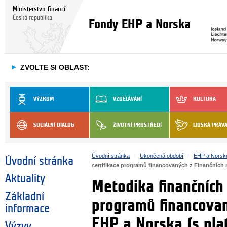
Ministerstvo financí
Česká republika
Fondy EHP a Norska
►
ZVOLTE SI OBLAST:
VÝZKUM
VZDĚLÁVÁNÍ
KULTURA
SOCIÁLNÍ DIALOG
ŽIVOTNÍ PROSTŘEDÍ
LIDSKÁ PRÁV
Úvodní stránka
Ukončená období
EHP a Norsk
Úvodní stránka
certifikace programů financovaných z Finančních 
Aktuality
Metodika finančních 
Základní
programů financova
informace
EHP a Norska (s pla
Výzvy