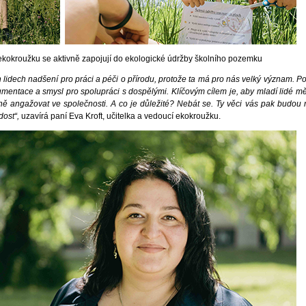
ekokroužku se aktivně zapojují do ekologické údržby školního pozemku
 lidech nadšení pro práci a péči o přírodu, protože ta má pro nás velký význam. 
umentace a smysl pro spolupráci s dospělými. Klíčovým cílem je, aby mladí lidé měl
ivně angažovat ve společnosti. A co je důležité? Nebát se. Ty věci vás pak budou
dost“,
uzavírá paní Eva Kroft, učitelka a vedoucí ekokroužku.