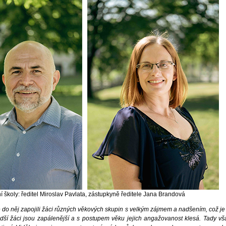
í školy: ředitel Miroslav Pavlata, zástupkyně ředitele Jana Brandová
e do něj zapojili žáci různých věkových skupin s velkým zájmem a nadšením, což je
dší žáci jsou zapálenější a s postupem věku jejich angažovanost klesá. Tady vša