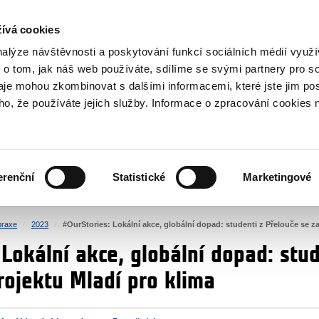
NOVINKY RSS
ívá cookies
rska
nalýze návštěvnosti a poskytování funkcí sociálních médií vyu
 o tom, jak náš web používáte, sdílíme se svými partnery pro so
daje mohou zkombinovat s dalšími informacemi, které jste jim pos
oho, že používáte jejich služby. Informace o zpracování cookies 
KULTURA
ZDRAVÍ
erenční
Statistické
Marketingové
LIDSKÁ PRÁVA
SPRAVEDLNOST
praxe
2023
#OurStories: Lokální akce, globální dopad: studenti z Přelouče se za
Lokální akce, globální dopad: stud
rojektu Mladí pro klima