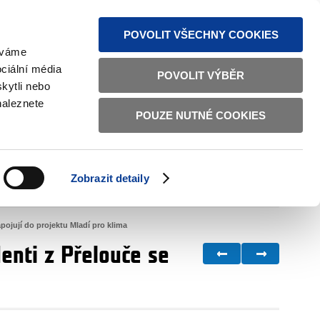
MAPA STRÁNEK
TEXTOVÁ VERZE
ČESKY
ENGLISH
POVOLIT VŠECHNY COOKIES
žíváme
ciální média
POVOLIT VÝBĚR
kytli nebo
naleznete
POUZE NUTNÉ COOKIES
ŘÁDNÁ SPRÁVA
OBČANSKÁ SPOLEČNOST
Zobrazit detaily
VNITŘNÍ VĚCI
BILATERÁLNÍ SPOLUPRÁCE
pojují do projektu Mladí pro klima
enti z Přelouče se