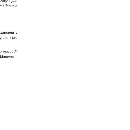
žáky z jiné
ně ředitele
 zapojení v
, ale i pro
me moc rádi,
n Moravec.