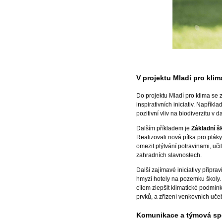
V projektu Mladí pro kli
Do projektu Mladí pro klima se z
inspirativních iniciativ. Napříkla
pozitivní vliv na biodiverzitu v
Dalším příkladem je
Základní š
Realizovali nová pítka pro ptáky,
omezit plýtvání potravinami, uči
zahradních slavnostech.
Další zajímavé iniciativy připrav
hmyzí hotely na pozemku školy.
cílem zlepšit klimatické podmínk
prvků, a zřízení venkovních učeb
Komunikace a týmová s