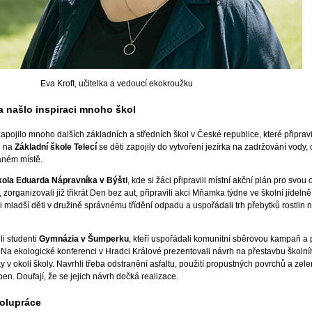
Eva Kroft, učitelka a vedoucí ekokroužku
ma našlo inspiraci mnoho škol
apojilo mnoho dalších základních a středních škol v České republice, které připrav
d na
Základní škole Telecí
se děti zapojily do vytvoření jezírka na zadržování vody,
 daném místě.
kola Eduarda Nápravníka v Býšti
,
kde si žáci připravili místní akční plán pro svou 
 zorganizovali již třikrát Den bez aut, připravili akci Mňamka týdne ve školní jídelně
li mladší děti v družině správnému třídění odpadu a uspořádali trh přebytků rostlin 
ili studenti
Gymnázia v Šumperku
, kteří uspořádali komunitní sběrovou kampaň a p
 Na ekologické konferenci v Hradci Králové prezentovali návrh na přestavbu školní
y v okolí školy. Navrhli třeba odstranění asfaltu, použití propustných povrchů a zel
en. Doufají, že se jejich návrh dočká realizace.
polupráce