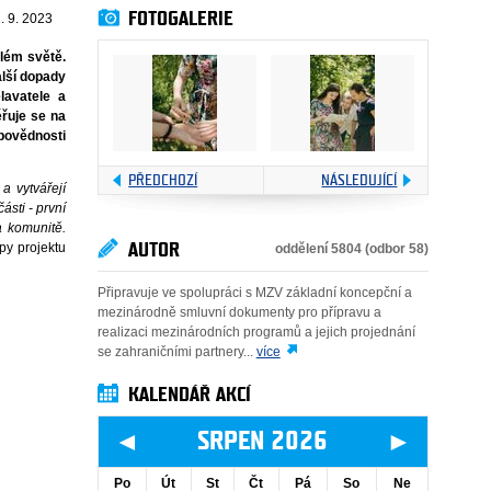
FOTOGALERIE
. 9. 2023
elém světě.
alší dopady
lavatele a
řuje se na
dpovědnosti
PŘEDCHOZÍ
NÁSLEDUJÍCÍ
a vytvářejí
ásti - první
a komunitě.
ipy projektu
AUTOR
oddělení 5804 (odbor 58)
Připravuje ve spolupráci s MZV základní koncepční a
mezinárodně smluvní dokumenty pro přípravu a
realizaci mezinárodních programů a jejich projednání
se zahraničními partnery...
více
KALENDÁŘ AKCÍ
◄
►
SRPEN 2026
Po
Út
St
Čt
Pá
So
Ne