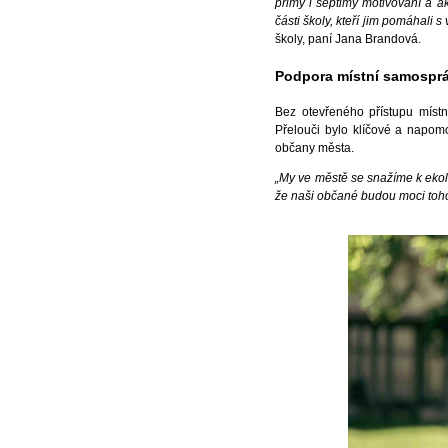
primy i septimy motivovaní a a
části školy, kteří jim pomáhali s
školy, paní Jana Brandová.
Podpora místní samosprá
Bez otevřeného přístupu místn
Přelouči bylo klíčové a napomo
občany města.
„My ve městě se snažíme k ekolog
že naši občané budou moci tohot