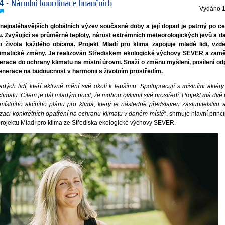
4 - Národní koordinace finančních
Vydáno
1
nejnaléhavějších globálních výzev současné doby a její dopad je patrný po c
. Zvyšující se průměrné teploty, nárůst extrémních meteorologických jevů a d
 života každého občana. Projekt Mladí pro klima zapojuje mladé lidi, vzdě
limatické změny. Je realizován Střediskem ekologické výchovy SEVER a zamě
erace do ochrany klimatu na místní úrovni. Snaží o změnu myšlení, posílení o
generace na budoucnost v harmonii s životním prostředím.
adých lidí, kteří aktivně mění své okolí k lepšímu. Spolupracují s místními aktéry 
limatu. Cílem je dát mladým pocit, že mohou ovlivnit své prostředí. Projekt má dvě č
místního akčního plánu pro klima, který je následně představen zastupitelstvu 
izaci konkrétních opatření na ochranu klimatu v daném místě
“, shrnuje hlavní princ
rojektu Mladí pro klima ze Střediska ekologické výchovy SEVER.