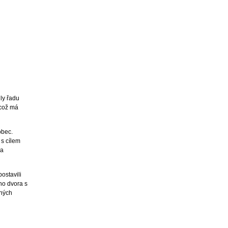
ily řadu
 což má
obec.
 s cílem
na
ostavili
ho dvora s
ených