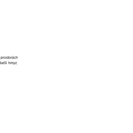
 prostorách
další hmyz.