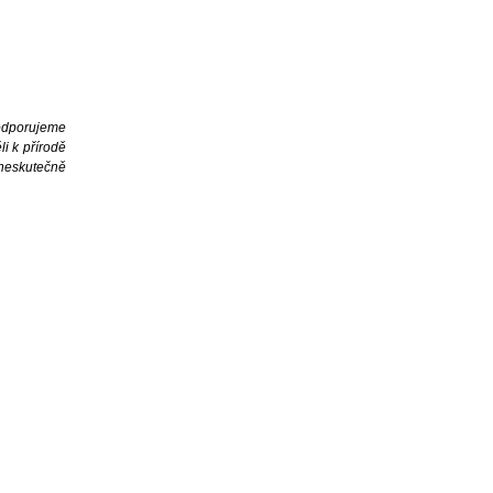
Podporujeme
i k přírodě
 neskutečně