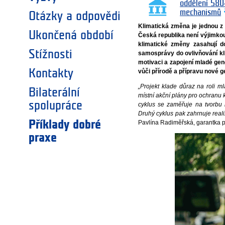
oddělení 580
mechanismů
Otázky a odpovědi
Klimatická změna je jednou z 
Ukončená období
Česká republika není výjimkou
klimatické změny zasahují do
Stížnosti
samosprávy do ovlivňování k
motivaci a zapojení mladé gen
Kontakty
vůči přírodě a přípravu nové 
„Projekt klade důraz na roli ml
Bilaterální
místní akční plány pro ochranu k
spolupráce
cyklus se zaměřuje na tvorbu 
Druhý cyklus pak zahrnuje real
Příklady dobré
Pavlína Radiměřská, garantka p
praxe