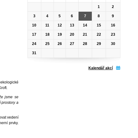
1
2
3
4
5
6
7
8
9
10
11
12
13
14
15
16
17
18
19
20
21
22
23
24
25
26
27
28
29
30
31
Kalendář akcí
 ekologické
Kroft.
 že jsme se
 prostory a
ovat vedení
erní prvky.