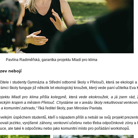
Pavlína Radiměřská, garantka projektu Mladí pro klima
ýzev nebojí
učitele i studenty Gymnázia a Střední odborné školy v Přelouči, která se ekologii a
ci školy funguje již několik let ekologický kroužek, který vede paní učitelka Eva 
ojektu Mladí pro klima přišla kolegyně, která vede ekokroužek, a já jsem rád,
dubickým krajem a městem Přelouč. Chystáme se v areálu školy rekultivovat venkovní
u a komunitní zahradu,“
říká ředitel školy, pan Miroslav Pavlata.
velkým úspěchem studentů, kteří s nápadem přišli a nebáli se svůj projekt prezent
novali jezírko, vyvýšené záhony, venkovní učebnu nebo třeba odpočinkové zóny a h
ýuce, ale také k odpočinku nebo jako komunitní místo pro pořádání workshopů.