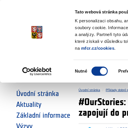
Ministerstvo financí
Česká republika
Tato webová stránka použ
Fondy EHP a No
K personalizaci obsahu, a
soubory cookie. Informace
a analýzy. Partneři tyto ú
►
ZVOLTE SI OBLAST:
které získali v důsledku t
na
mfcr.cz/cookies
.
VÝZKUM
VZDĚLÁVÁNÍ
Výběr
Nutné
Pref
SOCIÁLNÍ DIALOG
ŽIVOTNÍ PROSTŘEDÍ
souhlasu
Úvodní stránka
Příklady dobré 
Úvodní stránka
#OurStories: 
Aktuality
zapojují do p
Základní informace
Výzvy