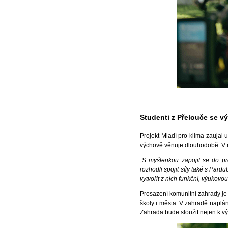
Studenti z Přelouče se v
Projekt Mladí pro klima zaujal 
výchově věnuje dlouhodobě. V rám
„S myšlenkou zapojit se do pr
rozhodli spojit síly také s Par
vytvořit z nich funkční, výukovo
Prosazení komunitní zahrady je 
školy i města. V zahradě naplá
Zahrada bude sloužit nejen k v