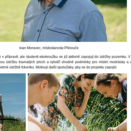
Ivan Moravec, místostarosta Přelouče
ě v přípravě, ale studenti ekokroužku se již aktivně zapojují do údržby pozemku. V
kou údržbu travnatých ploch a vytváří vhodné podmínky pro místní modrásky a 
šetrné údržbě trávníku. Motivují další spolužáky, aby se do projektu zapojili.