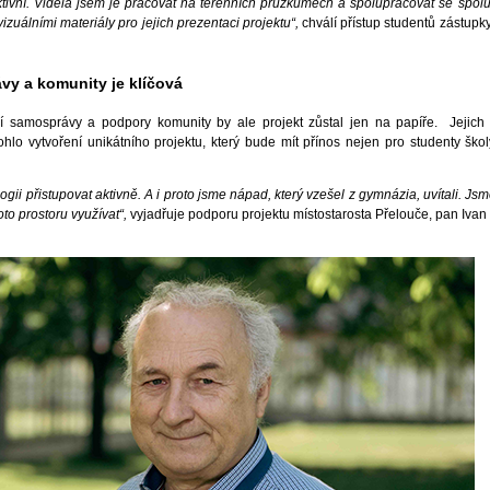
ktivní. Viděla jsem je pracovat na terénních průzkumech a spolupracovat se spolu
 vizuálními materiály pro jejich prezentaci projektu“,
chválí přístup studentů zástupky
vy a komunity je klíčová
í samosprávy a podpory komunity by ale projekt zůstal jen na papíře. Jejich
hlo vytvoření unikátního projektu, který bude mít přínos nejen pro studenty školy
ii přistupovat aktivně. A i proto jsme nápad, který vzešel z gymnázia, uvítali. Js
o prostoru využívat“,
vyjadřuje podporu projektu místostarosta Přelouče, pan Iva