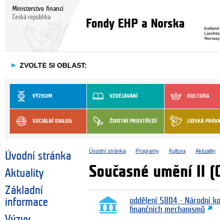
Ministerstvo financí
Česká republika
Fondy EHP a Norska
►
ZVOLTE SI OBLAST:
VÝZKUM
VZDĚLÁVÁNÍ
KULTURA
SOCIÁLNÍ DIALOG
ŽIVOTNÍ PROSTŘEDÍ
LIDSKÁ PRÁV
Úvodní stránka
Programy
Kultura
Aktuality
Úvodní stránka
Současné umění II (C
Aktuality
Základní
informace
oddělení 5804 - Národní k
finančních mechanismů
Výzvy