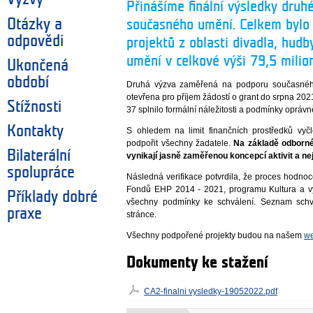
Přinášíme finální výsledky dru
Otázky a
současného umění. Celkem bylo
odpovědi
projektů z oblasti divadla, hudb
umění v celkové výši 79,5 milio
Ukončená
období
Druhá výzva zaměřená na podporu současnéh
otevřena pro příjem žádostí o grant do srpna 202
Stížnosti
37 splnilo formální náležitosti a podmínky oprávn
Kontakty
S ohledem na limit finančních prostředků vy
podpořit všechny žadatele.
Na základě odborné
Bilaterální
vynikají jasně zaměřenou koncepcí aktivit a nej
spolupráce
Následná verifikace potvrdila, že proces hodnoc
Fondů EHP 2014 - 2021, programu Kultura a vy
Příklady dobré
všechny podmínky ke schválení. Seznam schvá
praxe
stránce.
Všechny podpořené projekty budou na našem
w
Dokumenty ke stažení
CA2-finalni vysledky-19052022.pdf