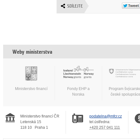
SDÍLEJTE
Weby ministerstva
Ministerstvo financí
Fondy EHP a
Program švýcarsk
Norska
české spoluprác
Ministerstvo financí ČR
podatelna@mfcr.cz
Letenská 15
tel.ústředna:
118 10
Praha 1
+420 257 041 111