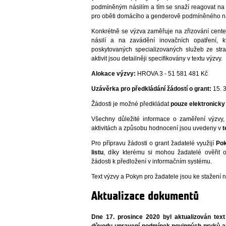
podmíněným násilím a tím se snaží reagovat na
pro oběti domácího a genderově podmíněného ná
Konkrétně se výzva zaměřuje na zřizování cen
násilí a na zavádění inovačních opatření, k
poskytovaných specializovaných služeb ze stra
aktivit jsou detailněji specifikovány v textu výzvy.
Alokace výzvy:
HROVA 3 - 51 581 481 Kč
Uzávěrka pro předkládání žádostí o grant:
15. 3
Žádosti je možné předkládat
pouze elektronick
Všechny důležité informace o zaměření výzvy,
aktivitách a způsobu hodnocení jsou uvedeny v
t
Pro přípravu žádosti o grant žadatelé využijí
Pok
listu
, díky kterému si mohou žadatelé ověřit o
žádosti k předložení v informačním systému.
Text výzvy a Pokyn pro žadatele jsou ke stažení n
Aktualizace dokumentů
Dne 17. prosince 2020 byl aktualizován te
důvodu upravení podmínek povinných prvků akt