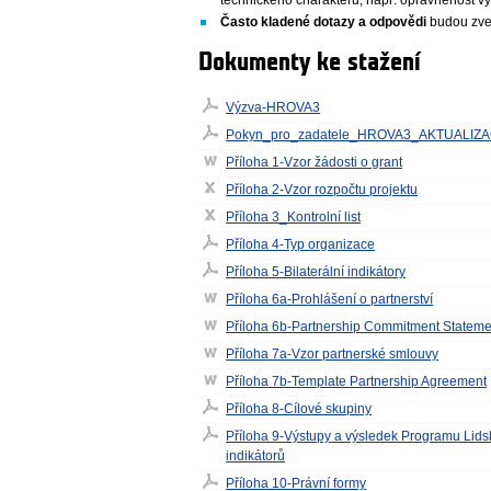
Často kladené dotazy a odpovědi
budou zve
Dokumenty ke stažení
Výzva-HROVA3
Pokyn_pro_zadatele_HROVA3_AKTUALIZ
Příloha 1-Vzor žádosti o grant
Příloha 2-Vzor rozpočtu projektu
Příloha 3_Kontrolní list
Příloha 4-Typ organizace
Příloha 5-Bilaterální indikátory
Příloha 6a-Prohlášení o partnerství
Příloha 6b-Partnership Commitment Stateme
Příloha 7a-Vzor partnerské smlouvy
Příloha 7b-Template Partnership Agreement
Příloha 8-Cílové skupiny
Příloha 9-Výstupy a výsledek Programu Lids
indikátorů
Příloha 10-Právní formy