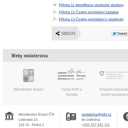
Příloha 11-Identifikace vlastnické struktury
Příloha 12-Čestné prohlášení žadatele
Příloha 13-Čestné prohlášení o vlastnictví
SDÍLEJTE
Weby ministerstva
Ministerstvo financí
Fondy EHP a
Program švýcarsk
Norska
české spoluprác
Ministerstvo financí ČR
podatelna@mfcr.cz
Letenská 15
tel.ústředna:
118 10
Praha 1
+420 257 041 111