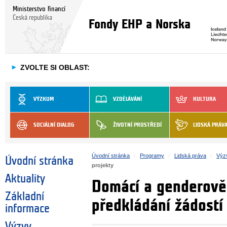
Ministerstvo financí
Česká republika
Fondy EHP a Norska
►
ZVOLTE SI OBLAST:
VÝZKUM
VZDĚLÁVÁNÍ
KULTURA
SOCIÁLNÍ DIALOG
ŽIVOTNÍ PROSTŘEDÍ
LIDSKÁ PRÁV
Úvodní stránka
Programy
Lidská práva
Výz
Úvodní stránka
projekty
Aktuality
Domácí a genderově 
Základní
předkládání žádostí
informace
Výzvy