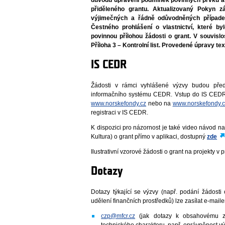
přiděleného grantu. Aktualizovaný Pokyn 
výjimečných a řádně odůvodněných případe
Čestného prohlášení o vlastnictví, které by
povinnou přílohou žádosti o grant. V souvisl
Příloha 3 – Kontrolní list. Provedené úpravy t
IS CEDR
Žádosti v rámci vyhlášené výzvy budou předk
informačního systému CEDR. Vstup do IS CEDR
www.norskefondy.cz
nebo na
www.norskefondy.c
registraci v IS CEDR.
K dispozici pro názornost je také video návod n
Kultura) o grant přímo v aplikaci, dostupný
zde
Ilustrativní vzorové žádosti o grant na projekty v
Dotazy
Dotazy týkající se výzvy (např. podání žádost
udělení finančních prostředků) lze zasílat e-mail
czp@mfcr.cz
(jak dotazy k obsahovému z
technického charakteru, např. oprávněnost výd