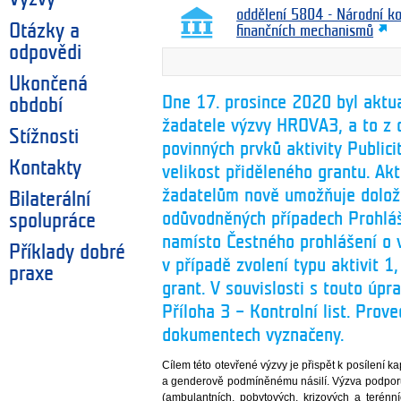
oddělení 5804 - Národní k
Otázky a
finančních mechanismů
odpovědi
Ukončená
Dne 17. prosince 2020 byl aktu
období
žadatele výzvy HROVA3, a to z
Stížnosti
povinných prvků aktivity Public
Kontakty
velikost přiděleného grantu. Ak
žadatelům nově umožňuje doloži
Bilaterální
odůvodněných případech Prohláš
spolupráce
namísto Čestného prohlášení o v
Příklady dobré
v případě zvolení typu aktivit 1
praxe
grant. V souvislosti s touto úp
Příloha 3 – Kontrolní list. Prov
dokumentech vyznačeny.
Cílem této otevřené výzvy je přispět k posílení 
a genderově podmíněnému násilí. Výzva podporuj
(ambulantních, pobytových, krizových a ter