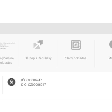
švýcarsko-
Dluhopis Republiky
Státní pokladna
Mo
polupráce
IČO:
00006947
DIČ:
CZ00006947