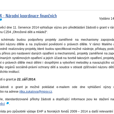
4 - Národní koordinace finančních
Vydáno
14
h věcí dne 11. července 2014 vyhlašuje výzvu pro předkládání žádostí o grant v r
u CZ04 „Ohrožené děti a mládež“.
 schématu budou podpořeny projekty zaměřené na mechanismy zapojován
vání názoru dítěte a na zvyšování povědomí o právech dítěte. V rámci Malého
dně realizovány projekty, které budou specifikovat možné nástroje, přístupy, pod
a přínos pro nastavení daných opatření a mechanismů, projekty zaměřené na zapo
jímaných systémových opatření a jejich účasti na tvorbě takových opatření, projek
í o právech dítěte mezi dětmi i dospělými a vytvoření metodiky a navazujícího v
íky orgánů sociálně-právní ochrany dětí a soudce v oblasti zjišťování názoru dět
chto institucí.
tí o grant je
22. září 2014
.
 žádosti o grant je možné pokládat e-mailem ode dne vyhlášení výzvy 
bo na adrese
jitka.zukalova@mpsv.cz
.
le, standardizované přílohy žádosti a doplňující informace jsou ke stažení n
věcí
.
ísta pro způsobilé výdaje EHP a Norských fondů 2009 – 2014 a další relevantn