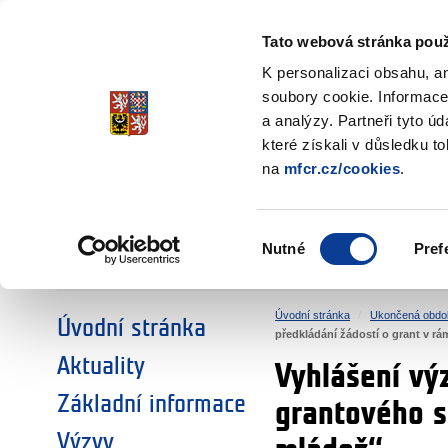
Ministerstvo financí
Česká republika
Tato webová stránka použ
Fondy EHP a No
K personalizaci obsahu, a
soubory cookie. Informace
a analýzy. Partneři tyto ú
►
ZVOLTE SI OBLAST:
které získali v důsledku t
na
mfcr.cz/cookies
.
VÝZKUM
VZDĚLÁVÁNÍ
Výběr
Nutné
Pref
SOCIÁLNÍ DIALOG
ŽIVOTNÍ PROSTŘEDÍ
souhlasu
Úvodní stránka
Ukončená obdo
Úvodní stránka
předkládání žádostí o grant v 
Aktuality
Vyhlášení vý
Základní informace
grantového s
Výzvy