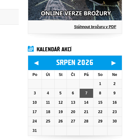
Stáhnout brožuru v PDF
KALENDÁŘ AKCÍ
◄
►
SRPEN 2026
Po
Út
St
Čt
Pá
So
Ne
1
2
3
4
5
6
7
8
9
10
11
12
13
14
15
16
17
18
19
20
21
22
23
24
25
26
27
28
29
30
31