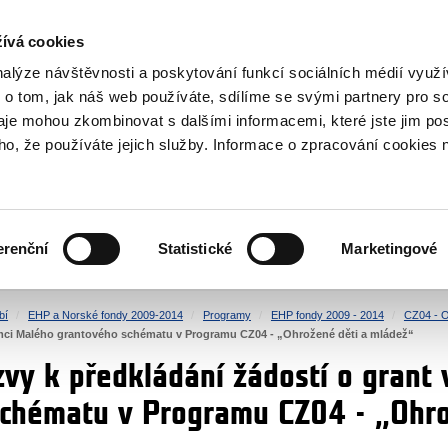
NOVINKY RSS
ívá cookies
rska
nalýze návštěvnosti a poskytování funkcí sociálních médií vyu
 o tom, jak náš web používáte, sdílíme se svými partnery pro so
daje mohou zkombinovat s dalšími informacemi, které jste jim pos
oho, že používáte jejich služby. Informace o zpracování cookies 
KULTURA
ZDRAVÍ
erenční
Statistické
Marketingové
LIDSKÁ PRÁVA
SPRAVEDLNOST
bí
EHP a Norské fondy 2009-2014
Programy
EHP fondy 2009 - 2014
CZ04 - O
rámci Malého grantového schématu v Programu CZ04 - „Ohrožené děti a mládež“
zvy k předkládání žádostí o grant
chématu v Programu CZ04 - „Ohro