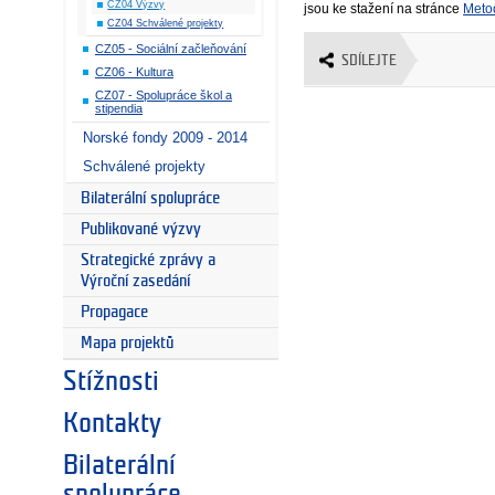
CZ04 Výzvy
jsou ke stažení na stránce
Meto
CZ04 Schválené projekty
CZ05 - Sociální začleňování
SDÍLEJTE
CZ06 - Kultura
CZ07 - Spolupráce škol a
stipendia
Norské fondy 2009 - 2014
Schválené projekty
Bilaterální spolupráce
Publikované výzvy
Strategické zprávy a
Výroční zasedání
Propagace
Mapa projektů
Stížnosti
Kontakty
Bilaterální
spolupráce