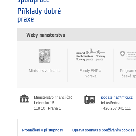
Příklady dobré
praxe
Weby ministerstva
Ministerstvo financí
Fondy EHP a
Program 
Norska
české s
Ministerstvo financí ČR
podatelna@mfcr.cz
Letenská 15
tel.ústředna:
118 10
Praha 1
+420 257 041 111
Prohlášení o přístupnosti
Upravit souhlas s používáním cookies