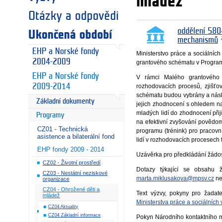
mládež“
Otázky a odpovědi
oddělení 580
Ukončená období
mechanismů
EHP a Norské fondy
Ministerstvo práce a sociálníc
2004-2009
grantového schématu v Program
EHP a Norské fondy
V rámci Malého grantového
rozhodovacích procesů, zjišťo
2009-2014
schématu budou vybrány a násle
Základní dokumenty
jejich zhodnocení s ohledem n
mladých lidí do zhodnocení při
Programy
na efektivní zvyšování povědom
CZ01 - Technická
programu (trénink) pro pracovn
asistence a bilaterální fond
lidí v rozhodovacích procesech tě
EHP fondy 2009 - 2014
Uzávěrka pro předkládání žádos
CZ02 - Životní prostředí
Dotazy týkající se obsahu
CZ03 - Nestátní neziskové
marta.miklusakova@mpsv.cz
ne
organizace
CZ04 - Ohrožené děti a
Text výzvy, pokyny pro žadate
mládež
Ministerstva práce a sociálních 
CZ04 Aktuality
CZ04 Základní informace
Pokyn Národního kontaktního m