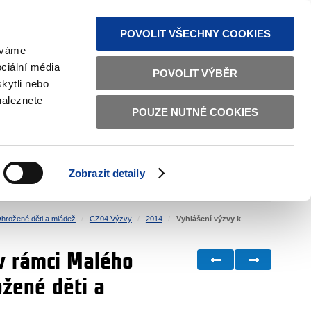
MAPA STRÁNEK
TEXTOVÁ VERZE
ČESKY
ENGLISH
POVOLIT VŠECHNY COOKIES
žíváme
ciální média
POVOLIT VÝBĚR
kytli nebo
naleznete
POUZE NUTNÉ COOKIES
ŘÁDNÁ SPRÁVA
OBČANSKÁ SPOLEČNOST
Zobrazit detaily
VNITŘNÍ VĚCI
BILATERÁLNÍ SPOLUPRÁCE
hrožené děti a mládež
CZ04 Výzvy
2014
Vyhlášení výzvy k
 v rámci Malého
žené děti a