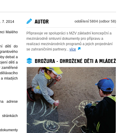
AUTOR
oddělení 5804 (odbor 58)
. 7. 2014
ámci Malého
Připravuje ve spolupráci s MZV základní koncepční a
mezinárodně smluvní dokumenty pro přípravu a
realizaci mezinárodních programů a jejich projednání
í dětí do
se zahraničními partnery...
více
 grantového
oby debat a
BROŽURA - OHROŽENÉ DĚTI A MLÁDEŽ
jení dětí a
ty zaměřené
zdělávacího
í a mladých
na adrese
a stránkách
í dokumenty