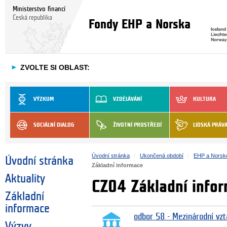
Ministerstvo financí
Česká republika
Fondy EHP a Norska
►
ZVOLTE SI OBLAST:
VÝZKUM
VZDĚLÁVÁNÍ
KULTURA
SOCIÁLNÍ DIALOG
ŽIVOTNÍ PROSTŘEDÍ
LIDSKÁ PRÁV
Úvodní stránka
Ukončená období
EHP a Norsk
Úvodní stránka
Základní informace
Aktuality
CZ04 Základní info
Základní
informace
odbor 58 - Mezinárodní vzt
Výzvy