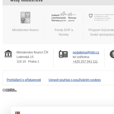
Weby ministerstva
Ministerstvo financí
Fondy EHP a
Program švýcarsk
Norska
české spoluprác
Ministerstvo financí ČR
podatelna@mfcr.cz
Letenská 15
tel.ústředna:
118 10
Praha 1
+420 257 041 111
Prohlášení o přístupnosti
Upravit souhlas s používáním cookies