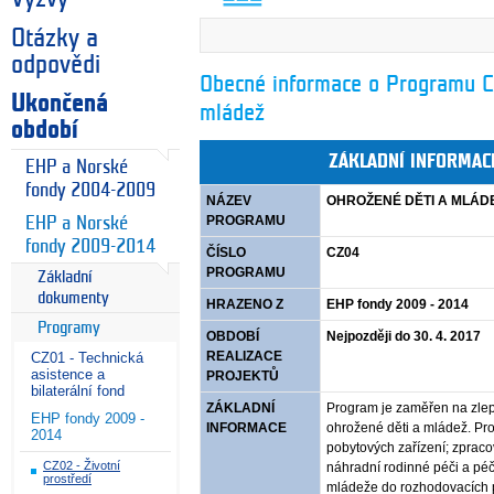
Otázky a
odpovědi
Obecné informace o Programu C
Ukončená
mládež
období
ZÁKLADNÍ INFORMA
EHP a Norské
fondy 2004-2009
NÁZEV
OHROŽENÉ DĚTI A MLÁD
PROGRAMU
EHP a Norské
fondy 2009-2014
ČÍSLO
CZ04
PROGRAMU
Základní
dokumenty
HRAZENO Z
EHP fondy 2009 - 2014
Programy
OBDOBÍ
Nejpozději do 30. 4. 2017
REALIZACE
CZ01 - Technická
asistence a
PROJEKTŮ
bilaterální fond
ZÁKLADNÍ
Program je zaměřen na zlepš
EHP fondy 2009 -
INFORMACE
ohrožené děti a mládež. Pro
2014
pobytových zařízení; zprac
CZ02 - Životní
náhradní rodinné péči a péč
prostředí
mládeže do rozhodovacích p