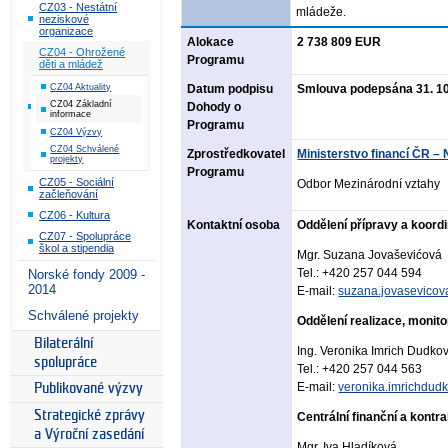
CZ03 - Nestátní
mládeže.
neziskové
organizace
Alokace
2 738 809 EUR
CZ04 - Ohrožené
Programu
děti a mládež
CZ04 Aktuality
Datum podpisu
Smlouva podepsána 31. 10
CZ04 Základní
Dohody o
informace
Programu
CZ04 Výzvy
CZ04 Schválené
Zprostředkovatel
Ministerstvo financí ČR – 
projekty
Programu
CZ05 - Sociální
Odbor Mezinárodní vztahy
začleňování
CZ06 - Kultura
Kontaktní osoba
Oddělení přípravy a koord
CZ07 - Spolupráce
škol a stipendia
Mgr. Suzana Jovaševićová
Tel.: +420 257 044 594
Norské fondy 2009 -
2014
E-mail:
suzana.jovasevicov
Schválené projekty
Oddělení realizace, monit
Bilaterální
Ing. Veronika Imrich Dudko
spolupráce
Tel.: +420 257 044 563
E-mail:
veronika.imrichdud
Publikované výzvy
Strategické zprávy
Centrální finanční a kontr
a Výroční zasedání
Mgr. Iva Hladíková