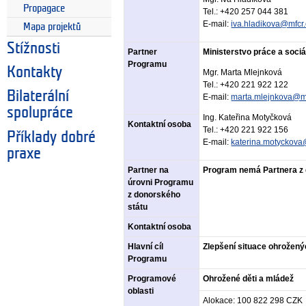
Propagace
Tel.: +420 257 044 381
E-mail:
iva.hladikova@mfcr.
Mapa projektů
Stížnosti
Partner
Ministerstvo práce a sociá
Programu
Kontakty
Mgr. Marta Mlejnková
Tel.: +420 221 922 122
Bilaterální
E-mail:
marta.mlejnkova@m
spolupráce
Ing. Kateřina Motyčková
Kontaktní osoba
Tel.: +420 221 922 156
Příklady dobré
E-mail:
katerina.motyckov
praxe
Partner na
Program nemá Partnera z 
úrovni Programu
z donorského
státu
Kontaktní osoba
Hlavní cíl
Zlepšení situace ohrožený
Programu
Programové
Ohrožené děti a mládež
oblasti
Alokace: 100 822 298 CZK