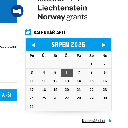
KALENDÁŘ AKCÍ
◄
►
SRPEN 2026
zdělávání“
Po
Út
St
Čt
Pá
So
Ne
1
2
3
4
5
6
7
8
9
10
11
12
13
14
15
16
17
18
19
20
21
22
23
TARŠÍ
24
25
26
27
28
29
30
31
Kalendář akcí