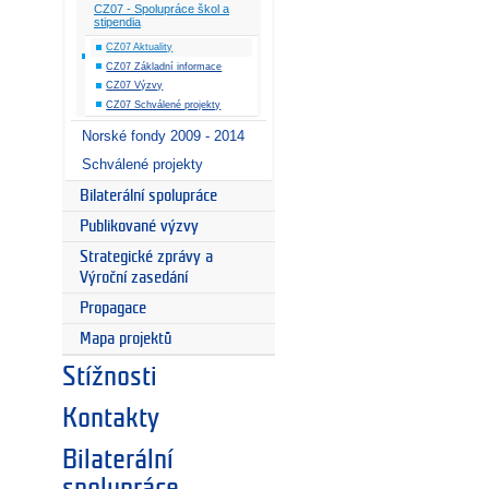
CZ07 - Spolupráce škol a
stipendia
CZ07 Aktuality
CZ07 Základní informace
CZ07 Výzvy
CZ07 Schválené projekty
Norské fondy 2009 - 2014
Schválené projekty
Bilaterální spolupráce
Publikované výzvy
Strategické zprávy a
Výroční zasedání
Propagace
Mapa projektů
Stížnosti
Kontakty
Bilaterální
spolupráce