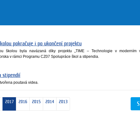
kolou pokračuje i po ukončení projektu
ou školou byla navázaná díky projektu „TIME – Technologie v moderním v
ska v rámci Programu CZ07 Spolupráce škol a stipendia.
 stipendií
tvořena poutavá videa.
2017
2016
2015
2014
2013
S