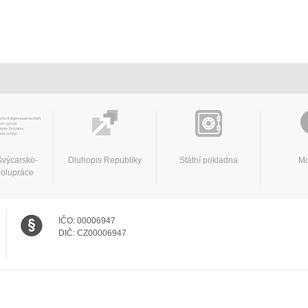
švýcarsko-
Dluhopis Republiky
Státní pokladna
Mo
polupráce
IČO:
00006947
DIČ:
CZ00006947