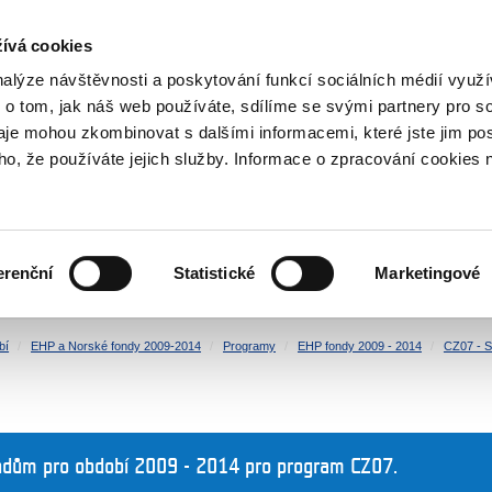
NOVINKY RSS
ívá cookies
rska
nalýze návštěvnosti a poskytování funkcí sociálních médií vyu
 o tom, jak náš web používáte, sdílíme se svými partnery pro so
daje mohou zkombinovat s dalšími informacemi, které jste jim pos
oho, že používáte jejich služby. Informace o zpracování cookies 
KULTURA
ZDRAVÍ
erenční
Statistické
Marketingové
LIDSKÁ PRÁVA
SPRAVEDLNOST
bí
EHP a Norské fondy 2009-2014
Programy
EHP fondy 2009 - 2014
CZ07 - S
ndům pro období 2009 - 2014 pro program CZ07.