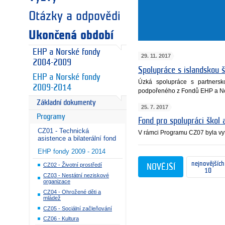
Otázky a odpovědi
Ukončená období
EHP a Norské fondy
29. 11. 2017
2004-2009
Spolupráce s islandskou š
EHP a Norské fondy
Úzká spolupráce s partnersk
2009-2014
podpořeného z Fondů EHP a Nor
Základní dokumenty
25. 7. 2017
Programy
Fond pro spolupráci škol a
CZ01 - Technická
V rámci Programu CZ07 byla vy
asistence a bilaterální fond
EHP fondy 2009 - 2014
nejnovějších
CZ02 - Životní prostředí
NOVĚJŠÍ
10
CZ03 - Nestátní neziskové
organizace
CZ04 - Ohrožené děti a
mládež
CZ05 - Sociální začleňování
CZ06 - Kultura