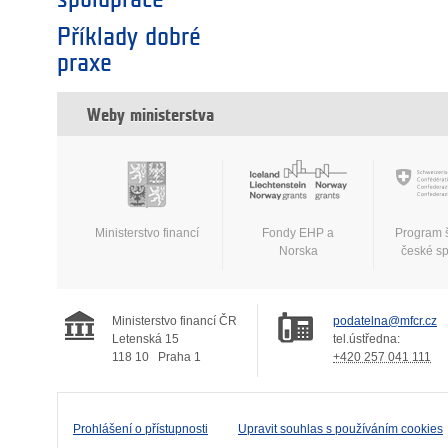
Příklady dobré
praxe
Weby ministerstva
Ministerstvo financí
Fondy EHP a
Program 
Norska
české s
Ministerstvo financí ČR
podatelna@mfcr.cz
Letenská 15
tel.ústředna:
118 10
Praha 1
+420 257 041 111
Prohlášení o přístupnosti
Upravit souhlas s používáním cookies