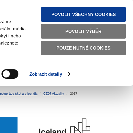
MAPA STRÁNEK
TEXTOVÁ VERZE
ČESKY
ENGLISH
POVOLIT VŠECHNY COOKIES
žíváme
ciální média
POVOLIT VÝBĚR
kytli nebo
naleznete
POUZE NUTNÉ COOKIES
ŘÁDNÁ SPRÁVA
OBČANSKÁ SPOLEČNOST
Zobrazit detaily
VNITŘNÍ VĚCI
BILATERÁLNÍ SPOLUPRÁCE
polupráce škol a stipendia
CZ07 Aktuality
2017