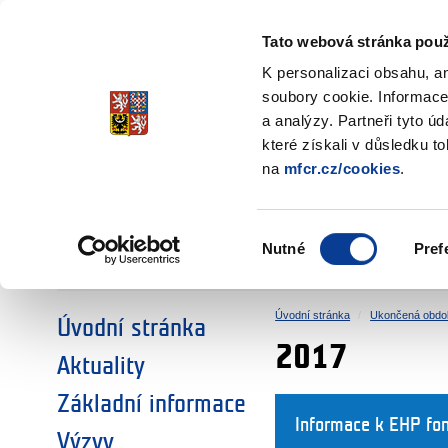
Ministerstvo financí
Česká republika
Tato webová stránka použ
Fondy EHP a No
K personalizaci obsahu, a
soubory cookie. Informace
a analýzy. Partneři tyto ú
►
ZVOLTE SI OBLAST:
které získali v důsledku t
na
mfcr.cz/cookies
.
VÝZKUM
VZDĚLÁVÁNÍ
Výběr
Nutné
Pref
SOCIÁLNÍ DIALOG
ŽIVOTNÍ PROSTŘEDÍ
souhlasu
Úvodní stránka
Ukončená obdo
Úvodní stránka
2017
Aktuality
Základní informace
Informace k EHP fo
Výzvy