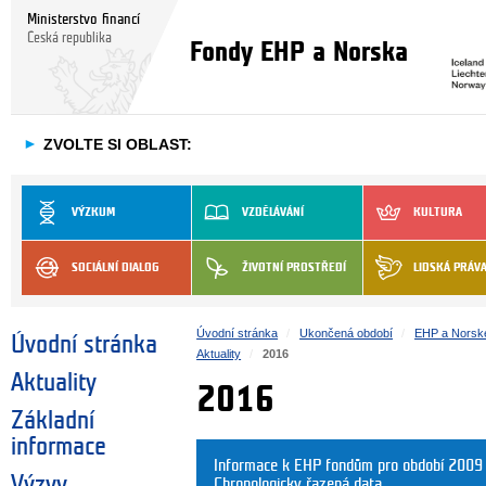
Ministerstvo financí
Česká republika
Fondy EHP a Norska
►
ZVOLTE SI OBLAST:
VÝZKUM
VZDĚLÁVÁNÍ
KULTURA
SOCIÁLNÍ DIALOG
ŽIVOTNÍ PROSTŘEDÍ
LIDSKÁ PRÁV
Úvodní stránka
Ukončená období
EHP a Norsk
Úvodní stránka
Aktuality
2016
Aktuality
2016
Základní
informace
Informace k EHP fondům pro období 2009
Výzvy
Chronologicky řazená data.