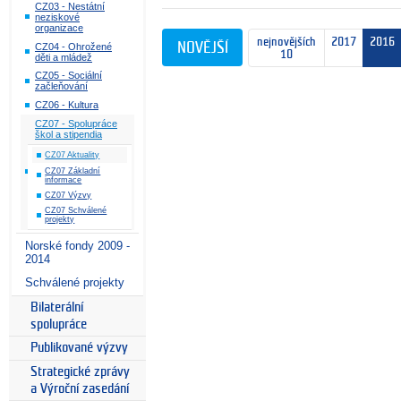
CZ03 - Nestátní
neziskové
organizace
nejnovějších
2017
2016
NOVĚJŠÍ
CZ04 - Ohrožené
10
děti a mládež
CZ05 - Sociální
začleňování
CZ06 - Kultura
CZ07 - Spolupráce
škol a stipendia
CZ07 Aktuality
CZ07 Základní
informace
CZ07 Výzvy
CZ07 Schválené
projekty
Norské fondy 2009 -
2014
Schválené projekty
Bilaterální
spolupráce
Publikované výzvy
Strategické zprávy
a Výroční zasedání