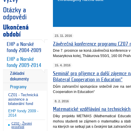
Otázky a
odpovědi
Ukončená
období
23. 11. 2016
Závěrečná konference programu CZ07 na
EHP a Norské
fondy 2004-2009
Dne 7. prosince se koná závěrečná konference 
Masarykova kolej, Thákurova 550/1, 160 00 Prah
EHP a Norské
fondy 2009-2014
15. 4. 2016
Seminář pro příjemce a další zájemce n
Základní
dokumenty
Bilateral Cooperation in Education“
Dům zahraniční spolupráce srdečně zve na semi
Programy
Cooperation in Education“
CZ01 - Technická
asistence a
8. 2. 2016
bilaterální fond
Matematické vzdělávání na technických 
EHP fondy 2009 -
2014
Díky projektu METMAS (Mathematical Educatio
mohou studenti se zájmem o matematiku a statis
CZ02 - Životní
na kterých se setkají jak s českými tak zahraniční
prostředí