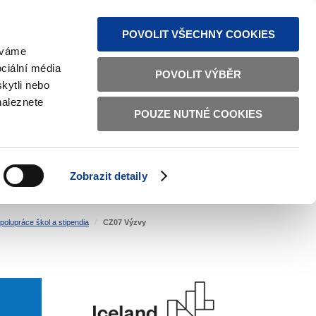
MAPA STRÁNEK
TEXTOVÁ VERZE
ČESKY
ENGLISH
POVOLIT VŠECHNY COOKIES
žíváme
ciální média
POVOLIT VÝBĚR
kytli nebo
naleznete
POUZE NUTNÉ COOKIES
ŘÁDNÁ SPRÁVA
OBČANSKÁ SPOLEČNOST
Zobrazit detaily
VNITŘNÍ VĚCI
BILATERÁLNÍ SPOLUPRÁCE
polupráce škol a stipendia
CZ07 Výzvy