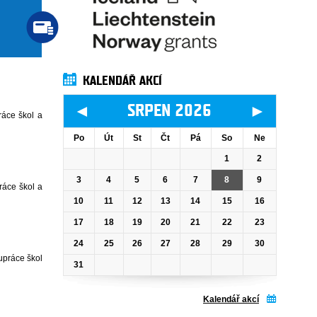
KALENDÁŘ AKCÍ
◄
►
SRPEN 2026
ráce škol a
Po
Út
St
Čt
Pá
So
Ne
1
2
3
4
5
6
7
8
9
ráce škol a
10
11
12
13
14
15
16
17
18
19
20
21
22
23
24
25
26
27
28
29
30
upráce škol
31
Kalendář akcí