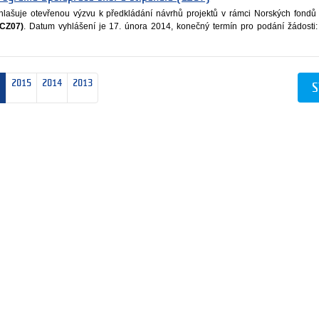
lašuje otevřenou výzvu k předkládání návrhů projektů v rámci Norských fondů
(CZ07)
. Datum vyhlášení je 17. února 2014, konečný termín pro podání žádosti
2015
2014
2013
S