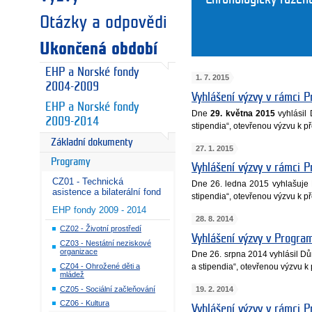
Otázky a odpovědi
Ukončená období
EHP a Norské fondy
1. 7. 2015
2004-2009
Vyhlášení výzvy v rámci 
EHP a Norské fondy
Dne
29. května 2015
vyhlásil
2009-2014
stipendia“, otevřenou výzvu k p
Základní dokumenty
27. 1. 2015
Programy
Vyhlášení výzvy v rámci 
CZ01 - Technická
Dne 26. ledna 2015 vyhlašuje 
asistence a bilaterální fond
stipendia“, otevřenou výzvu k p
EHP fondy 2009 - 2014
28. 8. 2014
CZ02 - Životní prostředí
Vyhlášení výzvy v Progra
CZ03 - Nestátní neziskové
organizace
Dne 26. srpna 2014 vyhlásil D
CZ04 - Ohrožené děti a
a stipendia“, otevřenou výzvu k
mládež
CZ05 - Sociální začleňování
19. 2. 2014
CZ06 - Kultura
Vyhlášení výzvy v rámci 