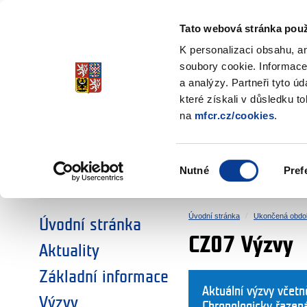
Ministerstvo financí
Česká republika
Tato webová stránka použ
Fondy EHP a No
K personalizaci obsahu, a
soubory cookie. Informace
a analýzy. Partneři tyto ú
►
ZVOLTE SI OBLAST:
které získali v důsledku t
na
mfcr.cz/cookies
.
VÝZKUM
VZDĚLÁVÁNÍ
Výběr
Nutné
Pref
SOCIÁLNÍ DIALOG
ŽIVOTNÍ PROSTŘEDÍ
souhlasu
Úvodní stránka
Ukončená obdo
Úvodní stránka
CZ07 Výzvy
Aktuality
Základní informace
Aktuální výzvy včet
Výzvy
Chronologicky řazen