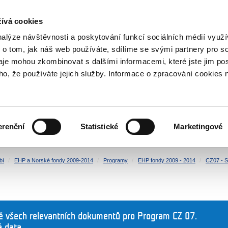
NOVINKY RSS
ívá cookies
rska
nalýze návštěvnosti a poskytování funkcí sociálních médií vyu
 o tom, jak náš web používáte, sdílíme se svými partnery pro so
daje mohou zkombinovat s dalšími informacemi, které jste jim pos
oho, že používáte jejich služby. Informace o zpracování cookies 
KULTURA
ZDRAVÍ
erenční
Statistické
Marketingové
LIDSKÁ PRÁVA
SPRAVEDLNOST
bí
EHP a Norské fondy 2009-2014
Programy
EHP fondy 2009 - 2014
CZ07 - S
ně všech relevantních dokumentů pro Program CZ 07.
á data.