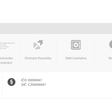
švýcarsko-
Dluhopis Republiky
Státní pokladna
Mo
polupráce
IČO:
00006947
DIČ:
CZ00006947