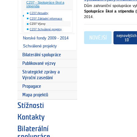
CZ07 - Spolupráce škol a
Dům zahraniční spolupráce vyh
stipendia
Spolupráce škol a stipendia 
CZ07 Aktuality
2014.
CZ07 Základní informace
CZ07 Výzvy
CZ07 Schválené projekty
nejnovějších
NOVĚJŠÍ
Norské fondy 2009 - 2014
10
Schválené projekty
Bilaterální spolupráce
Publikované výzvy
Strategické zprávy a
Výroční zasedání
Propagace
Mapa projektů
Stížnosti
Kontakty
Bilaterální
spolupráce