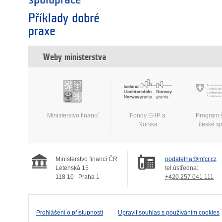
Příklady dobré
praxe
Weby ministerstva
Ministerstvo financí
Fondy EHP a
Program 
Norska
české s
Ministerstvo financí ČR
podatelna@mfcr.cz
Letenská 15
tel.ústředna:
118 10
Praha 1
+420 257 041 111
Prohlášení o přístupnosti
Upravit souhlas s používáním cookies