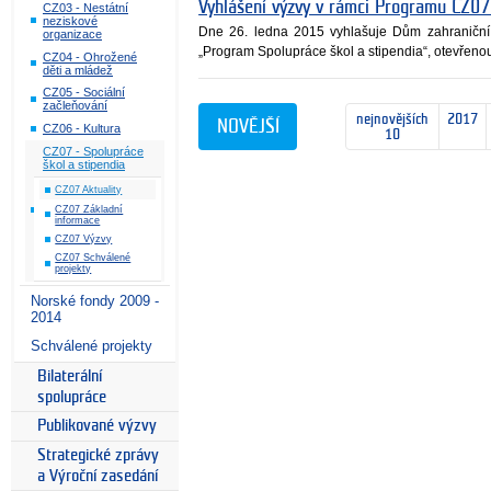
Vyhlášení výzvy v rámci Programu CZ07 
CZ03 - Nestátní
neziskové
Dne 26. ledna 2015 vyhlašuje Dům zahraniční
organizace
„Program Spolupráce škol a stipendia“, otevřenou
CZ04 - Ohrožené
děti a mládež
CZ05 - Sociální
začleňování
nejnovějších
2017
NOVĚJŠÍ
CZ06 - Kultura
10
CZ07 - Spolupráce
škol a stipendia
CZ07 Aktuality
CZ07 Základní
informace
CZ07 Výzvy
CZ07 Schválené
projekty
Norské fondy 2009 -
2014
Schválené projekty
Bilaterální
spolupráce
Publikované výzvy
Strategické zprávy
a Výroční zasedání