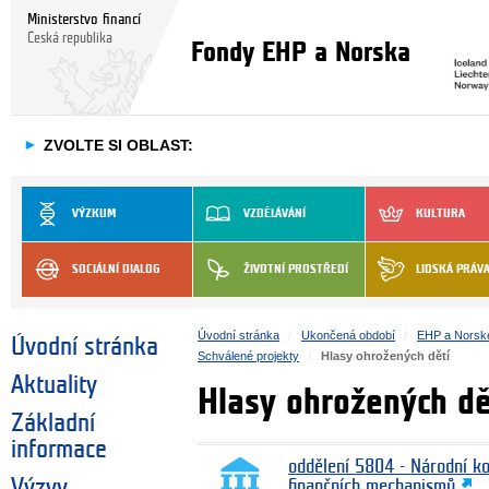
Ministerstvo financí
Česká republika
Fondy EHP a Norska
►
ZVOLTE SI OBLAST:
VÝZKUM
VZDĚLÁVÁNÍ
KULTURA
SOCIÁLNÍ DIALOG
ŽIVOTNÍ PROSTŘEDÍ
LIDSKÁ PRÁV
Úvodní stránka
Ukončená období
EHP a Norsk
Úvodní stránka
Schválené projekty
Hlasy ohrožených dětí
Aktuality
Hlasy ohrožených dě
Základní
informace
oddělení 5804 - Národní k
Výzvy
finančních mechanismů