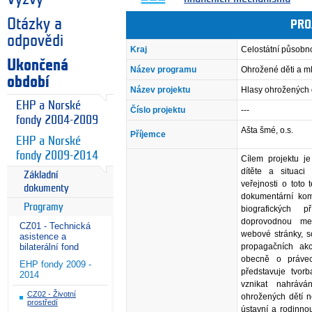
Otázky a
PRO
odpovědi
Kraj
Celostátní působn
Ukončená
Název programu
Ohrožené děti a m
období
Název projektu
Hlasy ohrožených 
EHP a Norské
Číslo projektu
---
fondy 2004-2009
Ašta šmé, o.s.
Příjemce
EHP a Norské
fondy 2009-2014
Cílem projektu je
dítěte a situaci
Základní
veřejnosti o toto 
dokumenty
dokumentární komik
Programy
biografických 
doprovodnou med
CZ01 - Technická
webové stránky, so
asistence a
propagačních akc
bilaterální fond
obecně o právech
EHP fondy 2009 -
představuje tvor
2014
vznikat nahrává
CZ02 - Životní
ohrožených dětí ne
prostředí
ústavní a rodinno