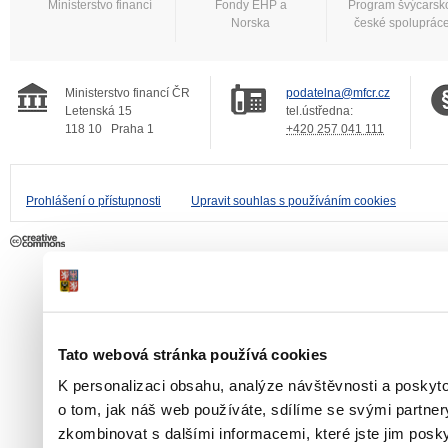
Ministerstvo financí
Fondy EHP a
Program švýcarsk
Norska
české spoluprác
Ministerstvo financí ČR
podatelna@mfcr.cz
Letenská 15
tel.ústředna:
118 10
Praha 1
+420 257 041 111
Prohlášení o přístupnosti
Upravit souhlas s používáním cookies
Tato webová stránka používá cookies
K personalizaci obsahu, analýze návštěvnosti a poskyt
o tom, jak náš web používáte, sdílíme se svými partner
zkombinovat s dalšími informacemi, které jste jim poskyt