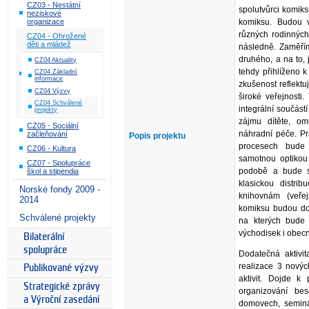
CZ03 - Nestátní
spolutvůrci komik
neziskové
komiksu. Budou v
organizace
různých rodinných 
CZ04 - Ohrožené
děti a mládež
následně. Zaměřím
druhého, a na to, 
CZ04 Aktuality
tehdy přihlíženo k
CZ04 Základní
informace
zkušenost reflektu
CZ04 Výzvy
široké veřejnosti
CZ04 Schválené
integrální součás
projekty
zájmu dítěte, om
CZ05 - Sociální
náhradní péče. Pr
začleňování
Popis projektu
procesech bude 
CZ06 - Kultura
samotnou optikou 
CZ07 - Spolupráce
podobě a bude s
škol a stipendia
klasickou distri
Norské fondy 2009 -
knihovnám (veře
2014
komiksu budou do
Schválené projekty
na kterých bude 
východisek i obecn
Bilaterální
spolupráce
Dodatečná aktivi
realizace 3 nových
Publikované výzvy
aktivit. Dojde k
Strategické zprávy
organizování be
a Výroční zasedání
domovech, seminá