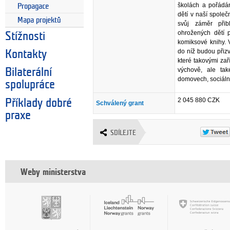
školách a pořádá
Propagace
dětí v naší společn
Mapa projektů
svůj záměr přib
ohrožených dětí p
Stížnosti
komiksové knihy. V
do níž budou přizvá
Kontakty
které takovými zaří
výchově, ale tak
Bilaterální
domovech, sociální
spolupráce
2 045 880 CZK
Příklady dobré
Schválený grant
praxe
SDÍLEJTE
Weby ministerstva