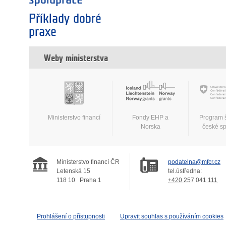
Příklady dobré
praxe
Weby ministerstva
Ministerstvo financí
Fondy EHP a
Program 
Norska
české s
Ministerstvo financí ČR
podatelna@mfcr.cz
Letenská 15
tel.ústředna:
118 10
Praha 1
+420 257 041 111
Prohlášení o přístupnosti
Upravit souhlas s používáním cookies