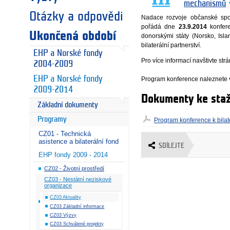
mechanismů
Otázky a odpovědi
Nadace rozvoje občanské spol
pořádá dne
23.9.2014
konfere
Ukončená období
donorskými státy (Norsko, Isl
bilaterální partnerství.
EHP a Norské fondy
Pro více informací navštivte str
2004-2009
EHP a Norské fondy
Program konference naleznete v
2009-2014
Dokumenty ke staž
Základní dokumenty
Programy
Program konference k bilat
CZ01 - Technická
asistence a bilaterální fond
SDÍLEJTE
EHP fondy 2009 - 2014
CZ02 - Životní prostředí
CZ03 - Nestátní neziskové
organizace
CZ03 Aktuality
CZ03 Základní informace
CZ03 Výzvy
CZ03 Schválené projekty