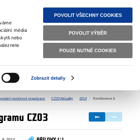
MAPA STRÁNEK
TEXTOVÁ VERZE
ČESKY
ENGLISH
POVOLIT VŠECHNY COOKIES
žíváme
ciální média
POVOLIT VÝBĚR
kytli nebo
naleznete
POUZE NUTNÉ COOKIES
ŘÁDNÁ SPRÁVA
OBČANSKÁ SPOLEČNOST
Zobrazit detaily
VNITŘNÍ VĚCI
BILATERÁLNÍ SPOLUPRÁCE
estátní neziskové organizace
CZ03 Aktuality
2014
Konference k
rogramu CZ03
PŘÍLOHY (
1
)
. 9. 2014