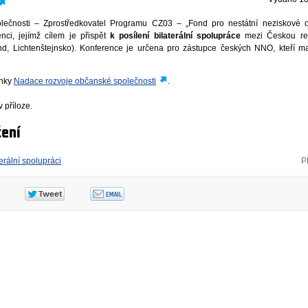
ečnosti – Zprostředkovatel Programu CZ03 – „Fond pro nestátní neziskové o
nci, jejímž cílem je přispět
k posílení bilaterální spolupráce
mezi Českou re
and, Lichtenštejnsko). Konference je určena pro zástupce českých NNO, kteří m
ánky
Nadace rozvoje občanské společnosti
.
 příloze.
ení
erální spolupráci
P