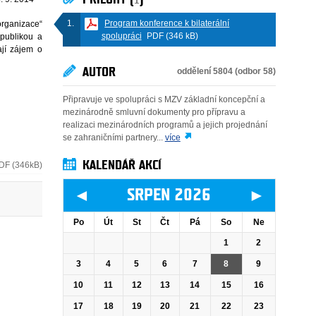
Program konference k bilaterální
rganizace“
spolupráci
PDF (346 kB)
publikou a
ají zájem o
AUTOR
oddělení 5804 (odbor 58)
Připravuje ve spolupráci s MZV základní koncepční a
mezinárodně smluvní dokumenty pro přípravu a
realizaci mezinárodních programů a jejich projednání
se zahraničními partnery...
více
KALENDÁŘ AKCÍ
DF (346kB)
◄
►
SRPEN 2026
Po
Út
St
Čt
Pá
So
Ne
1
2
3
4
5
6
7
8
9
10
11
12
13
14
15
16
17
18
19
20
21
22
23