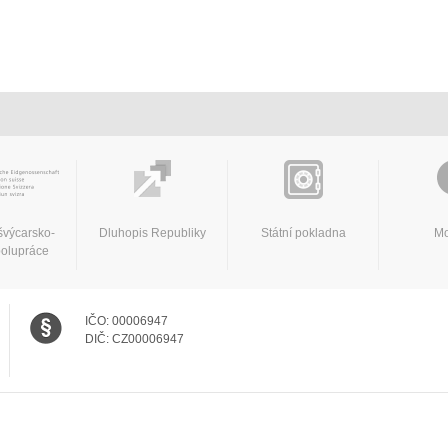
švýcarsko-
Dluhopis Republiky
Státní pokladna
Mo
polupráce
IČO:
00006947
DIČ:
CZ00006947