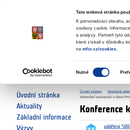
Ministerstvo financí
Česká republika
Tato webová stránka použ
Fondy EHP a No
K personalizaci obsahu, a
soubory cookie. Informace
a analýzy. Partneři tyto ú
►
ZVOLTE SI OBLAST:
které získali v důsledku t
na
mfcr.cz/cookies
.
VÝZKUM
VZDĚLÁVÁNÍ
Výběr
Nutné
Pref
SOCIÁLNÍ DIALOG
ŽIVOTNÍ PROSTŘEDÍ
souhlasu
Úvodní stránka
Ukončená obdo
Úvodní stránka
bilaterální spolupráci v rámci P
Aktuality
Konference k
Základní informace
oddělení 580
Výzvy