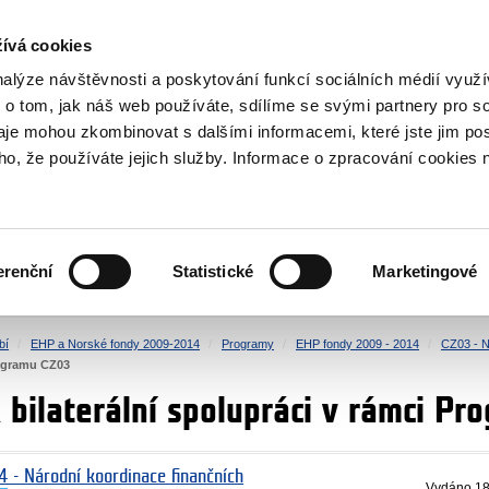
NOVINKY RSS
ívá cookies
rska
nalýze návštěvnosti a poskytování funkcí sociálních médií vyu
 o tom, jak náš web používáte, sdílíme se svými partnery pro so
daje mohou zkombinovat s dalšími informacemi, které jste jim pos
oho, že používáte jejich služby. Informace o zpracování cookies 
KULTURA
ZDRAVÍ
erenční
Statistické
Marketingové
LIDSKÁ PRÁVA
SPRAVEDLNOST
bí
EHP a Norské fondy 2009-2014
Programy
EHP fondy 2009 - 2014
CZ03 - N
rogramu CZ03
 bilaterální spolupráci v rámci P
4 - Národní koordinace finančních
Vydáno
18