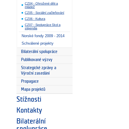
CZ04 - Ohrožené děti a
mládež
CZ05 - Sociální začleňování
CZ06 - Kultura
CZ07 - Spolupráce škol a
stipendia
Norské fondy 2009 - 2014
Schválené projekty
Bilaterální spolupráce
Publikované výzvy
Strategické zprávy a
Výroční zasedání
Propagace
Mapa projektů
Stížnosti
Kontakty
Bilaterální
spolupráce