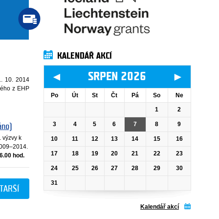
KALENDÁŘ AKCÍ
◄
►
SRPEN 2026
1. 10. 2014
aného z EHP
Po
Út
St
Čt
Pá
So
Ne
1
2
3
4
5
6
7
8
9
áno)
 výzvy k
10
11
12
13
14
15
16
2009–2014.
17
18
19
20
21
22
23
16.00 hod.
24
25
26
27
28
29
30
31
TARŠÍ
Kalendář akcí