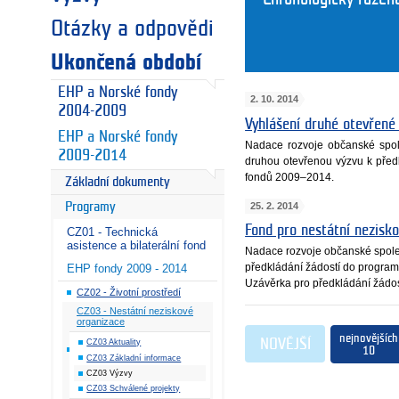
Otázky a odpovědi
Ukončená období
EHP a Norské fondy
2. 10. 2014
2004-2009
Vyhlášení druhé otevřené
EHP a Norské fondy
Nadace rozvoje občanské spole
2009-2014
druhou otevřenou výzvu k před
fondů 2009–2014.
Základní dokumenty
25. 2. 2014
Programy
Fond pro nestátní nezisko
CZ01 - Technická
asistence a bilaterální fond
Nadace rozvoje občanské společ
předkládání žádostí do progra
EHP fondy 2009 - 2014
Uzávěrka pro předkládání žádost
CZ02 - Životní prostředí
CZ03 - Nestátní neziskové
organizace
nejnovějších
NOVĚJŠÍ
CZ03 Aktuality
10
CZ03 Základní informace
CZ03 Výzvy
CZ03 Schválené projekty