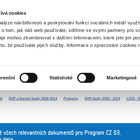
NOVINKY RSS
ívá cookies
rska
nalýze návštěvnosti a poskytování funkcí sociálních médií vyu
 o tom, jak náš web používáte, sdílíme se svými partnery pro so
daje mohou zkombinovat s dalšími informacemi, které jste jim pos
oho, že používáte jejich služby. Informace o zpracování cookies 
KULTURA
ZDRAVÍ
erenční
Statistické
Marketingové
LIDSKÁ PRÁVA
SPRAVEDLNOST
bí
EHP a Norské fondy 2009-2014
Programy
EHP fondy 2009 - 2014
CZ03 - N
ně všech relevantních dokumentů pro Program CZ 03.
á data.