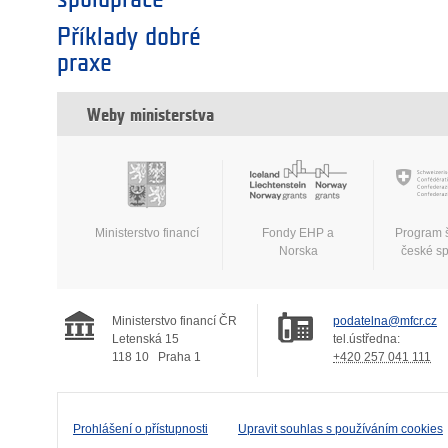
Příklady dobré
praxe
Weby ministerstva
Ministerstvo financí
Fondy EHP a
Program 
Norska
české s
Ministerstvo financí ČR
podatelna@mfcr.cz
Letenská 15
tel.ústředna:
118 10
Praha 1
+420 257 041 111
Prohlášení o přístupnosti
Upravit souhlas s používáním cookies