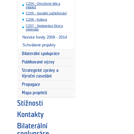
CZ04 - Ohrožené děti a
mládež
CZ05 - Sociální začleňování
CZ06 - Kultura
CZ07 - Spolupráce škol a
stipendia
Norské fondy 2009 - 2014
Schválené projekty
Bilaterální spolupráce
Publikované výzvy
Strategické zprávy a
Výroční zasedání
Propagace
Mapa projektů
Stížnosti
Kontakty
Bilaterální
spolupráce