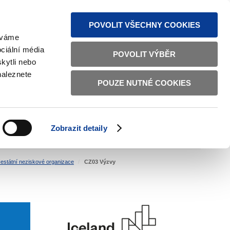
MAPA STRÁNEK
TEXTOVÁ VERZE
ČESKY
ENGLISH
POVOLIT VŠECHNY COOKIES
žíváme
ciální média
POVOLIT VÝBĚR
kytli nebo
naleznete
POUZE NUTNÉ COOKIES
ŘÁDNÁ SPRÁVA
OBČANSKÁ SPOLEČNOST
Zobrazit detaily
VNITŘNÍ VĚCI
BILATERÁLNÍ SPOLUPRÁCE
estátní neziskové organizace
CZ03 Výzvy