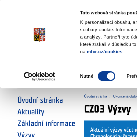
Ministerstvo financí
Česká republika
Tato webová stránka použ
Fondy EHP a No
K personalizaci obsahu, a
soubory cookie. Informace
a analýzy. Partneři tyto ú
►
ZVOLTE SI OBLAST:
které získali v důsledku t
na
mfcr.cz/cookies
.
VÝZKUM
VZDĚLÁVÁNÍ
Výběr
Nutné
Pref
SOCIÁLNÍ DIALOG
ŽIVOTNÍ PROSTŘEDÍ
souhlasu
Úvodní stránka
Ukončená obdo
Úvodní stránka
CZ03 Výzvy
Aktuality
Základní informace
Aktuální výzvy včet
Výzvy
Chronologicky řazen