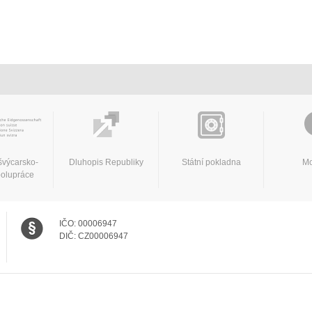
švýcarsko-
Dluhopis Republiky
Státní pokladna
Mo
polupráce
IČO:
00006947
DIČ:
CZ00006947