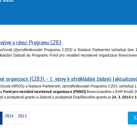
 výzvy v rámci Programu CZ03
čnosti (Zprostředkovatel Programu CZ03) a Nadace Partnerství vyhlašují dne 
kládání žádostí do Programu Fond pro nestátní neziskové organizace financov
vé organizace (CZ03) – 1. výzvy k předkládání žádostí (aktualizov
nosti (NROS) a Nadace Partnerství, zprostředkovatel Programu CZ03, vyhlašují 1.
mu
Fond pro nestátní neziskové organizace (FNNO)
financovaného z EHP fondů 
í o poskytnutí grantu a žádostí o poskytnutí Doplňkového grantu je
24. 3. 2014 v 
2014
2013
S