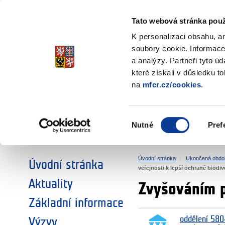
Ministerstvo financí
Česká republika
Tato webová stránka použ
Fondy EHP a No
K personalizaci obsahu, a
soubory cookie. Informace
a analýzy. Partneři tyto ú
►
ZVOLTE SI OBLAST:
které získali v důsledku t
na
mfcr.cz/cookies
.
VÝZKUM
VZDĚLÁVÁNÍ
Výběr
Nutné
Pref
SOCIÁLNÍ DIALOG
ŽIVOTNÍ PROSTŘEDÍ
souhlasu
Úvodní stránka
Ukončená obdo
Úvodní stránka
veřejnosti k lepší ochraně biodiv
Aktuality
Zvyšováním p
Základní informace
oddělení 580
Výzvy