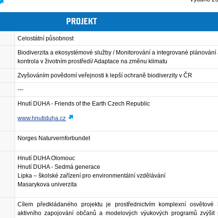
PROJEKT
Celostátní působnost
Biodiverzita a ekosystémové služby / Monitorování a integrované plánování
kontrola v životním prostředí/ Adaptace na změnu klimatu
Zvyšováním povědomí veřejnosti k lepší ochraně biodiverzity v ČR
---
Hnutí DUHA - Friends of the Earth Czech Republic
www.hnutiduha.cz
Norges Naturvernforbundet
Hnutí DUHA Olomouc
Hnutí DUHA - Sedmá generace
Lipka – školské zařízení pro environmentální vzdělávání
Masarykova univerzita
Cílem předkládaného projektu je prostřednictvím komplexní osvětové
aktivního zapojování občanů a modelových výukových programů zvýšit