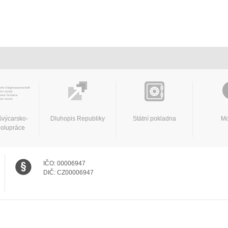
švýcarsko-
Dluhopis Republiky
Státní pokladna
Mo
polupráce
IČO:
00006947
DIČ:
CZ00006947