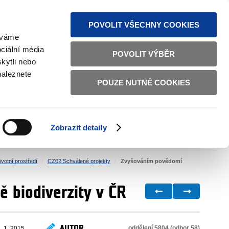
MAPA STRÁNEK
TEXTOVÁ VERZE
ČESKY
ENGLISH
POVOLIT VŠECHNY COOKIES
žíváme
ciální média
POVOLIT VÝBĚR
kytli nebo
naleznete
POUZE NUTNÉ COOKIES
ŘÁDNÁ SPRÁVA
OBČANSKÁ SPOLEČNOST
Zobrazit detaily
VNITŘNÍ VĚCI
BILATERÁLNÍ SPOLUPRÁCE
votní prostředí
CZ02 Schválené projekty
Zvyšováním povědomí
ě biodiverzity v ČR
AUTOR
oddělení 5804 (odbor 58)
. 1. 2015