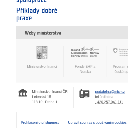
Příklady dobré
praxe
Weby ministerstva
Ministerstvo financí
Fondy EHP a
Program 
Norska
české s
Ministerstvo financí ČR
podatelna@mfcr.cz
Letenská 15
tel.ústředna:
118 10
Praha 1
+420 257 041 111
Prohlášení o přístupnosti
Upravit souhlas s používáním cookies