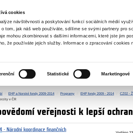
NOVINKY RSS
ívá cookies
rska
nalýze návštěvnosti a poskytování funkcí sociálních médií vyu
 o tom, jak náš web používáte, sdílíme se svými partnery pro so
daje mohou zkombinovat s dalšími informacemi, které jste jim pos
oho, že používáte jejich služby. Informace o zpracování cookies 
KULTURA
ZDRAVÍ
erenční
Statistické
Marketingové
LIDSKÁ PRÁVA
SPRAVEDLNOST
bí
EHP a Norské fondy 2009-2014
Programy
EHP fondy 2009 - 2014
CZ02 - Ži
erzity v ČR
ovědomí veřejnosti k lepší ochran
4 - Národní koordinace finančních
Vydáno
23