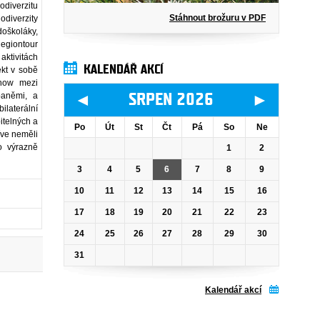
odiverzitu
Stáhnout brožuru v PDF
odiverzity
doškoláky,
Regiontour
aktivitách
KALENDÁŘ AKCÍ
ekt v sobě
-how mezi
◄
►
paněmi, a
SRPEN 2026
laterální
itelných a
Po
Út
St
Čt
Pá
So
Ne
říve neměli
o výrazně
1
2
3
4
5
6
7
8
9
10
11
12
13
14
15
16
17
18
19
20
21
22
23
24
25
26
27
28
29
30
31
Kalendář akcí