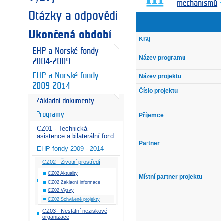
mechanismů
Otázky a odpovědi
Ukončená období
Kraj
EHP a Norské fondy
Název programu
2004-2009
EHP a Norské fondy
Název projektu
2009-2014
Číslo projektu
Základní dokumenty
Programy
Příjemce
CZ01 - Technická
asistence a bilaterální fond
Partner
EHP fondy 2009 - 2014
CZ02 - Životní prostředí
CZ02 Aktuality
Místní partner projektu
CZ02 Základní informace
CZ02 Výzvy
CZ02 Schválené projekty
CZ03 - Nestátní neziskové
organizace