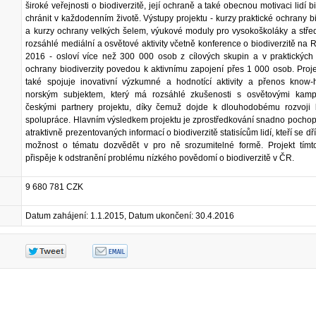
široké veřejnosti o biodiverzitě, její ochraně a také obecnou motivaci lidí bi
chránit v každodenním životě. Výstupy projektu - kurzy praktické ochrany bi
a kurzy ochrany velkých šelem, výukové moduly pro vysokoškoláky a stře
rozsáhlé mediální a osvětové aktivity včetně konference o biodiverzitě na 
2016 - osloví více než 300 000 osob z cílových skupin a v praktických 
ochrany biodiverzity povedou k aktivnímu zapojení přes 1 000 osob. Proj
také spojuje inovativní výzkumné a hodnotící aktivity a přenos know
norským subjektem, který má rozsáhlé zkušenosti s osvětovými kam
českými partnery projektu, díky čemuž dojde k dlouhodobému rozvoji bi
spolupráce. Hlavním výsledkem projektu je zprostředkování snadno pochop
atraktivně prezentovaných informací o biodiverzitě statisícům lidí, kteří se d
možnost o tématu dozvědět v pro ně srozumitelné formě. Projekt tímt
přispěje k odstranění problému nízkého povědomí o biodiverzitě v ČR.
9 680 781 CZK
Datum zahájení: 1.1.2015, Datum ukončení: 30.4.2016