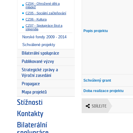
CZ04 - Ohrožené děti a
mládež
CZ05 - Sociální začleňování
CZ06 - Kultura
CZ07 - Spolupráce škol a
stipendia
Popis projektu
Norské fondy 2009 - 2014
Schválené projekty
Bilaterální spolupráce
Publikované výzvy
Strategické zprávy a
Výroční zasedání
Schválený grant
Propagace
Doba realizace projektu
Mapa projektů
Stížnosti
SDÍLEJTE
Kontakty
Bilaterální
spolupráce