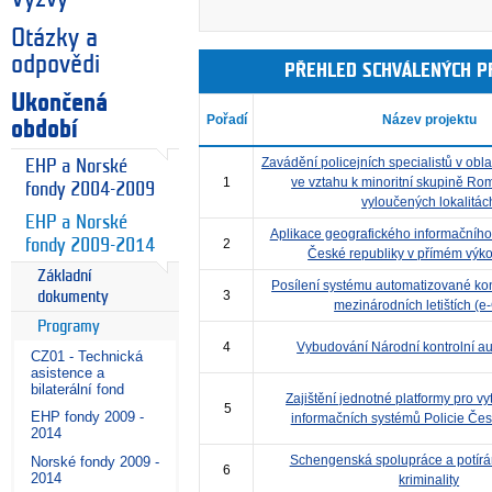
Otázky a
odpovědi
PŘEHLED SCHVÁLENÝCH P
Ukončená
Pořadí
Název projektu
období
Zavádění policejních specialistů v obla
EHP a Norské
1
ve vztahu k minoritní skupině Ro
fondy 2004-2009
vyloučených lokalitác
EHP a Norské
Aplikace geografického informačního
fondy 2009-2014
2
České republiky v přímém výk
Základní
Posílení systému automatizované ko
3
dokumenty
mezinárodních letištích (e
Programy
4
Vybudování Národní kontrolní au
CZ01 - Technická
asistence a
bilaterální fond
Zajištění jednotné platformy pro vy
5
EHP fondy 2009 -
informačních systémů Policie Čes
2014
Schengenská spolupráce a potírán
Norské fondy 2009 -
6
2014
kriminality