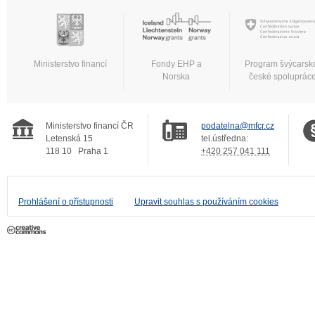
Ministerstvo financí
Fondy EHP a
Program švýcarsk
Norska
české spoluprác
Ministerstvo financí ČR
podatelna@mfcr.cz
Letenská 15
tel.ústředna:
118 10
Praha 1
+420 257 041 111
Prohlášení o přístupnosti
Upravit souhlas s používáním cookies