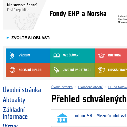
Ministerstvo financí
Česká republika
Fondy EHP a Norska
►
ZVOLTE SI OBLAST:
VÝZKUM
VZDĚLÁVÁNÍ
KULTURA
SOCIÁLNÍ DIALOG
ŽIVOTNÍ PROSTŘEDÍ
LIDSKÁ PRÁV
Úvodní stránka
Ukončená období
EHP a Norsk
Úvodní stránka
Přehled schválených
Aktuality
Základní
informace
odbor 58 - Mezinárodní vzt
Výzvy