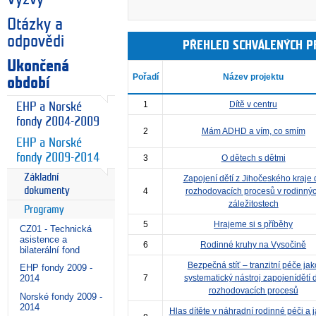
Otázky a
odpovědi
PŘEHLED SCHVÁLENÝCH P
Ukončená
Pořadí
Název projektu
období
1
Dítě v centru
EHP a Norské
fondy 2004-2009
2
Mám ADHD a vím, co smím
EHP a Norské
fondy 2009-2014
3
O dětech s dětmi
Základní
Zapojení dětí z Jihočeského kraje 
dokumenty
4
rozhodovacích procesů v rodinný
záležitostech
Programy
5
Hrajeme si s příběhy
CZ01 - Technická
asistence a
6
Rodinné kruhy na Vysočině
bilaterální fond
Bezpečná stíť – tranzitní péče jak
EHP fondy 2009 -
7
systematický nástroj zapojenídětí 
2014
rozhodovacích procesů
Norské fondy 2009 -
2014
Hlas dítěte v náhradní rodinné péči a 