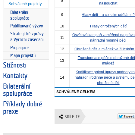
8
naslouchat
Schválené projekty
Bilaterální
9
Hlasy dětí – a co s tím uděláme?
spolupráce
Publikované výzvy
10
Hlasy ohrožených dětí
Strategické zprávy
Osvětová kampaň zaměřená na práva 
11
a Výroční zasedání
náhradní rodinné péči
Propagace
12
Ohrožené děti a mládež ve Zlínském 
Mapa projektů
Transformace péče o ohrožené dět
13
mládež
Stížnosti
Kodifikace právní úpravy podpory ro
Kontakty
14
náhradní rodinné péče a systému pé
ohrožené děti
Bilaterální
SCHVÁLENÉ CELKEM
spolupráce
Příklady dobré
praxe
SDÍLEJTE