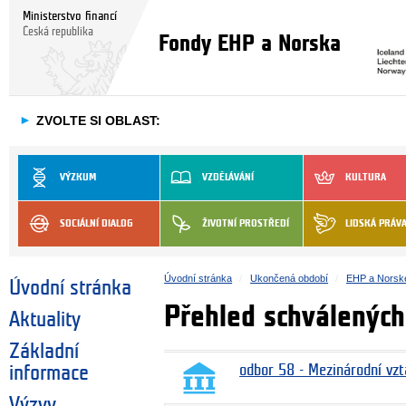
Ministerstvo financí
Česká republika
Fondy EHP a Norska
►
ZVOLTE SI OBLAST:
VÝZKUM
VZDĚLÁVÁNÍ
KULTURA
SOCIÁLNÍ DIALOG
ŽIVOTNÍ PROSTŘEDÍ
LIDSKÁ PRÁV
Úvodní stránka
Ukončená období
EHP a Norsk
Úvodní stránka
Přehled schválených
Aktuality
Základní
informace
odbor 58 - Mezinárodní vzt
Výzvy