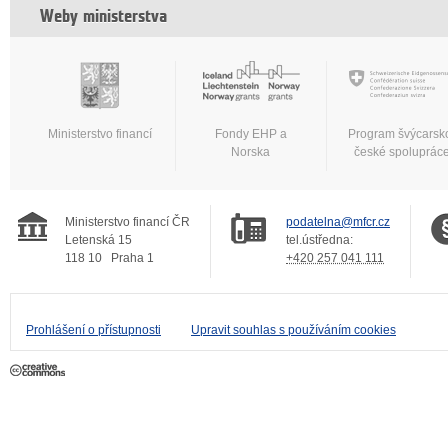
Weby ministerstva
Ministerstvo financí
Fondy EHP a
Program švýcarsk
Norska
české spoluprác
Ministerstvo financí ČR
podatelna@mfcr.cz
Letenská 15
tel.ústředna:
118 10
Praha 1
+420 257 041 111
Prohlášení o přístupnosti
Upravit souhlas s používáním cookies