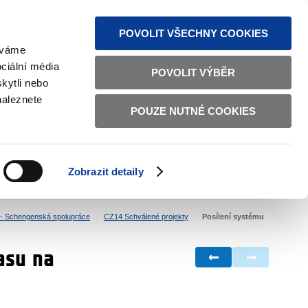
MAPA STRÁNEK
TEXTOVÁ VERZE
ČESKY
ENGLISH
POVOLIT VŠECHNY COOKIES
žíváme
ciální média
POVOLIT VÝBĚR
kytli nebo
naleznete
POUZE NUTNÉ COOKIES
ŘÁDNÁ SPRÁVA
OBČANSKÁ SPOLEČNOST
Zobrazit detaily
VNITŘNÍ VĚCI
BILATERÁLNÍ SPOLUPRÁCE
- Schengenská spolupráce
CZ14 Schválené projekty
Posílení systému
asu na