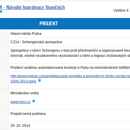
4 - Národní koordinace finančních
Vydáno
4.
PROJEKT
Hlavní město Praha
CZ14 - Schengenská spolupráce
Spolupráce v rámci Schengenu v boji proti přeshraniční a organizované tre
činnosti, včetně nezákonného obchodování s lidmi a migraci zločineckých s
Posílení systému automatizované kontroly e-Pasu na mezinárodních letištíc
http://www.policie.cz/clanek/kancelar-projektu-a-evropskych-fondu-norske-f
2009-2014.aspx
Ministerstvo vnitra
www.mvcr.cz
Projekt nemá partnera.
29. 10. 2014