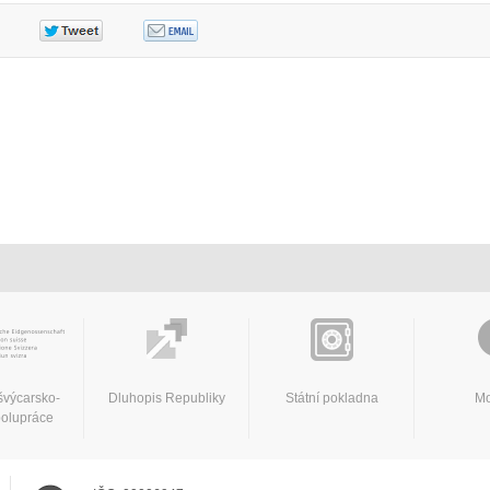
švýcarsko-
Dluhopis Republiky
Státní pokladna
Mo
polupráce