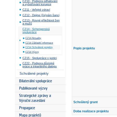
CZ10 - Podpora odhalování
a vyšetřování korupce
CZ11 - Veřejné zdraví
CZ12 - Dejme (že)nám šanci
CZ13 - Rovné příležitosti žen
a mužů
CZ14 - Schengenská
spolupráce
CZ14 Aktuality
CZ14 Základní informace
CZ14 Schválené projekty
Popis projektu
CZ14 Výzvy
CZ15 - Spolupráce v justici
CZ22 - Podpora důstojné
práce a tripartitního dialogu
Schválené projekty
Bilaterální spolupráce
Publikované výzvy
Strategické zprávy a
Výroční zasedání
Schválený grant
Propagace
Doba realizace projektu
Mapa projektů