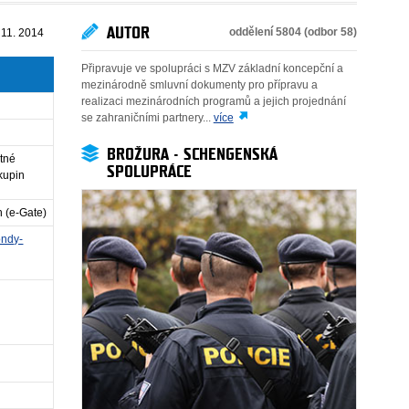
AUTOR
oddělení 5804 (odbor 58)
 11. 2014
Připravuje ve spolupráci s MZV základní koncepční a
mezinárodně smluvní dokumenty pro přípravu a
realizaci mezinárodních programů a jejich projednání
se zahraničními partnery...
více
BROŽURA - SCHENGENSKÁ
stné
SPOLUPRÁCE
kupin
h (e-Gate)
ondy-