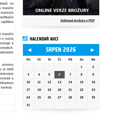
okladů na
u hraniční
hranicích
erifikační
Stáhnout brožuru v PDF
zajištěna
 hraniční
KALENDÁŘ AKCÍ
e o rozvoj
nologií k
echodech.
◄
►
SRPEN 2026
 výhodách
Po
Út
St
Čt
Pá
So
Ne
o procesu
1
2
u je další
tránkovými
3
4
5
6
7
8
9
tronické a
10
11
12
13
14
15
16
důkladnou
 kontroly.
17
18
19
20
21
22
23
24
25
26
27
28
29
30
31