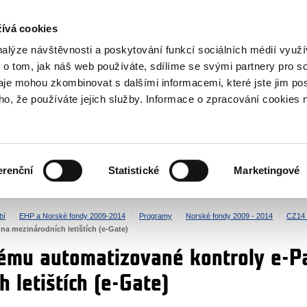
NOVINKY RSS
ívá cookies
rska
nalýze návštěvnosti a poskytování funkcí sociálních médií vyu
 o tom, jak náš web používáte, sdílíme se svými partnery pro so
daje mohou zkombinovat s dalšími informacemi, které jste jim pos
oho, že používáte jejich služby. Informace o zpracování cookies 
KULTURA
ZDRAVÍ
erenční
Statistické
Marketingové
LIDSKÁ PRÁVA
SPRAVEDLNOST
bí
EHP a Norské fondy 2009-2014
Programy
Norské fondy 2009 - 2014
CZ14 
na mezinárodních letištích (e-Gate)
tému automatizované kontroly e-P
 letištích (e-Gate)