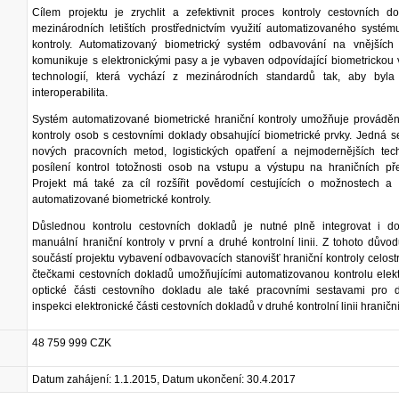
Cílem projektu je zrychlit a zefektivnit proces kontroly cestovních d
mezinárodních letištích prostřednictvím využití automatizovaného systém
kontroly. Automatizovaný biometrický systém odbavování na vnějších 
komunikuje s elektronickými pasy a je vybaven odpovídající biometrickou v
technologií, která vychází z mezinárodních standardů tak, aby byla 
interoperabilita.
Systém automatizované biometrické hraniční kontroly umožňuje provádění
kontroly osob s cestovními doklady obsahující biometrické prvky. Jedná s
nových pracovních metod, logistických opatření a nejmodernějších tech
posílení kontrol totožnosti osob na vstupu a výstupu na hraničních př
Projekt má také za cíl rozšířit povědomí cestujících o možnostech a
automatizované biometrické kontroly.
Důslednou kontrolu cestovních dokladů je nutné plně integrovat i d
manuální hraniční kontroly v první a druhé kontrolní linii. Z tohoto důvod
součástí projektu vybavení odbavovacích stanovišť hraniční kontroly celos
čtečkami cestovních dokladů umožňujícími automatizovanou kontrolu elek
optické části cestovního dokladu ale také pracovními sestavami pro 
inspekci elektronické části cestovních dokladů v druhé kontrolní linii hraniční
48 759 999 CZK
Datum zahájení: 1.1.2015, Datum ukončení: 30.4.2017