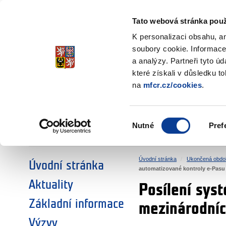
Ministerstvo financí
Česká republika
Tato webová stránka použ
Fondy EHP a No
K personalizaci obsahu, a
soubory cookie. Informace
a analýzy. Partneři tyto ú
►
ZVOLTE SI OBLAST:
které získali v důsledku t
na
mfcr.cz/cookies
.
VÝZKUM
VZDĚLÁVÁNÍ
Výběr
Nutné
Pref
SOCIÁLNÍ DIALOG
ŽIVOTNÍ PROSTŘEDÍ
souhlasu
Úvodní stránka
Ukončená obdo
Úvodní stránka
automatizované kontroly e-Pasu 
Aktuality
Posílení sys
Základní informace
mezinárodních
Výzvy