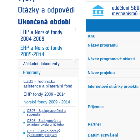
oddělení 580
Otázky a odpovědi
mechanismů
Ukončená období
EHP a Norské fondy
Kraj
2004-2009
Název programu
EHP a Norské fondy
2009-2014
Název programové oblasti
Základní dokumenty
Programy
Název projektu
CZ01 - Technická
asistence a bilaterální fond
Internetové stránky projektu
EHP fondy 2009 - 2014
Norské fondy 2009 - 2014
Příjemce
CZ07 - Spolupráce škol a
stipendia
CZ08 - Zachycování a
Partner
ukládání oxidu uhličitého
CZ09 - Česko-norský
výzkumný program
Datum schválení