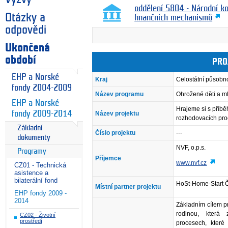
oddělení 5804 - Národní k
Otázky a
finančních mechanismů
odpovědi
Ukončená
období
PRO
EHP a Norské
Kraj
Celostátní působn
fondy 2004-2009
Název programu
Ohrožené děti a m
EHP a Norské
Hrajeme si s příbě
fondy 2009-2014
Název projektu
rozhodovacích pr
Základní
Číslo projektu
---
dokumenty
NVF, o.p.s.
Programy
Příjemce
www.nvf.cz
CZ01 - Technická
asistence a
bilaterální fond
HoSt-Home-Start Č
Místní partner projektu
EHP fondy 2009 -
2014
Základním cílem pro
rodinou, která z
CZ02 - Životní
prostředí
procesech, které