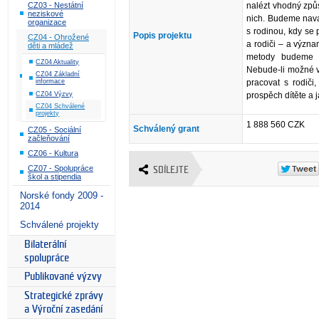
CZ03 - Nestátní
nalézt vhodný způs
neziskové
nich. Budeme navaz
organizace
s rodinou, kdy se
Popis projektu
CZ04 - Ohrožené
a rodiči – a význ
děti a mládež
metody budeme p
CZ04 Aktuality
Nebude-li možné v
CZ04 Základní
informace
pracovat s rodiči
CZ04 Výzvy
prospěch dítěte a 
CZ04 Schválené
projekty
1 888 560 CZK
Schválený grant
CZ05 - Sociální
začleňování
CZ06 - Kultura
CZ07 - Spolupráce
SDÍLEJTE
škol a stipendia
Norské fondy 2009 -
2014
Schválené projekty
Bilaterální
spolupráce
Publikované výzvy
Strategické zprávy
a Výroční zasedání