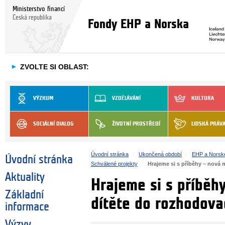
Ministerstvo financí
Česká republika
Fondy EHP a Norska
►
ZVOLTE SI OBLAST:
VÝZKUM
VZDĚLÁVÁNÍ
KULTURA
SOCIÁLNÍ DIALOG
ŽIVOTNÍ PROSTŘEDÍ
LIDSKÁ PRÁV
Úvodní stránka
Ukončená období
EHP a Norsk
Úvodní stránka
Schválené projekty
Hrajeme si s příběhy – nová
Aktuality
Hrajeme si s příběh
Základní
dítěte do rozhodova
informace
Výzvy