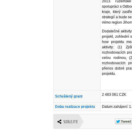
2013. Tuzemské
spolupráci s Odbo
kraje, který zastř
strategií a bude se
mimo region Jihom
Dodatečné aktivit
projekt, zohlední 
how projektu mez
aktivity: (1) Z
rozhodovacích pro
celou rodinou, (
rozhodovacích pr
přenos dobré praxe
projektu.
2 483 061 CZK
Schválený grant
Doba realizace projektu
Datum zahájení: 1
SDÍLEJTE