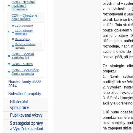
CZ03 - Nestátní
bílých míst v sys
neziskové
v souvislosti s
organizace
rozhodování o jej
CZ04 - Ohrožené
děti a mládež
aktivit, které se t
k dítěti. Tato skut
CZ04 Aktuality
pouze objektem v
CZ04 Základní
informace
ani jeho zájmy. 
CZ04 Výzvy
dítěte, jeho potř
CZ04 Schválené
rozhoduje, např. 
projekty
svěření dítěte do
CZ05 - Sociální
ústavní péči, při j
začleňování
CZ06 - Kultura
Ze strategie eli
CZ07 - Spolupráce
projektu:
škol a stipendia
1. Návrh systém
Norské fondy 2009 -
podílejících se řeš
2014
2. Vytvoření syst
jeho pilotní vyzko
Schválené projekty
3. Šíření získanýc
Bilaterální
aktéry a udržiteln
spolupráce
Cílů bude dosaženo
Publikované výzvy
projektu zaměřený
mezi subjekty podí
Strategické zprávy
na zapojení dítěte
a Výroční zasedání