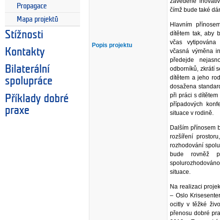
zavedené inovativ
Propagace
čímž bude také dán
Mapa projektů
Hlavním přínosem
Stížnosti
dítětem tak, aby 
včas vytipována
Popis projektu
Kontakty
včasná výměna in
předejde nejasn
Bilaterální
odborníků, zkrátí s
dítětem a jeho ro
spolupráce
dosažena standardi
při práci s dítětem
Příklady dobré
případových konf
praxe
situace v rodině.
Dalším přínosem b
rozšíření prostor
rozhodování spolu 
bude rovněž p
spolurozhodováno 
situace.
Na realizaci proje
– Oslo Krisesenter
ocitly v těžké ži
přenosu dobré prax