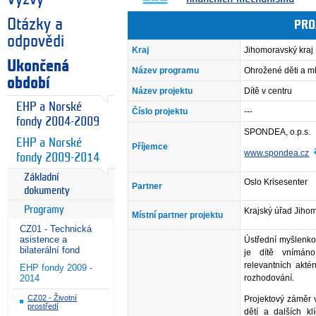
Otázky a
PRO
odpovědi
Kraj
Jihomoravský kraj
Ukončená
Název programu
Ohrožené děti a m
období
Název projektu
Dítě v centru
EHP a Norské
Číslo projektu
---
fondy 2004-2009
SPONDEA, o.p.s.
EHP a Norské
Příjemce
www.spondea.cz
fondy 2009-2014
Základní
Oslo Krisesenter
Partner
dokumenty
Programy
Krajský úřad Jiho
Místní partner projektu
CZ01 - Technická
asistence a
Ústřední myšlenko
bilaterální fond
je dítě vnímáno
relevantních akté
EHP fondy 2009 -
rozhodování.
2014
CZ02 - Životní
Projektový záměr 
prostředí
dětí a dalších k