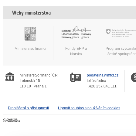
Weby ministerstva
Ministerstvo financí
Fondy EHP a
Program švýcarsk
Norska
české spoluprác
Ministerstvo financí ČR
podatelna@mfcr.cz
Letenská 15
tel.ústředna:
118 10
Praha 1
+420 257 041 111
Prohlášení o přístupnosti
Upravit souhlas s používáním cookies