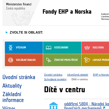
Ministerstvo financí
Česká republika
Fondy EHP a Norska
►
ZVOLTE SI OBLAST:
VÝZKUM
VZDĚLÁVÁNÍ
KULTURA
SOCIÁLNÍ DIALOG
ŽIVOTNÍ PROSTŘEDÍ
LIDSKÁ PRÁV
Úvodní stránka
Ukončená období
EHP a Norsk
Úvodní stránka
Schválené projekty
Dítě v centru
Aktuality
Dítě v centru
Základní
informace
oddělení 5804 - Národní k
Výzvy
finančních mechanismů