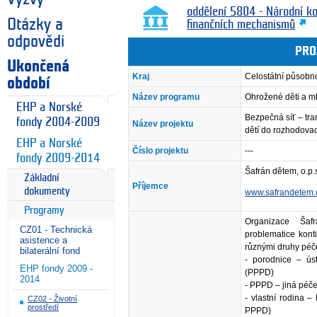
oddělení 5804 - Národní k
Otázky a
finančních mechanismů
odpovědi
PRO
Ukončená
Kraj
Celostátní působn
období
Název programu
Ohrožené děti a m
EHP a Norské
Bezpečná síť – tra
fondy 2004-2009
Název projektu
dětí do rozhodova
EHP a Norské
Číslo projektu
---
fondy 2009-2014
Šafrán dětem, o.p.
Základní
Příjemce
dokumenty
www.safrandetem.
Programy
Organizace Šaf
CZ01 - Technická
problematice kont
asistence a
různými druhy péč
bilaterální fond
- porodnice – ú
EHP fondy 2009 -
(PPPD)
2014
- PPPD – jiná péče
- vlastní rodina –
CZ02 - Životní
prostředí
PPPD)