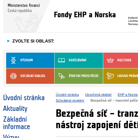
Ministerstvo financí
Česká republika
Fondy EHP a Norska
►
ZVOLTE SI OBLAST:
VÝZKUM
VZDĚLÁVÁNÍ
KULTURA
SOCIÁLNÍ DIALOG
ŽIVOTNÍ PROSTŘEDÍ
LIDSKÁ PRÁV
Úvodní stránka
Ukončená období
EHP a Norsk
Úvodní stránka
Schválené projekty
Bezpečná síť – tranzitní péč
Aktuality
Bezpečná síť – tranz
Základní
nástroj zapojení dě
informace
Výzvy