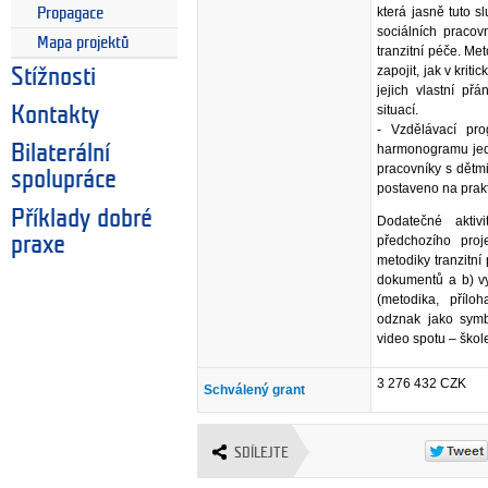
která jasně tuto 
Propagace
sociálních pracov
Mapa projektů
tranzitní péče. Met
zapojit, jak v krit
Stížnosti
jejich vlastní př
situací.
Kontakty
- Vzdělávací pro
harmonogramu jedn
Bilaterální
pracovníky s dětm
spolupráce
postaveno na prak
Příklady dobré
Dodatečné aktiv
praxe
předchozího proj
metodiky tranzitní
dokumentů a b) vy
(metodika, příl
odznak jako symbo
video spotu – škole
3 276 432 CZK
Schválený grant
SDÍLEJTE