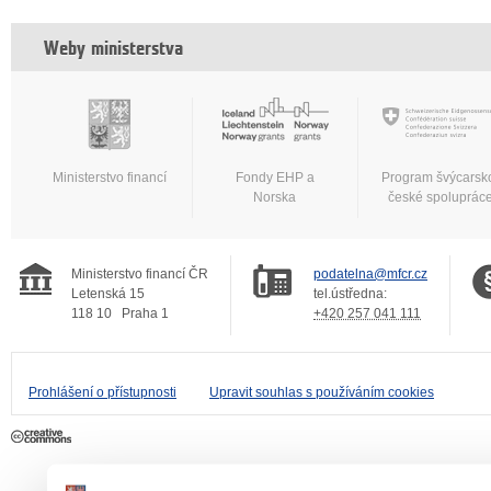
Weby ministerstva
Ministerstvo financí
Fondy EHP a
Program švýcarsk
Norska
české spoluprác
Ministerstvo financí ČR
podatelna@mfcr.cz
Letenská 15
tel.ústředna:
118 10
Praha 1
+420 257 041 111
Prohlášení o přístupnosti
Upravit souhlas s používáním cookies