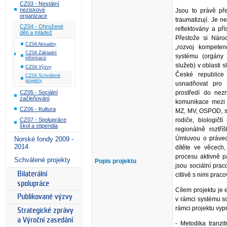
CZ03 - Nestátní
neziskové
Jsou to právě pře
organizace
traumatizují. Je n
CZ04 - Ohrožené
reflektovány a přís
děti a mládež
Přestože si Národ
CZ04 Aktuality
„rozvoj kompeten
CZ04 Základní
systému (orgány s
informace
služeb) v oblasti s
CZ04 Výzvy
České republice
CZ04 Schválené
projekty
usnadňovat pro 
prostředí do nez
CZ05 - Sociální
začleňování
komunikace mezi 
CZ06 - Kultura
MZ, MV, OSPOD, so
CZ07 - Spolupráce
rodiče, biologičt
škol a stipendia
regionálně roztří
Úmluvou o právech
Norské fondy 2009 -
2014
dítěte ve věcech,
procesu aktivně p
Schválené projekty
Popis projektu
jsou sociální prac
Bilaterální
citlivě s nimi praco
spolupráce
Cílem projektu je e
Publikované výzvy
v rámci systému so
rámci projektu vyp
Strategické zprávy
a Výroční zasedání
- Metodika tranzi