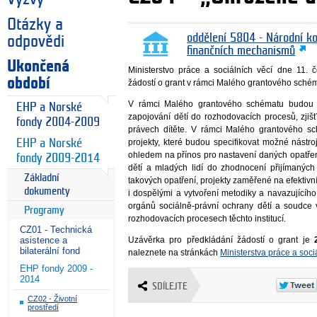
Otázky a
oddělení 5804 - Národní k
odpovědi
finančních mechanismů
Ukončená
Ministerstvo práce a sociálních věcí dne 11.
období
žádostí o grant v rámci Malého grantového sché
V rámci Malého grantového schématu budou
EHP a Norské
zapojování dětí do rozhodovacích procesů, zji
fondy 2004-2009
právech dítěte. V rámci Malého grantového s
EHP a Norské
projekty, které budou specifikovat možné nástro
ohledem na přínos pro nastavení daných opatře
fondy 2009-2014
dětí a mladých lidí do zhodnocení přijímaných
Základní
takových opatření, projekty zaměřené na efektiv
dokumenty
i dospělými a vytvoření metodiky a navazujícíh
orgánů sociálně-právní ochrany dětí a soudce v
Programy
rozhodovacích procesech těchto institucí.
CZ01 - Technická
asistence a
Uzávěrka pro předkládání žádostí o grant je
bilaterální fond
naleznete na stránkách
Ministerstva práce a soci
EHP fondy 2009 -
2014
SDÍLEJTE
CZ02 - Životní
prostředí