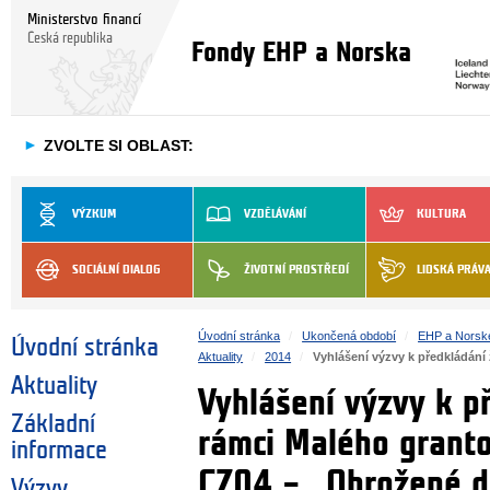
Ministerstvo financí
Česká republika
Fondy EHP a Norska
►
ZVOLTE SI OBLAST:
VÝZKUM
VZDĚLÁVÁNÍ
KULTURA
SOCIÁLNÍ DIALOG
ŽIVOTNÍ PROSTŘEDÍ
LIDSKÁ PRÁV
Úvodní stránka
Ukončená období
EHP a Norsk
Úvodní stránka
Aktuality
2014
Vyhlášení výzvy k předkládání
Aktuality
Vyhlášení výzvy k p
Základní
rámci Malého grant
informace
CZ04 – „Ohrožené d
Výzvy