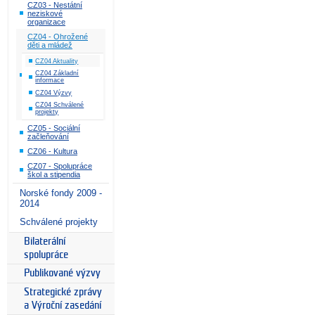
CZ03 - Nestátní
neziskové
organizace
CZ04 - Ohrožené
děti a mládež
CZ04 Aktuality
CZ04 Základní
informace
CZ04 Výzvy
CZ04 Schválené
projekty
CZ05 - Sociální
začleňování
CZ06 - Kultura
CZ07 - Spolupráce
škol a stipendia
Norské fondy 2009 -
2014
Schválené projekty
Bilaterální
spolupráce
Publikované výzvy
Strategické zprávy
a Výroční zasedání