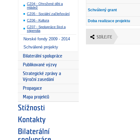
CZ04 - Ohrožené děti a
mládež
Schválený grant
CZ05 - Sociální začleňování
CZ06 - Kultura
Doba realizace projektu
CZ07 - Spolupráce škol a
stipendia
SDÍLEJTE
Norské fondy 2009 - 2014
Schválené projekty
Bilaterální spolupráce
Publikované výzvy
Strategické zprávy a
Výroční zasedání
Propagace
Mapa projektů
Stížnosti
Kontakty
Bilaterální
spolupráce