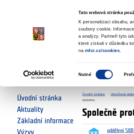
Ministerstvo financí
Česká republika
Tato webová stránka použ
Fondy EHP a No
K personalizaci obsahu, a
soubory cookie. Informace
a analýzy. Partneři tyto ú
►
ZVOLTE SI OBLAST:
které získali v důsledku t
na
mfcr.cz/cookies
.
VÝZKUM
VZDĚLÁVÁNÍ
Výběr
Nutné
Pref
SOCIÁLNÍ DIALOG
ŽIVOTNÍ PROSTŘEDÍ
souhlasu
Úvodní stránka
Ukončená obdo
Úvodní stránka
rasismu
Aktuality
Společně pro
Základní informace
oddělení 580
Výzvy