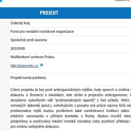
PROJEKT
Ústecký kraj
Fond pro nestátní neziskové organizace
Společně proti rasismu
3610048
Multikulturní centrum Praha
http://www.mkc.cz
Projekt nemá partnera.
Cílem projektu je boj proti anticiganistickým mýtům, hate speech a změna
diskursu o Romech v lokalitách, kde došlo k projevům anticiganismu. 
dosaženo vytvořením sítě "protirasistických agentů" z řad učitelů, NNO,
romských aktivistů apod.), ovlivňujících z povahy své práce názory širší veř
problematice mýtů budou proškoleni také zaměstnanci institucí státní
místních samospráv v přímém kontaktu s Romy. Budou rovněž identi
podpořeny a zasíťovány lokální romské iniciativy coby pozitivní příklady 
pro změnu veřejného diskurzu.