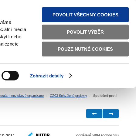
MAPA STRÁNEK
TEXTOVÁ VERZE
ČESKY
ENGLISH
POVOLIT VŠECHNY COOKIES
žíváme
ciální média
POVOLIT VÝBĚR
kytli nebo
naleznete
POUZE NUTNÉ COOKIES
ŘÁDNÁ SPRÁVA
OBČANSKÁ SPOLEČNOST
Zobrazit detaily
VNITŘNÍ VĚCI
BILATERÁLNÍ SPOLUPRÁCE
estátní neziskové organizace
CZ03 Schválené projekty
Společně proti
AUTOR
oddělení 5804 (odbor 58)
 10. 2014