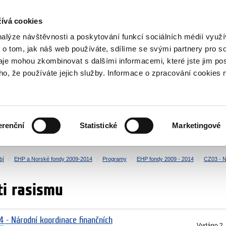
NOVINKY RSS
ívá cookies
rska
nalýze návštěvnosti a poskytování funkcí sociálních médií vyu
 o tom, jak náš web používáte, sdílíme se svými partnery pro so
daje mohou zkombinovat s dalšími informacemi, které jste jim pos
oho, že používáte jejich služby. Informace o zpracování cookies 
KULTURA
ZDRAVÍ
erenční
Statistické
Marketingové
LIDSKÁ PRÁVA
SPRAVEDLNOST
bí
EHP a Norské fondy 2009-2014
Programy
EHP fondy 2009 - 2014
CZ03 - N
ti rasismu
4 - Národní koordinace finančních
Vydáno
2.