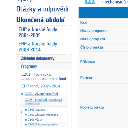
mechanismů
Otázky a odpovědi
Ukončená období
Kraj
EHP a Norské fondy
Název programu
2004-2009
Název projektu
EHP a Norské fondy
Číslo projektu
2009-2014
Základní dokumenty
Příjemce
Programy
CZ01 - Technická
Partner
asistence a bilaterální fond
EHP fondy 2009 - 2014
CZ02 - Životní prostředí
CZ03 - Nestátní neziskové
organizace
Popis projektu
CZ03 Aktuality
CZ03 Základní informace
CZ03 Výzvy
CZ03 Schválené projekty