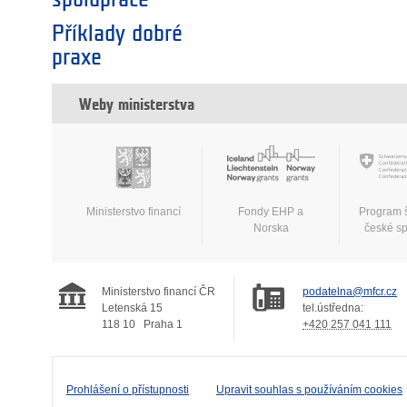
Příklady dobré
praxe
Weby ministerstva
Ministerstvo financí
Fondy EHP a
Program 
Norska
české s
Ministerstvo financí ČR
podatelna@mfcr.cz
Letenská 15
tel.ústředna:
118 10
Praha 1
+420 257 041 111
Prohlášení o přístupnosti
Upravit souhlas s používáním cookies