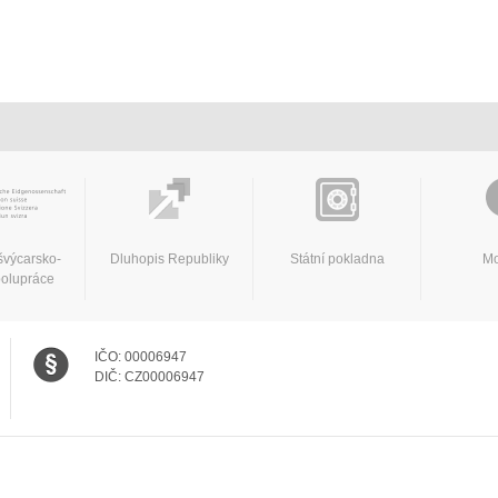
švýcarsko-
Dluhopis Republiky
Státní pokladna
Mo
polupráce
IČO:
00006947
DIČ:
CZ00006947