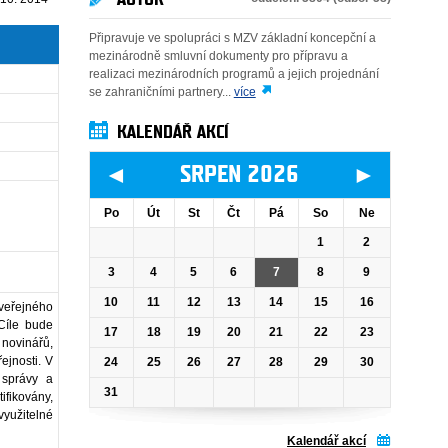
Připravuje ve spolupráci s MZV základní koncepční a
mezinárodně smluvní dokumenty pro přípravu a
realizaci mezinárodních programů a jejich projednání
se zahraničními partnery...
více
KALENDÁŘ AKCÍ
◄
►
SRPEN 2026
Po
Út
St
Čt
Pá
So
Ne
1
2
3
4
5
6
7
8
9
10
11
12
13
14
15
16
 veřejného
Cíle bude
17
18
19
20
21
22
23
 novinářů,
ejnosti. V
24
25
26
27
28
29
30
 správy a
31
fikovány,
využitelné
Kalendář akcí