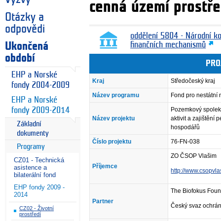
cenná území prostře
Otázky a
odpovědi
oddělení 5804 - Národní k
Ukončená
finančních mechanismů
období
PRO
EHP a Norské
Kraj
Středočeský kraj
fondy 2004-2009
Název programu
Fond pro nestátní
EHP a Norské
fondy 2009-2014
Pozemkový spolek 
Název projektu
aktivit a zajištění
Základní
hospodářů
dokumenty
Číslo projektu
76-FN-038
Programy
ZO ČSOP Vlašim
CZ01 - Technická
Příjemce
asistence a
http://www.csopvla
bilaterální fond
EHP fondy 2009 -
The Biofokus Foun
2014
Partner
Český svaz ochrán
CZ02 - Životní
prostředí