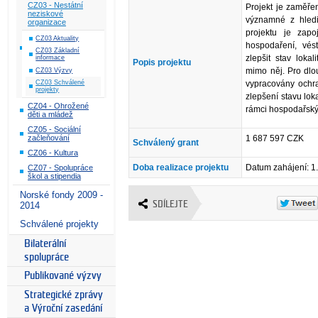
CZ03 - Nestátní
Projekt je zaměře
neziskové
významné z hledi
organizace
projektu je zap
CZ03 Aktuality
hospodaření, vé
CZ03 Základní
zlepšit stav lok
informace
Popis projektu
mimo něj. Pro dlo
CZ03 Výzvy
vypracovány ochra
CZ03 Schválené
projekty
zlepšení stavu lo
CZ04 - Ohrožené
rámci hospodařskýc
děti a mládež
CZ05 - Sociální
1 687 597 CZK
začleňování
Schválený grant
CZ06 - Kultura
Doba realizace projektu
Datum zahájení: 1
CZ07 - Spolupráce
škol a stipendia
Norské fondy 2009 -
SDÍLEJTE
2014
Schválené projekty
Bilaterální
spolupráce
Publikované výzvy
Strategické zprávy
a Výroční zasedání