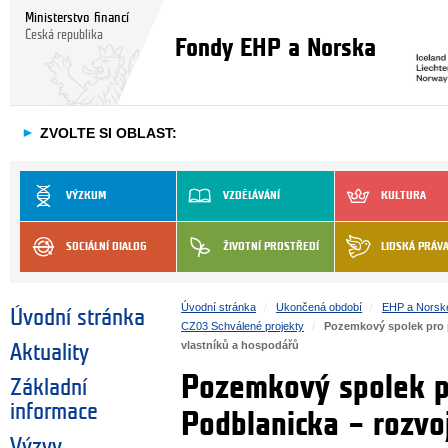
Ministerstvo financí
Česká republika
Fondy EHP a Norska
►
ZVOLTE SI OBLAST:
VÝZKUM
VZDĚLÁVÁNÍ
KULTURA
SOCIÁLNÍ DIALOG
ŽIVOTNÍ PROSTŘEDÍ
LIDSKÁ PRÁV
Úvodní stránka
Ukončená období
EHP a Norsk
Úvodní stránka
CZ03 Schválené projekty
Pozemkový spolek pro p
vlastníků a hospodářů
Aktuality
Pozemkový spolek p
Základní
informace
Podblanicka – rozvoj
Výzvy