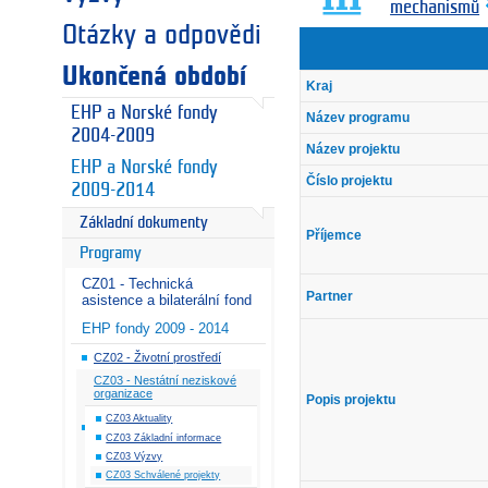
mechanismů
Otázky a odpovědi
Ukončená období
Kraj
EHP a Norské fondy
Název programu
2004-2009
Název projektu
EHP a Norské fondy
Číslo projektu
2009-2014
Základní dokumenty
Příjemce
Programy
CZ01 - Technická
Partner
asistence a bilaterální fond
EHP fondy 2009 - 2014
CZ02 - Životní prostředí
CZ03 - Nestátní neziskové
organizace
Popis projektu
CZ03 Aktuality
CZ03 Základní informace
CZ03 Výzvy
CZ03 Schválené projekty