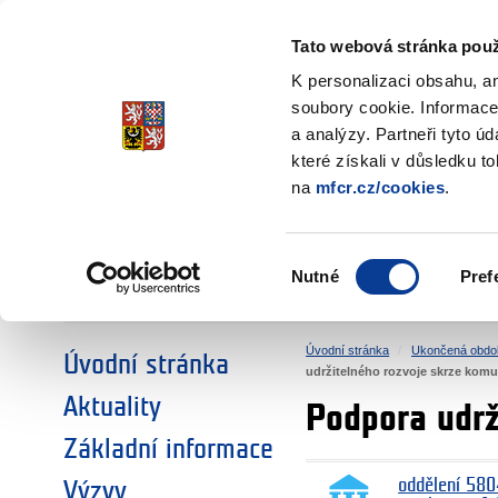
Ministerstvo financí
Česká republika
Tato webová stránka použ
Fondy EHP a No
K personalizaci obsahu, a
soubory cookie. Informace
a analýzy. Partneři tyto ú
►
ZVOLTE SI OBLAST:
které získali v důsledku t
na
mfcr.cz/cookies
.
VÝZKUM
VZDĚLÁVÁNÍ
Výběr
Nutné
Pref
SOCIÁLNÍ DIALOG
ŽIVOTNÍ PROSTŘEDÍ
souhlasu
Úvodní stránka
Ukončená obdo
Úvodní stránka
udržitelného rozvoje skrze komu
Aktuality
Podpora udrž
Základní informace
oddělení 580
Výzvy