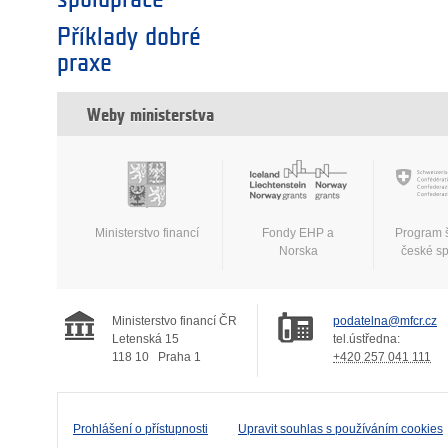
Příklady dobré
praxe
Weby ministerstva
Ministerstvo financí
Fondy EHP a
Program 
Norska
české s
Ministerstvo financí ČR
podatelna@mfcr.cz
Letenská 15
tel.ústředna:
118 10
Praha 1
+420 257 041 111
Prohlášení o přístupnosti
Upravit souhlas s používáním cookies