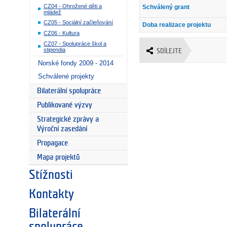
CZ04 - Ohrožené děti a
Schválený grant
mládež
CZ05 - Sociální začleňování
Doba realizace projektu
CZ06 - Kultura
CZ07 - Spolupráce škol a
stipendia
SDÍLEJTE
Norské fondy 2009 - 2014
Schválené projekty
Bilaterální spolupráce
Publikované výzvy
Strategické zprávy a
Výroční zasedání
Propagace
Mapa projektů
Stížnosti
Kontakty
Bilaterální
spolupráce