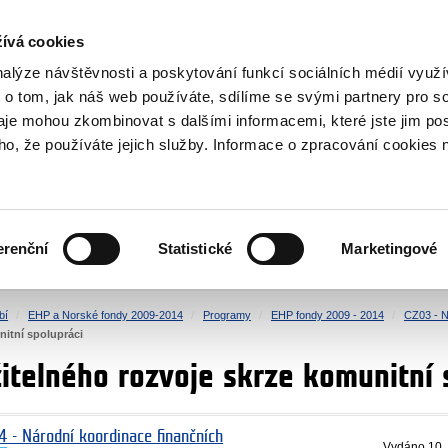
NOVINKY RSS
ívá cookies
rska
nalýze návštěvnosti a poskytování funkcí sociálních médií vyu
 o tom, jak náš web používáte, sdílíme se svými partnery pro so
daje mohou zkombinovat s dalšími informacemi, které jste jim pos
oho, že používáte jejich služby. Informace o zpracování cookies 
KULTURA
ZDRAVÍ
erenční
Statistické
Marketingové
LIDSKÁ PRÁVA
SPRAVEDLNOST
bí
EHP a Norské fondy 2009-2014
Programy
EHP fondy 2009 - 2014
CZ03 - N
nitní spolupráci
itelného rozvoje skrze komunitní 
4 - Národní koordinace finančních
Vydáno
10.