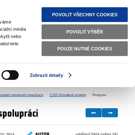
MAPA STRÁNEK
TEXTOVÁ VERZE
ČESKY
ENGLISH
POVOLIT VŠECHNY COOKIES
žíváme
ciální média
POVOLIT VÝBĚR
kytli nebo
naleznete
POUZE NUTNÉ COOKIES
ŘÁDNÁ SPRÁVA
OBČANSKÁ SPOLEČNOST
Zobrazit detaily
VNITŘNÍ VĚCI
BILATERÁLNÍ SPOLUPRÁCE
estátní neziskové organizace
CZ03 Schválené projekty
Podpora
spolupráci
AUTOR
oddělení 5804 (odbor 58)
 10. 2014