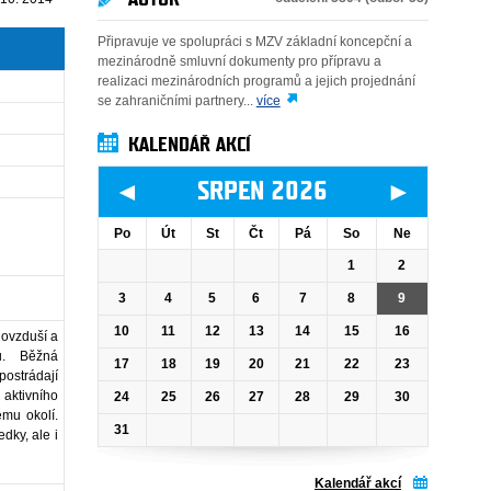
Připravuje ve spolupráci s MZV základní koncepční a
mezinárodně smluvní dokumenty pro přípravu a
realizaci mezinárodních programů a jejich projednání
se zahraničními partnery...
více
KALENDÁŘ AKCÍ
◄
►
SRPEN 2026
Po
Út
St
Čt
Pá
So
Ne
1
2
3
4
5
6
7
8
9
10
11
12
13
14
15
16
 ovzduší a
ou. Běžná
17
18
19
20
21
22
23
ostrádají
 aktivního
24
25
26
27
28
29
30
ému okolí.
31
edky, ale i
Kalendář akcí