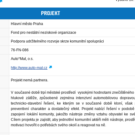
PROJEKT
Hlavní město Praha
Fond pro nestátní neziskové organizace
Podpora udržitelného rozvoje skrze komunitní spolupráci
76-FN-086
Auto*Mat, o.s.
http://www.auto-mat.cz
Projekt nemá partnera.
V současné době trpí městské prostředí vysokými hodnotami znečištěného
hlukové zátěže, způsobené zejména intenzivní automobilovou doprav
technicko-stavební řešení, ke kterým se v současné době kloní, však p
preventivní charakter a dostatečný efekt. Projekt nabízí řešení v podobě
zapojení lokální komunity, jakožto nástroje změny vztahu obyvatel ke sv
Cílem projektu je zajistit, aby jednotliví komunitní aktéři měli nástroje, prostř
motivaci hovořit o potřebách svého okolí a reagovat na ně.