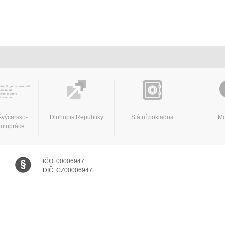
švýcarsko-
Dluhopis Republiky
Státní pokladna
Mo
polupráce
IČO:
00006947
DIČ:
CZ00006947