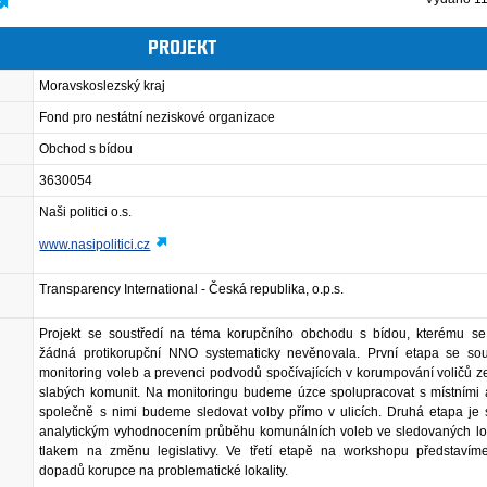
PROJEKT
Moravskoslezský kraj
Fond pro nestátní neziskové organizace
Obchod s bídou
3630054
Naši politici o.s.
www.nasipolitici.cz
Transparency International - Česká republika, o.p.s.
Projekt se soustředí na téma korupčního obchodu s bídou, kterému s
žádná protikorupční NNO systematicky nevěnovala. První etapa se sou
monitoring voleb a prevenci podvodů spočívajících v korumpování voličů z
slabých komunit. Na monitoringu budeme úzce spolupracovat s místními a
společně s nimi budeme sledovat volby přímo v ulicích. Druhá etapa je 
analytickým vyhodnocením průběhu komunálních voleb ve sledovaných lok
tlakem na změnu legislativy. Ve třetí etapě na workshopu představím
dopadů korupce na problematické lokality.