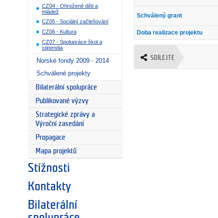
CZ04 - Ohrožené děti a
mládež
Schválený grant
CZ05 - Sociální začleňování
CZ06 - Kultura
Doba realizace projektu
CZ07 - Spolupráce škol a
stipendia
SDÍLEJTE
Norské fondy 2009 - 2014
Schválené projekty
Bilaterální spolupráce
Publikované výzvy
Strategické zprávy a
Výroční zasedání
Propagace
Mapa projektů
Stížnosti
Kontakty
Bilaterální
spolupráce