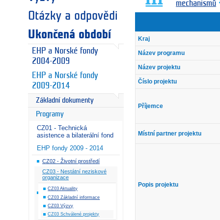
mechanismů
Otázky a odpovědi
Ukončená období
Kraj
EHP a Norské fondy
Název programu
2004-2009
Název projektu
EHP a Norské fondy
Číslo projektu
2009-2014
Základní dokumenty
Příjemce
Programy
CZ01 - Technická
Místní partner projektu
asistence a bilaterální fond
EHP fondy 2009 - 2014
CZ02 - Životní prostředí
CZ03 - Nestátní neziskové
organizace
Popis projektu
CZ03 Aktuality
CZ03 Základní informace
CZ03 Výzvy
CZ03 Schválené projekty