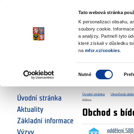
Ministerstvo financí
Česká republika
Tato webová stránka použ
Fondy EHP a No
K personalizaci obsahu, a
soubory cookie. Informace
a analýzy. Partneři tyto ú
►
ZVOLTE SI OBLAST:
které získali v důsledku t
na
mfcr.cz/cookies
.
VÝZKUM
VZDĚLÁVÁNÍ
Výběr
Nutné
Pref
SOCIÁLNÍ DIALOG
ŽIVOTNÍ PROSTŘEDÍ
souhlasu
Úvodní stránka
Ukončená obdo
Úvodní stránka
bídou
Aktuality
Obchod s bíd
Základní informace
oddělení 580
Výzvy