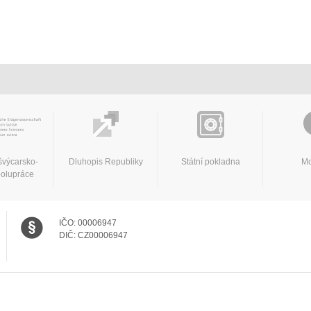
švýcarsko-
Dluhopis Republiky
Státní pokladna
Mo
polupráce
IČO:
00006947
DIČ:
CZ00006947