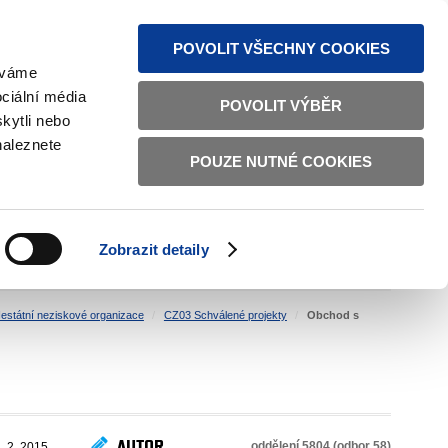
MAPA STRÁNEK
TEXTOVÁ VERZE
ČESKY
ENGLISH
POVOLIT VŠECHNY COOKIES
žíváme
ciální média
POVOLIT VÝBĚR
kytli nebo
naleznete
POUZE NUTNÉ COOKIES
ŘÁDNÁ SPRÁVA
OBČANSKÁ SPOLEČNOST
Zobrazit detaily
VNITŘNÍ VĚCI
BILATERÁLNÍ SPOLUPRÁCE
estátní neziskové organizace
CZ03 Schválené projekty
Obchod s
AUTOR
oddělení 5804 (odbor 58)
. 2. 2015