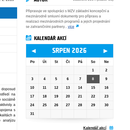
Připravuje ve spolupráci s MZV základní koncepční a
mezinárodně smluvní dokumenty pro přípravu a
realizaci mezinárodních programů a jejich projednání
se zahraničními partnery...
více
KALENDÁŘ AKCÍ
◄
►
SRPEN 2026
Po
Út
St
Čt
Pá
So
Ne
1
2
3
4
5
6
7
8
9
10
11
12
13
14
15
16
e doposud
středí na
17
18
19
20
21
22
23
e sociálně
ktivisty a
24
25
26
27
28
29
30
spojena s
31
alitách a
e analýzu
Kalendář akcí