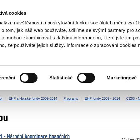
NOVINKY RSS
ívá cookies
rska
nalýze návštěvnosti a poskytování funkcí sociálních médií vyu
 o tom, jak náš web používáte, sdílíme se svými partnery pro so
daje mohou zkombinovat s dalšími informacemi, které jste jim pos
oho, že používáte jejich služby. Informace o zpracování cookies 
KULTURA
ZDRAVÍ
erenční
Statistické
Marketingové
LIDSKÁ PRÁVA
SPRAVEDLNOST
bí
EHP a Norské fondy 2009-2014
Programy
EHP fondy 2009 - 2014
CZ03 - N
ou
4 - Národní koordinace finančních
Vydáno
11