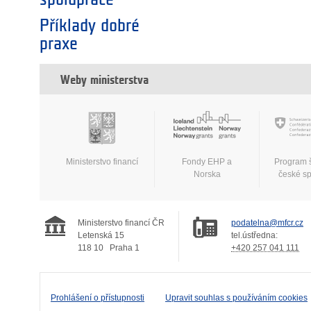
Příklady dobré
praxe
Weby ministerstva
Ministerstvo financí
Fondy EHP a
Program 
Norska
české s
Ministerstvo financí ČR
podatelna@mfcr.cz
Letenská 15
tel.ústředna:
118 10
Praha 1
+420 257 041 111
Prohlášení o přístupnosti
Upravit souhlas s používáním cookies