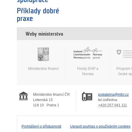
Příklady dobré
praxe
Weby ministerstva
Ministerstvo financí
Fondy EHP a
Program 
Norska
české s
Ministerstvo financí ČR
podatelna@mfcr.cz
Letenská 15
tel.ústředna:
118 10
Praha 1
+420 257 041 111
Prohlášení o přístupnosti
Upravit souhlas s používáním cookies