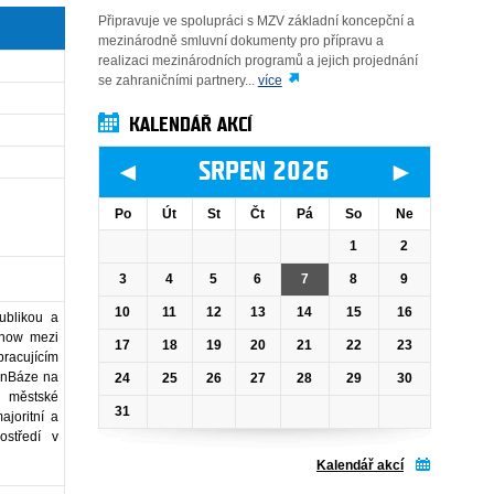
Připravuje ve spolupráci s MZV základní koncepční a
mezinárodně smluvní dokumenty pro přípravu a
realizaci mezinárodních programů a jejich projednání
se zahraničními partnery...
více
KALENDÁŘ AKCÍ
◄
►
SRPEN 2026
Po
Út
St
Čt
Pá
So
Ne
1
2
3
4
5
6
7
8
9
10
11
12
13
14
15
16
ublikou a
-how mezi
17
18
19
20
21
22
23
pracujícím
 InBáze na
24
25
26
27
28
29
30
é městské
31
joritní a
ostředí v
Kalendář akcí