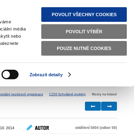
MAPA STRÁNEK
TEXTOVÁ VERZE
ČESKY
ENGLISH
POVOLIT VŠECHNY COOKIES
žíváme
ciální média
POVOLIT VÝBĚR
kytli nebo
naleznete
POUZE NUTNÉ COOKIES
ŘÁDNÁ SPRÁVA
OBČANSKÁ SPOLEČNOST
Zobrazit detaily
VNITŘNÍ VĚCI
BILATERÁLNÍ SPOLUPRÁCE
estátní neziskové organizace
CZ03 Schválené projekty
Mosty na Island
AUTOR
oddělení 5804 (odbor 58)
 10. 2014