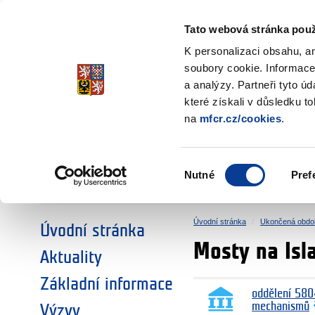
Ministerstvo financí
Česká republika
Tato webová stránka použ
Fondy EHP a No
K personalizaci obsahu, a
soubory cookie. Informace
a analýzy. Partneři tyto ú
►
ZVOLTE SI OBLAST:
které získali v důsledku t
na
mfcr.cz/cookies
.
VÝZKUM
VZDĚLÁVÁNÍ
Výběr
Nutné
Pref
SOCIÁLNÍ DIALOG
ŽIVOTNÍ PROSTŘEDÍ
souhlasu
Úvodní stránka
Ukončená obdo
Úvodní stránka
Mosty na Isl
Aktuality
Základní informace
oddělení 580
mechanismů
Výzvy