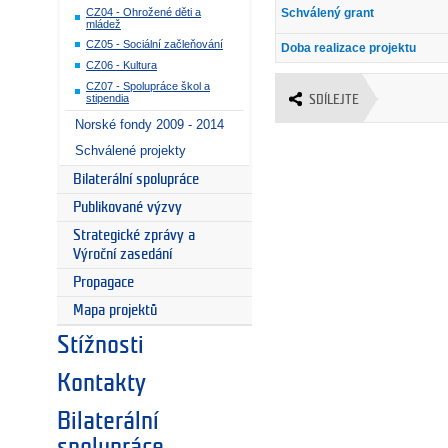
CZ04 - Ohrožené děti a
Schválený grant
mládež
CZ05 - Sociální začleňování
Doba realizace projektu
CZ06 - Kultura
CZ07 - Spolupráce škol a
stipendia
SDÍLEJTE
Norské fondy 2009 - 2014
Schválené projekty
Bilaterální spolupráce
Publikované výzvy
Strategické zprávy a
Výroční zasedání
Propagace
Mapa projektů
Stížnosti
Kontakty
Bilaterální
spolupráce