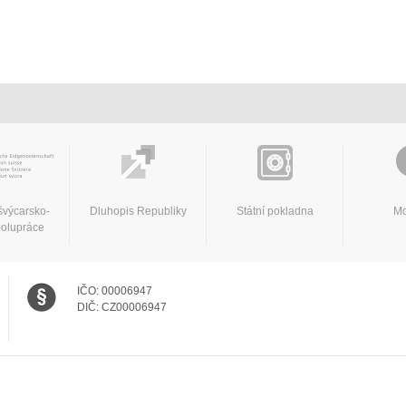
švýcarsko-
Dluhopis Republiky
Státní pokladna
Mo
polupráce
IČO:
00006947
DIČ:
CZ00006947