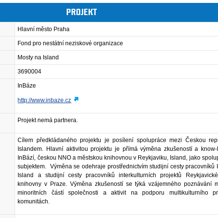
PROJEKT
Hlavní město Praha
Fond pro nestátní neziskové organizace
Mosty na Island
3690004
InBáze
http://www.inbaze.cz
Projekt nemá partnera.
Cílem předkládaného projektu je posílení spolupráce mezi Českou rep
Islandem. Hlavní aktivitou projektu je přímá výměna zkušeností a know
InBází, českou NNO a městskou knihovnou v Reykjaviku, Island, jako spolu
subjektem. Výměna se odehraje prostřednictvím studijní cesty pracovníků
Island a studijní cesty pracovníků interkulturních projektů Reykjavick
knihovny v Praze. Výměna zkušeností se týká vzájemného poznávání ma
minoritních částí společnosti a aktivit na podporu multikulturního pr
komunitách.