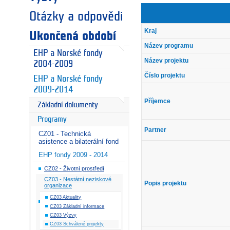
Otázky a odpovědi
Kraj
Ukončená období
Název programu
EHP a Norské fondy
Název projektu
2004-2009
Číslo projektu
EHP a Norské fondy
2009-2014
Příjemce
Základní dokumenty
Programy
Partner
CZ01 - Technická
asistence a bilaterální fond
EHP fondy 2009 - 2014
CZ02 - Životní prostředí
CZ03 - Nestátní neziskové
Popis projektu
organizace
CZ03 Aktuality
CZ03 Základní informace
CZ03 Výzvy
CZ03 Schválené projekty