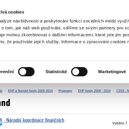
NOVINKY RSS
ívá cookies
rska
nalýze návštěvnosti a poskytování funkcí sociálních médií vyu
 o tom, jak náš web používáte, sdílíme se svými partnery pro so
daje mohou zkombinovat s dalšími informacemi, které jste jim pos
oho, že používáte jejich služby. Informace o zpracování cookies 
KULTURA
ZDRAVÍ
erenční
Statistické
Marketingové
LIDSKÁ PRÁVA
SPRAVEDLNOST
bí
EHP a Norské fondy 2009-2014
Programy
EHP fondy 2009 - 2014
CZ03 - N
and
4 - Národní koordinace finančních
Vydáno
7.