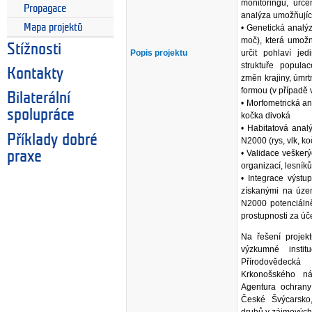
monitoringu, urč
Propagace
analýza umožňující
Mapa projektů
• Genetická analýz
moč), která umožn
Stížnosti
Popis projektu
určit pohlaví je
struktuře popula
Kontakty
změn krajiny, úmrt
formou (v případě 
Bilaterální
• Morfometrická a
spolupráce
kočka divoká
• Habitatová anal
Příklady dobré
N2000 (rys, vlk, k
• Validace veškerý
praxe
organizací, lesník
• Integrace výstup
získanými na územ
N2000 potenciáln
prostupnosti za ú
Na řešení projek
výzkumné insti
Přírodovědecká
Krkonošského ná
Agentura ochrany
České Švýcarsko
druhů v zájmových