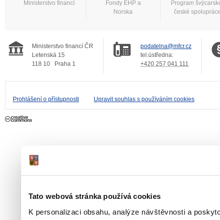
Ministerstvo financí
Fondy EHP a
Program švýcarsk
Norska
české spoluprác
Ministerstvo financí ČR
podatelna@mfcr.cz
Letenská 15
tel.ústředna:
118 10
Praha 1
+420 257 041 111
Prohlášení o přístupnosti
Upravit souhlas s používáním cookies
Tato webová stránka používá cookies
K personalizaci obsahu, analýze návštěvnosti a poskyt