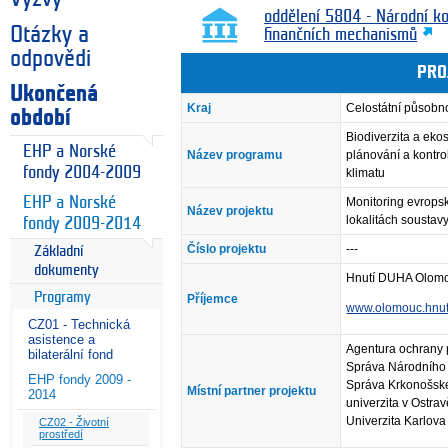
oddělení 5804 - Národní k
Otázky a
finančních mechanismů
odpovědi
PRO
Ukončená
Kraj
Celostátní působn
období
Biodiverzita a eko
EHP a Norské
Název programu
plánování a kontro
fondy 2004-2009
klimatu
EHP a Norské
Monitoring evrops
Název projektu
lokalitách soustav
fondy 2009-2014
Číslo projektu
---
Základní
dokumenty
Hnutí DUHA Olom
Programy
Příjemce
www.olomouc.hnut
CZ01 - Technická
asistence a
Agentura ochrany p
bilaterální fond
Správa Národního
EHP fondy 2009 -
Správa Krkonošské
Místní partner projektu
2014
univerzita v Ostra
Univerzita Karlova
CZ02 - Životní
prostředí