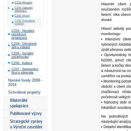
CZ02 Aktuality
Hlavním cílem p
CZ02 Základní
současném rozšíř
informace
šelem: vlka obecn
CZ02 Výzvy
divoké.
CZ02 Schválené
projekty
Hlavní aktivity p
CZ03 - Nestátní
monitoringu:
neziskové
organizace
• Intenzivní (det
CZ04 - Ohrožené
vybraných lokalitá
děti a mládež
zjistit přesnou vel
CZ05 - Sociální
• Oportunistický 
začleňování
N2000, jehož cíl
CZ06 - Kultura
šelem a kočky divo
CZ07 - Spolupráce
a návaznost na ost
škol a stipendia
zaměřen na prokáz
Norské fondy 2009 -
• Monitoring poby
2014
období s cílem zís
značkovací místa
Schválené projekty
početnosti velkýc
Bilaterální
• Náhodný sběr in
spolupráce
lokalitách soustav
Publikované výzvy
Na jednotlivých
Strategické zprávy
následující analýz
• Detailní identifi
a Výroční zasedání