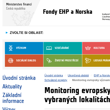
Ministerstvo financí
Česká republika
Fondy EHP a Norska
►
ZVOLTE SI OBLAST:
VÝZKUM
VZDĚLÁVÁNÍ
KULTURA
SOCIÁLNÍ DIALOG
ŽIVOTNÍ PROSTŘEDÍ
LIDSKÁ PRÁV
Úvodní stránka
Ukončená období
EHP a Norsk
Úvodní stránka
Schválené projekty
Monitoring evropsky významn
Aktuality
Monitoring evropsk
Základní
vybraných lokalitác
informace
Výzvy