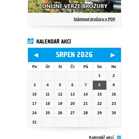
Stáhnout brožuru v PDF
KALENDÁŘ AKCÍ
◄
►
SRPEN 2026
Po
Út
St
Čt
Pá
So
Ne
1
2
3
4
5
6
7
8
9
10
11
12
13
14
15
16
17
18
19
20
21
22
23
24
25
26
27
28
29
30
31
Kalendář akcí