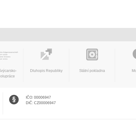
švýcarsko-
Dluhopis Republiky
Státní pokladna
Mo
polupráce
IČO:
00006947
DIČ:
CZ00006947