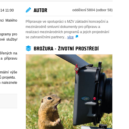
AUTOR
oddělení 5804 (odbor 58)
014 11:00
ámci Malého
Připravuje ve spolupráci s MZV základní koncepční a
mezinárodně smluvní dokumenty pro přípravu a
realizaci mezinárodních programů a jejich projednání
rogramy pro
se zahraničními partnery...
více
ové služby/
BROŽURA - ŽIVOTNÍ PROSTŘEDÍ
měřených na
a přípravu
imální výše
 projektu.
h naleznete