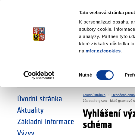
Ministerstvo financí
Česká republika
Tato webová stránka použ
Fondy EHP a No
K personalizaci obsahu, a
soubory cookie. Informace
a analýzy. Partneři tyto ú
►
ZVOLTE SI OBLAST:
které získali v důsledku t
na
mfcr.cz/cookies
.
VÝZKUM
VZDĚLÁVÁNÍ
Výběr
Nutné
Pref
SOCIÁLNÍ DIALOG
ŽIVOTNÍ PROSTŘEDÍ
souhlasu
Úvodní stránka
Ukončená obdo
Úvodní stránka
žádostí o grant - Malé grantové
Aktuality
Vyhlášení vý
Základní informace
schéma
Výzvy