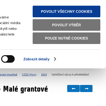
MAPA STRÁNEK
TEXTOVÁ VERZE
ČESKY
ENGLISH
POVOLIT VŠECHNY COOKIES
žíváme
ciální média
POVOLIT VÝBĚR
kytli nebo
naleznete
POUZE NUTNÉ COOKIES
ŘÁDNÁ SPRÁVA
OBČANSKÁ SPOLEČNOST
Zobrazit detaily
VNITŘNÍ VĚCI
BILATERÁLNÍ SPOLUPRÁCE
votní prostředí
CZ02 Výzvy
2014
Vyhlášení výzvy k předkládání
 - Malé grantové