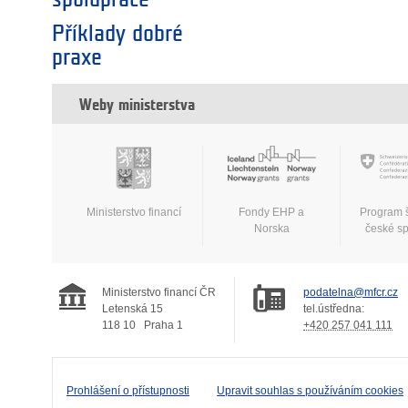
Příklady dobré
praxe
Weby ministerstva
Ministerstvo financí
Fondy EHP a
Program 
Norska
české s
Ministerstvo financí ČR
podatelna@mfcr.cz
Letenská 15
tel.ústředna:
118 10
Praha 1
+420 257 041 111
Prohlášení o přístupnosti
Upravit souhlas s používáním cookies