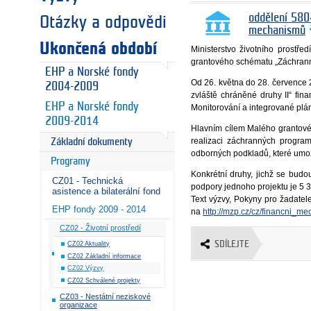
oddělení 580
Otázky a odpovědi
mechanismů
Ukončená období
Ministerstvo životního prostř
grantového schématu „Záchranné
EHP a Norské fondy
Od 26. května do 28. července
2004-2009
zvláště chráněné druhy II“ fi
EHP a Norské fondy
Monitorování a integrované plán
2009-2014
Hlavním cílem Malého grantovéh
realizaci záchranných progra
Základní dokumenty
odborných podkladů, které umož
Programy
Konkrétní druhy, jichž se budo
CZ01 - Technická
podpory jednoho projektu je 5 
asistence a bilaterální fond
Text výzvy, Pokyny pro žadate
EHP fondy 2009 - 2014
na
http://mzp.cz/cz/financni_
CZ02 - Životní prostředí
SDÍLEJTE
CZ02 Aktuality
CZ02 Základní informace
CZ02 Výzvy
CZ02 Schválené projekty
CZ03 - Nestátní neziskové
organizace