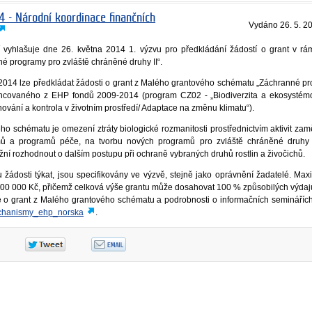
4 - Národní koordinace finančních
Vydáno
26. 5. 2
edí vyhlašuje dne 26. května 2014 1. výzvu pro předkládání žádostí o grant v r
 programy pro zvláště chráněné druhy II“.
 2014 lze předkládat žádosti o grant z Malého grantového schématu „Záchranné p
nancovaného z EHP fondů 2009-2014 (program CZ02 - „Biodiverzita a ekosystém
ování a kontrola v životním prostředí/ Adaptace na změnu klimatu“).
o schématu je omezení ztráty biologické rozmanitosti prostřednictvím aktivit za
mů a programů péče, na tvorbu nových programů pro zvláště chráněné druhy 
ní rozhodnout o dalším postupu při ochraně vybraných druhů rostlin a živočichů.
u žádosti týkat, jsou specifikovány ve výzvě, stejně jako oprávnění žadatelé. Max
300 000 Kč, přičemž celková výše grantu může dosahovat 100 % způsobilých výdajů
le o grant z Malého grantového schématu a podrobnosti o informačních semináříc
mechanismy_ehp_norska
.