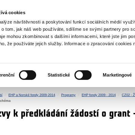
NOVINKY RSS
ívá cookies
rska
nalýze návštěvnosti a poskytování funkcí sociálních médií vyu
 o tom, jak náš web používáte, sdílíme se svými partnery pro so
daje mohou zkombinovat s dalšími informacemi, které jste jim pos
oho, že používáte jejich služby. Informace o zpracování cookies 
KULTURA
ZDRAVÍ
erenční
Statistické
Marketingové
LIDSKÁ PRÁVA
SPRAVEDLNOST
bí
EHP a Norské fondy 2009-2014
Programy
EHP fondy 2009 - 2014
CZ02 - Ži
 schéma
zvy k předkládání žádostí o grant