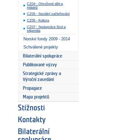
CZ04 - Ohrožené děti a
mládež
CZ05 - Sociální začleňování
CZ06 - Kultura
CZ07 - Spolupráce škol a
stipendia
Norské fondy 2009 - 2014
Schválené projekty
Bilaterální spolupráce
Publikované výzvy
Strategické zprávy a
Výroční zasedání
Propagace
Mapa projektů
Stížnosti
Kontakty
Bilaterální
spolupráce