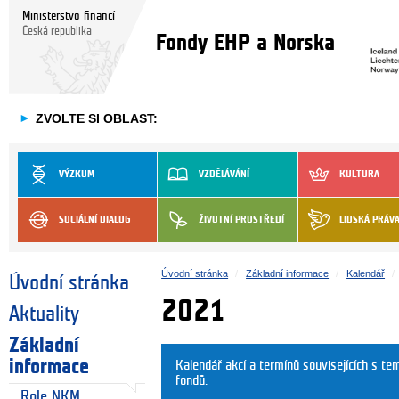
Ministerstvo financí
Česká republika
Fondy EHP a Norska
►
ZVOLTE SI OBLAST:
VÝZKUM
VZDĚLÁVÁNÍ
KULTURA
SOCIÁLNÍ DIALOG
ŽIVOTNÍ PROSTŘEDÍ
LIDSKÁ PRÁV
Úvodní stránka
Základní informace
Kalendář
Úvodní stránka
2021
Aktuality
Základní
informace
Kalendář akcí a termínů souvisejících s t
fondů.
Role NKM