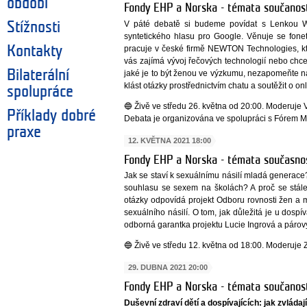
období
Fondy EHP a Norska - témata součanos
V páté debatě si budeme povídat s Lenkou We
Stížnosti
syntetického hlasu pro Google. Věnuje se fone
Kontakty
pracuje v české firmě NEWTON Technologies, kt
vás zajímá vývoj řečových technologií nebo chcet
Bilaterální
jaké je to být ženou ve výzkumu, nezapomeňte n
klást otázky prostřednictvím chatu a soutěžit o on
spolupráce
🔵 Živě ve středu 26. května od 20:00. Moderuje V
Příklady dobré
Debata je organizována ve spolupráci s Fórem M
praxe
12. KVĚTNA 2021 18:00
Fondy EHP a Norska - témata současnos
Jak se staví k sexuálnímu násilí mladá generace?
souhlasu se sexem na školách? A proč se stál
otázky odpovídá projekt Odboru rovnosti žen a 
sexuálního násilí. O tom, jak důležitá je u dosp
odborná garantka projektu Lucie Ingrová a párov
🔵 Živě ve středu 12. května od 18:00. Moderuj
29. DUBNA 2021 20:00
Fondy EHP a Norska - témata součanost
Duševní zdraví dětí a dospívajících: jak zvláda