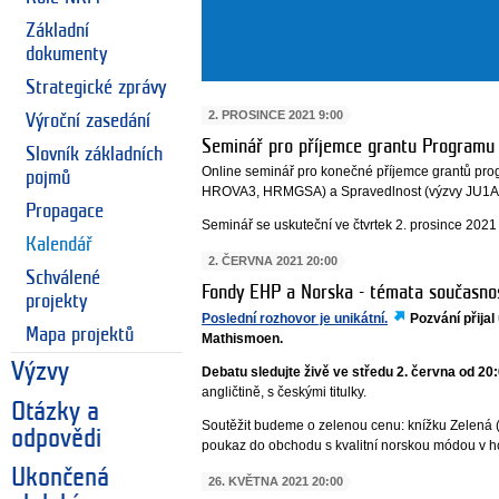
Základní
dokumenty
Strategické zprávy
2. PROSINCE 2021 9:00
Výroční zasedání
Seminář pro příjemce grantu Programu 
Slovník základních
Online seminář pro konečné příjemce grantů p
pojmů
HROVA3, HRMGSA) a Spravedlnost (výzvy JU1A
Propagace
Seminář se uskuteční ve čtvrtek 2. prosince 2021
Kalendář
2. ČERVNA 2021 20:00
Schválené
Fondy EHP a Norska - témata současnost
projekty
Poslední rozhovor je unikátní.
Pozvání přijal
Mapa projektů
Mathismoen.
Výzvy
Debatu sledujte živě ve středu 2. června od 20:
angličtině, s českými titulky.
Otázky a
Soutěžit budeme o zelenou cenu: knížku Zelená 
odpovědi
poukaz do obchodu s kvalitní norskou módou v h
Ukončená
26. KVĚTNA 2021 20:00