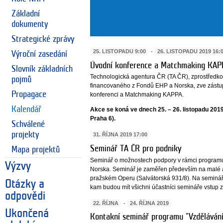
Základní
dokumenty
Strategické zprávy
25. LISTOPADU 9:00
-
26. LISTOPADU 2019 16:
Výroční zasedání
Úvodní konference a Matchmaking KAP
Slovník základních
Technologická agentura ČR (TA ČR), zprostřed
pojmů
financovaného z Fondů EHP a Norska, zve zástu
Propagace
konferenci a Matchmaking KAPPA.
Kalendář
Akce se koná ve dnech 25. – 26. listopadu 20
Praha 6).
Schválené
projekty
31. ŘÍJNA 2019 17:00
Seminář TA ČR pro podniky
Mapa projektů
Seminář o možnostech podpory v rámci programu
Výzvy
Norska. Seminář je zaměřen především na malé a 
pražském Operu (Salvátorská 931/8). Na seminář 
Otázky a
kam budou mít všichni účastníci semináře vstup 
odpovědi
22. ŘÍJNA
-
24. ŘÍJNA 2019
Ukončená
Kontakní seminář programu "Vzdělávání