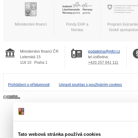
Ministerstvo financí
Fondy EHP a
Program švýcarsk
Norska
české spoluprác
Ministerstvo financí ČR
podatelna@mfcr.cz
Letenská 15
tel.ústředna:
118 10
Praha 1
+420 257 041 111
Prohlášení o přístupnosti
Upravit souhlas s používáním cookies
Tato webová stránka používá cookies