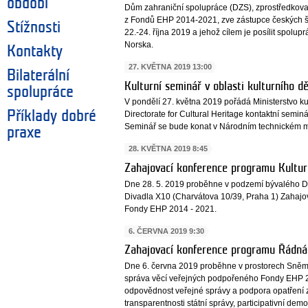
období
Dům zahraniční spolupráce (DZS), zprostředkov
z Fondů EHP 2014-2021, zve zástupce českých šk
Stížnosti
22.-24. října 2019 a jehož cílem je posílit spolupr
Norska.
Kontakty
27. KVĚTNA 2019 13:00
Bilaterální
Kulturní seminář v oblasti kulturního dě
spolupráce
V pondělí 27. května 2019 pořádá Ministerstvo k
Příklady dobré
Directorate for Cultural Heritage kontaktní seminá
Seminář se bude konat v Národním technickém mu
praxe
28. KVĚTNA 2019 8:45
Zahajovací konference programu Kultur
Dne 28. 5. 2019 proběhne v podzemí bývalého 
Divadla X10 (Charvátova 10/39, Praha 1) Zahaj
Fondy EHP 2014 - 2021.
6. ČERVNA 2019 9:30
Zahajovací konference programu Řádná
Dne 6. června 2019 proběhne v prostorech Sně
správa věcí veřejných podpořeného Fondy EHP 201
odpovědnost veřejné správy a podpora opatření z
transparentnosti státní správy, participativní demok