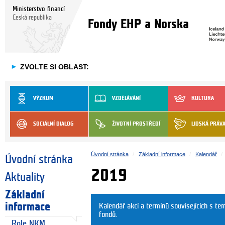
Ministerstvo financí
Česká republika
Fondy EHP a Norska
►
ZVOLTE SI OBLAST:
VÝZKUM
VZDĚLÁVÁNÍ
KULTURA
SOCIÁLNÍ DIALOG
ŽIVOTNÍ PROSTŘEDÍ
LIDSKÁ PRÁV
Úvodní stránka
Základní informace
Kalendář
Úvodní stránka
2019
Aktuality
Základní
informace
Kalendář akcí a termínů souvisejících s t
fondů.
Role NKM