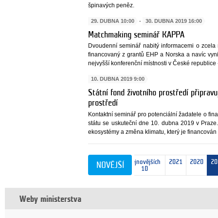
špinavých peněz.
29. DUBNA 10:00
-
30. DUBNA 2019 16:00
Matchmaking seminář KAPPA
Dvoudenní seminář nabitý informacemi o zcel
financovaný z grantů EHP a Norska a navíc vynik
nejvyšší konferenční místnosti v České republice 
10. DUBNA 2019 9:00
Státní fond životního prostředí připrav
prostředí
Kontaktní seminář pro potenciální žadatele o fin
státu se uskuteční dne 10. dubna 2019 v Praze.
ekosystémy a změna klimatu, který je financován
nejnovějších
2021
2020
20
NOVĚJŠÍ
10
Weby ministerstva