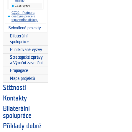
projekty
CZ15 Výzvy
CZ22 - Podpora
důstojné práce a
tripartitního dialogu
Schválené projekty
Bilaterální
spolupráce
Publikované výzvy
Strategické zprávy
a Výroční zasedání
Propagace
Mapa projektů
Stížnosti
Kontakty
Bilaterální
spolupráce
Příklady dobré