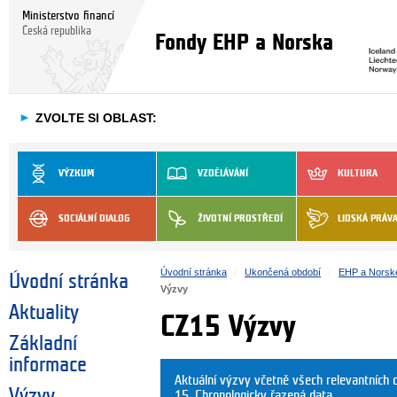
Ministerstvo financí
Česká republika
Fondy EHP a Norska
►
ZVOLTE SI OBLAST:
VÝZKUM
VZDĚLÁVÁNÍ
KULTURA
SOCIÁLNÍ DIALOG
ŽIVOTNÍ PROSTŘEDÍ
LIDSKÁ PRÁV
Úvodní stránka
Ukončená období
EHP a Norsk
Úvodní stránka
Výzvy
Aktuality
CZ15 Výzvy
Základní
informace
Aktuální výzvy včetně všech relevantníc
Výzvy
15. Chronologicky řazená data.