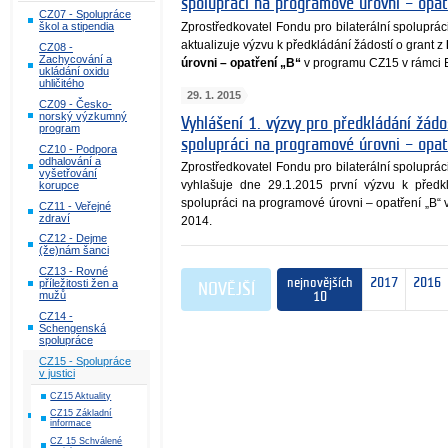
spolupráci na programové úrovni – opa
CZ07 - Spolupráce
Zprostředkovatel Fondu pro bilaterální spoluprá
škol a stipendia
aktualizuje výzvu k předkládání žádostí o grant z
CZ08 -
Zachycování a
úrovni – opatření „B“
v programu CZ15 v rámci 
ukládání oxidu
uhličitého
29. 1. 2015
CZ09 - Česko-
norský výzkumný
Vyhlášení 1. výzvy pro předkládání žádos
program
spolupráci na programové úrovni – opa
CZ10 - Podpora
odhalování a
Zprostředkovatel Fondu pro bilaterální spoluprá
vyšetřování
vyhlašuje dne 29.1.2015 první výzvu k předkl
korupce
spolupráci na programové úrovni – opatření „B
CZ11 - Veřejné
zdraví
2014.
CZ12 - Dejme
(že)nám šanci
CZ13 - Rovné
nejnovějších
2017
2016
příležitosti žen a
NOVĚJŠÍ
mužů
10
CZ14 -
Schengenská
spolupráce
CZ15 - Spolupráce
v justici
CZ15 Aktuality
CZ15 Základní
informace
CZ 15 Schválené