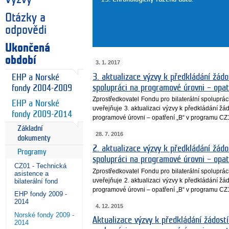
Otázky a
odpovědi
Ukončená
období
3. 1. 2017
3. aktualizace výzvy k předkládání žádos
EHP a Norské
spolupráci na programové úrovni – opa
fondy 2004-2009
Zprostředkovatel Fondu pro bilaterální spoluprá
EHP a Norské
uveřejňuje 3. aktualizaci výzvy k předkládání žád
fondy 2009-2014
programové úrovni – opatření „B“ v programu CZ
Základní
28. 7. 2016
dokumenty
2. aktualizace výzvy k předkládání žádos
Programy
spolupráci na programové úrovni – opa
CZ01 - Technická
Zprostředkovatel Fondu pro bilaterální spoluprá
asistence a
uveřejňuje 2. aktualizaci výzvy k předkládání žád
bilaterální fond
programové úrovni – opatření „B“ v programu CZ
EHP fondy 2009 -
2014
4. 12. 2015
Norské fondy 2009 -
Aktualizace výzvy k předkládání žádostí
2014