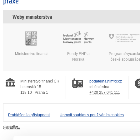
praxe
Weby ministerstva
Ministerstvo financí
Fondy EHP a
Program švýcarsk
Norska
české spoluprác
Ministerstvo financí ČR
podatelna@mfcr.cz
Letenská 15
tel.ústředna:
118 10
Praha 1
+420 257 041 111
Prohlášení o přístupnosti
Upravit souhlas s používáním cookies