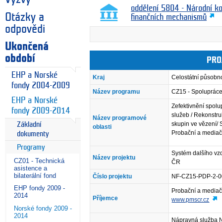
oddělení 5804 - Národní k
Otázky a
finančních mechanismů
odpovědi
Ukončená
období
PRO
EHP a Norské
Kraj
Celostátní působn
fondy 2004-2009
Název programu
CZ15 - Spolupráce 
EHP a Norské
Zefektivnění spolu
fondy 2009-2014
služeb / Rekonstr
Název programové
skupin ve vězení/
Základní
oblasti
Probační a mediačn
dokumenty
Programy
Systém dalšího vz
Název projektu
CZ01 - Technická
ČR
asistence a
bilaterální fond
Číslo projektu
NF-CZ15-PDP-2-0
EHP fondy 2009 -
Probační a mediač
2014
Příjemce
www.pmscr.cz
Norské fondy 2009 -
2014
Nápravná služba N