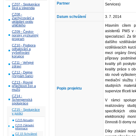
Partner
Services)
CZ07 - Spolupráce
škol a stipendia
CZ08 -
Datum schválení
3. 7. 2014
Zachycování a
ukládání oxidu
uhličitého
Hlavním cílem p
asistentů PMS v o
CZ09 - Česko-
norský výzkumný
specializací. Za 
program
dalšího vzděláván
CZ10 - Podpora
vzdělávacích kurz
odhalování a
vyšetřování
mezi orgány činný
korupce
přípravy podmínek
CZ11 - Veřejné
kvality při poskyt
zdraví
kvality práce s o
CZ12 - Dejme
sto nově vyškolen
(že)nám šanci
mediační služby. 
CZ13 - Rovné
studijních mater
příležitosti žen a
Popis projektu
mužů
supervize třiceti 
CZ14 -
Schengenská
V rámci spolup
spolupráce
realizovány stu
CZ15 - Spolupráce
specifických ob
v justici
elektronický mon
CZ15 Aktuality
činnosti či domy na
CZ15 Základní
informace
Díky získání nov
CZ 15 Schválené