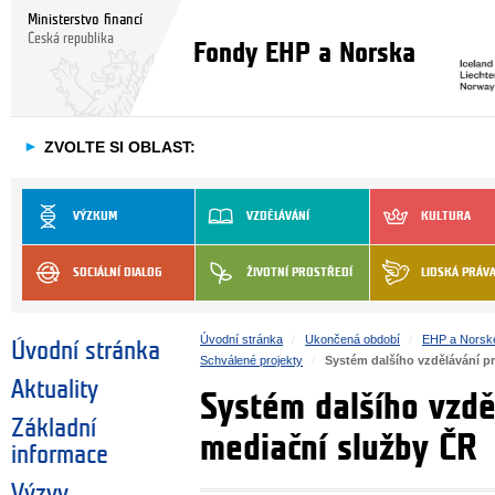
Ministerstvo financí
Česká republika
Fondy EHP a Norska
►
ZVOLTE SI OBLAST:
VÝZKUM
VZDĚLÁVÁNÍ
KULTURA
SOCIÁLNÍ DIALOG
ŽIVOTNÍ PROSTŘEDÍ
LIDSKÁ PRÁV
Úvodní stránka
Ukončená období
EHP a Norsk
Úvodní stránka
Schválené projekty
Systém dalšího vzdělávání p
Aktuality
Systém dalšího vzdě
Základní
mediační služby ČR
informace
Výzvy