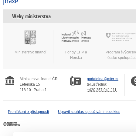
praxe
Weby ministerstva
Ministerstvo financí
Fondy EHP a
Program švýcarsk
Norska
české spoluprác
Ministerstvo financí ČR
podatelna@mfcr.cz
Letenská 15
tel.ústředna:
118 10
Praha 1
+420 257 041 111
Prohlášení o přístupnosti
Upravit souhlas s používáním cookies