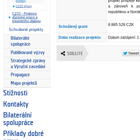
projekt přispěje ke
projekty
a zároveň k pos
CZ15 Výzvy
republikou a Norsk
CZ22 - Podpora
důstojné práce a
tripartitního dialogu
8 885 528 CZK
Schválený grant
Schválené projekty
Doba realizace projektu
Datum zahájení: 1
Bilaterální
spolupráce
Publikované výzvy
SDÍLEJTE
Strategické zprávy
a Výroční zasedání
Propagace
Mapa projektů
Stížnosti
Kontakty
Bilaterální
spolupráce
Příklady dobré