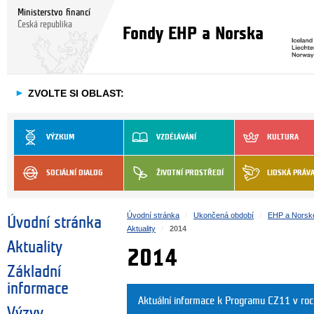
Ministerstvo financí
Česká republika
Fondy EHP a Norska
►
ZVOLTE SI OBLAST:
VÝZKUM
VZDĚLÁVÁNÍ
KULTURA
SOCIÁLNÍ DIALOG
ŽIVOTNÍ PROSTŘEDÍ
LIDSKÁ PRÁV
Úvodní stránka
Ukončená období
EHP a Norsk
Úvodní stránka
Aktuality
2014
Aktuality
2014
Základní
informace
Aktuální informace k Programu CZ11 v ro
Výzvy