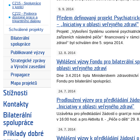
CZ15 - Spolupráce
v justici
9. 9. 2014
CZ22 - Podpora
Předem definovaný projekt Psychiatri
důstojné práce a
tripartitního dialogu
– „Iniciativy v oblasti veřejného zdraví“
Schválené projekty
Projekt ,,Vytvoření Systému ucelené psychiatri
zařízeních následné péče‘‘ financovaný v rámci 
Bilaterální
zdraví‘‘ byl schválen dne 5. srpna 2014.
spolupráce
Publikované výzvy
12. 8. 2014
Strategické zprávy
Vyhlášení výzvy Fondu pro bilaterální s
a Výroční zasedání
oblasti veřejného zdraví
Propagace
Dne 3.4.2014 byla Ministerstvem zdravotnict
Fondu pro bilaterální spolupráci.
Mapa projektů
24. 7. 2014
Stížnosti
Prodloužení výzev pro předkládání žádo
Kontakty
„Iniciativy v oblasti veřejného zdraví"
Uzávěrka pro předkládání žádostí o grant je nově p
Bilaterální
v 16:00 hod. a pro Aktivitu II. - ,,Péče o děti‘‘ 29.
spolupráce
24. 7. 2014
Příklady dobré
Vyhlášení výzvy k předkládání žádostí o