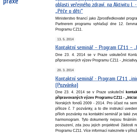
praxe
oblasti veřejného zdraví, na Aktivitu I. -
„Péče o děti“
Ministerstvo financí jako Zprostředkovatel progr
Partnerem programu vyhlašují dne 12. červn
Programu CZ11.
13. 5. 2014
Kontaktní seminář – Program CZ11 – „In
Dne 23. 4. 2014 se v Praze uskutečnil Kont
připravovaných výzev Programu CZ11 - „Iniciativy 
20. 3. 2014
Kontaktní seminář - Program CZ11 „inici
(Pozvánka)
Dne 23. 4. 2014 se v Praze uskuteční
konta
připravovaných výzev Programu CZ11 - „Iniciat
Norských fondů 2009 - 2014. Pro účast na semin
příloze č. 7 pozvánky, a to dle instrukcí uved
příloh pozvánky na kontaktní seminář je také 
harmonogram. Tyto dokumenty nejsou finálním 
posouzení, zda jsou jejich projektové žádosti 
Programu CZ11. Více informací naleznete v přil