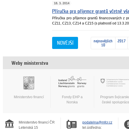
18. 3. 2014
Příručka pro příjemce grantů včetně vše
Příručka pro příjemce grantů financovaných z
CZ11, CZ13, CZ14 a CZ15 (s platností od 13.3.201
nejnovějších
2017
NOVĚJŠÍ
10
Weby ministerstva
Ministerstvo financí
Fondy EHP a
Program švýcarsk
Norska
české spoluprác
Ministerstvo financí ČR
podatelna@mfcr.cz
Letenská 15
tel.ústředna: