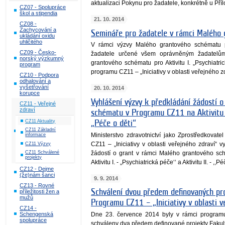
aktualizaci Pokynu pro žadatele, konkrétně u Příl
CZ07 - Spolupráce
škol a stipendia
21. 10. 2014
CZ08 -
Zachycování a
Semináře pro žadatele v rámci Malého
ukládání oxidu
uhličitého
V rámci výzvy Malého grantového schématu po
CZ09 - Česko-
žadatele určené všem oprávněným žadatelům
norský výzkumný
grantového schématu pro Aktivitu I. „Psychiatric
program
programu CZ11 – „Iniciativy v oblasti veřejného zd
CZ10 - Podpora
odhalování a
vyšetřování
20. 10. 2014
korupce
Vyhlášení výzvy k předkládání žádostí 
CZ11 - Veřejné
zdraví
schématu v Programu CZ11 na Aktivitu I. 
CZ11 Aktuality
„Péče o děti“
CZ11 Základní
Ministerstvo zdravotnictví jako Zprostředkova
informace
CZ11 – „Iniciativy v oblasti veřejného zdraví“ 
CZ11 Výzvy
žádostí o grant v rámci Malého grantového s
CZ11 Schválené
projekty
Aktivitu I. - „Psychiatrická péče‘‘ a Aktivitu II. - ,,Pé
CZ12 - Dejme
(že)nám šanci
9. 9. 2014
CZ13 - Rovné
Schválení dvou předem definovaných pr
příležitosti žen a
mužů
Programu CZ11 – „Iniciativy v oblasti v
CZ14 -
Schengenská
Dne 23. července 2014 byly v rámci programu C
spolupráce
schváleny dva předem definované projekty Fakul