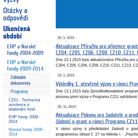
Otázky a
odpovědi
Ukončená
období
26. 1. 2015
Aktualizace Příručky pro příjemce gran
EHP a Norské
CZ04, CZ05, CZ06, CZ08, CZ10, CZ11,
fondy 2004-2009
Dne 23.1.2015 byla aktualizována Příručka pro
EHP a Norské
CZ04, CZ05, CZ06, CZ08, CZ10, CZ11, CZ13, CZ
fondy 2009-2014
19. 1. 2015
Základní
dokumenty
Výsledky 1. otevřené výzvy v rámci Prog
Dne 13.1.2015 byly Zprostředkovatelem program
Programy
procesu první výzvy v Programu CZ11 vyhlášené 
CZ01 - Technická
asistence a
26. 11. 2014
bilaterální fond
Aktualizace Pokynu pro žadatele a prod
EHP fondy 2009 -
žádostí o grant v rámci Programu CZ11 –
2014
V rámci výzvy k předkládání žádostí o gr
Norské fondy 2009 -
2014
programovou oblast č. 27 na Aktivitu I. - „Psychiat