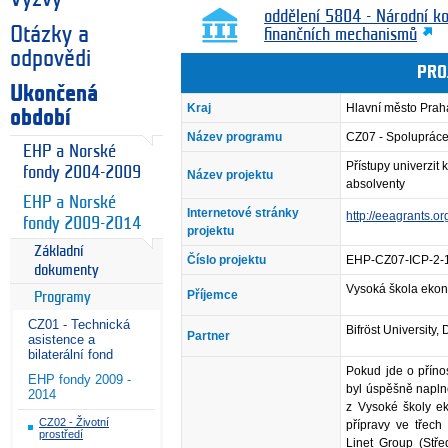
oddělení 5804 - Národní k
Otázky a
finančních mechanismů
odpovědi
PRO
Ukončená
Kraj
Hlavní město Prah
období
Název programu
CZ07 - Spolupráce 
EHP a Norské
Přístupy univerzi
fondy 2004-2009
Název projektu
absolventy
EHP a Norské
Internetové stránky
http://eeagrants.o
fondy 2009-2014
projektu
Základní
Číslo projektu
EHP-CZ07-ICP-2-
dokumenty
Vysoká škola ekon
Příjemce
Programy
CZ01 - Technická
Bifröst University
Partner
asistence a
bilaterální fond
Pokud jde o přínos
EHP fondy 2009 -
byl úspěšně napln
2014
z Vysoké školy ek
CZ02 - Životní
přípravy ve třech
prostředí
Linet Group (Stře