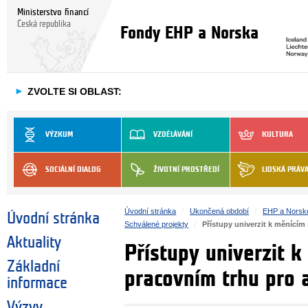
Ministerstvo financí
Česká republika
Fondy EHP a Norska
►
ZVOLTE SI OBLAST:
VÝZKUM
VZDĚLÁVÁNÍ
KULTURA
SOCIÁLNÍ DIALOG
ŽIVOTNÍ PROSTŘEDÍ
LIDSKÁ PRÁV
Úvodní stránka
Ukončená období
EHP a Norsk
Úvodní stránka
Schválené projekty
Přístupy univerzit k měnící
Aktuality
Přístupy univerzit 
Základní
pracovním trhu pro 
informace
Výzvy