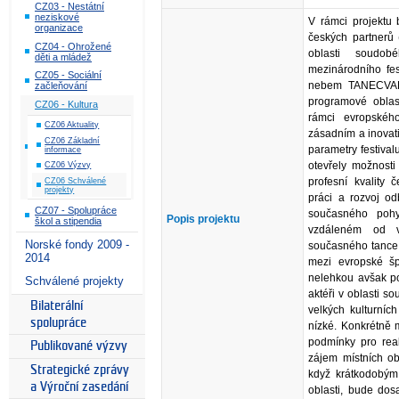
CZ03 - Nestátní
neziskové
V rámci projektu 
organizace
českých partnerů
CZ04 - Ohrožené
oblasti soudob
děti a mládež
mezinárodního fe
CZ05 - Sociální
nebem TANECVALM
začleňování
programové oblas
CZ06 - Kultura
rámci evropského
CZ06 Aktuality
zásadním a inovativ
CZ06 Základní
parametry festival
informace
otevřely možnosti
CZ06 Výzvy
profesní kvality 
CZ06 Schválené
projekty
práci a rozvoj od
CZ07 - Spolupráce
současného pohy
Popis projektu
škol a stipendia
vzdáleném od v
Norské fondy 2009 -
současného tance 
2014
mezi evropské šp
nelehkou avšak pod
Schválené projekty
aktéři v oblasti 
Bilaterální
velkých kulturní
spolupráce
nízké. Konkrétně 
podmínky pro real
Publikované výzvy
zájem místních ob
Strategické zprávy
když krátkodobým,
a Výroční zasedání
oblasti, bude dos