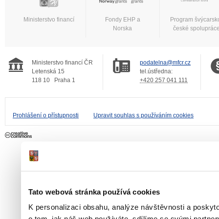
Ministerstvo financí
Fondy EHP a
Program švýcarsk
Norska
české spoluprác
Ministerstvo financí ČR
podatelna@mfcr.cz
Letenská 15
tel.ústředna:
118 10
Praha 1
+420 257 041 111
Prohlášení o přístupnosti
Upravit souhlas s používáním cookies
Tato webová stránka používá cookies
K personalizaci obsahu, analýze návštěvnosti a poskyt
o tom, jak náš web používáte, sdílíme se svými partner