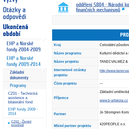
oddělení 5804 - Národní k
Otázky a
finančních mechanismů
odpovědi
Ukončená
období
PRO
EHP a Norské
Kraj
Celostátní působn
fondy 2004-2009
Název programu
Kulturní dědictví 
EHP a Norské
Název projektu
TANECVALMEZ & J
fondy 2009-2014
Internetové stránky
http://www.tanecva
Základní
projektu
dokumenty
Číslo projektu
---
Programy
Základní umělecká 
CZ01 - Technická
asistence a
Příjemce
www.b-artskola.cz
bilaterální fond
EHP fondy 2009 -
Jo Stromgren Kom
2014
Partner
CZ02 - Životní
420PEOPLE o.s.
prostředí
Místní partner projektu