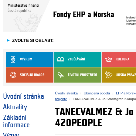
Ministerstvo financí
Česká republika
Fondy EHP a Norska
►
ZVOLTE SI OBLAST:
VÝZKUM
VZDĚLÁVÁNÍ
KULTURA
SOCIÁLNÍ DIALOG
ŽIVOTNÍ PROSTŘEDÍ
LIDSKÁ PRÁV
Úvodní stránka
Ukončená období
EHP a Norsk
Úvodní stránka
projekty
TANECVALMEZ & Jo Stromgren Kompa
Aktuality
TANECVALMEZ & Jo 
Základní
420PEOPLE
informace
Výzvy