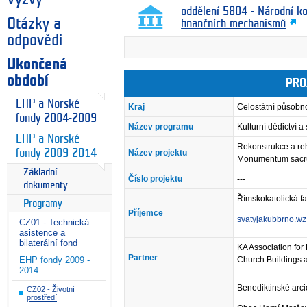
oddělení 5804 - Národní k
Otázky a
finančních mechanismů
odpovědi
Ukončená
období
PRO
EHP a Norské
Kraj
Celostátní působn
fondy 2004-2009
Název programu
Kulturní dědictví 
EHP a Norské
Rekonstrukce a reh
fondy 2009-2014
Název projektu
Monumentum sacr
Základní
Číslo projektu
---
dokumenty
Římskokatolická fa
Programy
Příjemce
svatyjakubbrno.wz
CZ01 - Technická
asistence a
bilaterální fond
KA Association for
Partner
EHP fondy 2009 -
Church Buildings 
2014
Benediktinské arcio
CZ02 - Životní
prostředí