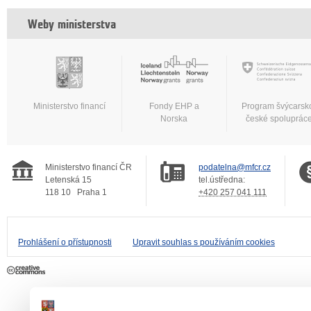
Weby ministerstva
Ministerstvo financí
Fondy EHP a
Program švýcarsk
Norska
české spoluprác
Ministerstvo financí ČR
podatelna@mfcr.cz
Letenská 15
tel.ústředna:
118 10
Praha 1
+420 257 041 111
Prohlášení o přístupnosti
Upravit souhlas s používáním cookies