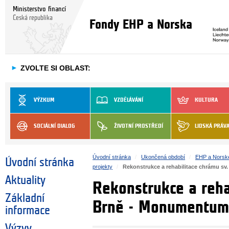
Ministerstvo financí
Česká republika
Fondy EHP a Norska
►
ZVOLTE SI OBLAST:
VÝZKUM
VZDĚLÁVÁNÍ
KULTURA
SOCIÁLNÍ DIALOG
ŽIVOTNÍ PROSTŘEDÍ
LIDSKÁ PRÁV
Úvodní stránka
Ukončená období
EHP a Norsk
Úvodní stránka
projekty
Rekonstrukce a rehabilitace chrámu s
Aktuality
Rekonstrukce a reha
Základní
Brně - Monumentum
informace
Výzvy