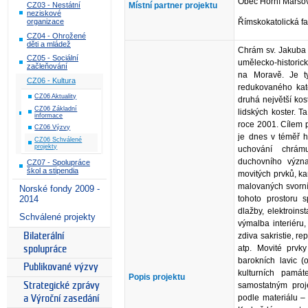
Obec Horní Maršo
CZ03 - Nestátní
Místní partner projektu
neziskové
organizace
Římskokatolická fa
CZ04 - Ohrožené
děti a mládež
Chrám sv. Jakuba 
CZ05 - Sociální
umělecko-histori
začleňování
na Moravě. Je t
CZ06 - Kultura
redukovaného kat
CZ06 Aktuality
druhá největší kos
CZ06 Základní
lidských koster. 
informace
roce 2001. Cílem p
CZ06 Výzvy
je dnes v téměř h
CZ06 Schválené
projekty
uchování chrám
duchovního význa
CZ07 - Spolupráce
škol a stipendia
movitých prvků, k
malovaných svorní
Norské fondy 2009 -
2014
tohoto prostoru s
dlažby, elektroin
Schválené projekty
výmalba interiéru,
Bilaterální
zdiva sakristie, re
atp. Movité prvk
spolupráce
barokních lavic 
Publikované výzvy
kulturních pam
Popis projektu
Strategické zprávy
samostatným proj
podle materiálu –
a Výroční zasedání