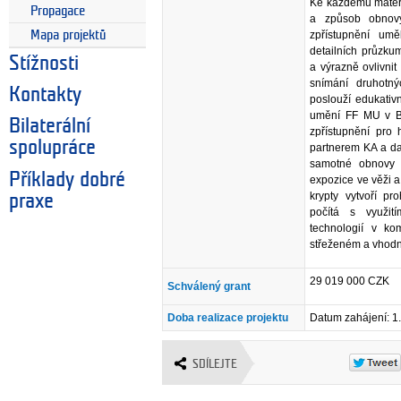
Ke každému materi
Propagace
a způsob obnovy
Mapa projektů
zpřístupnění umě
detailních průzku
Stížnosti
a výrazně ovlivnit
snímání druhotn
Kontakty
poslouží edukativ
umění FF MU v Br
Bilaterální
zpřístupnění pro
spolupráce
partnerem KA a da
samotné obnovy a
Příklady dobré
expozice ve věži 
krypty vytvoří pr
praxe
počítá s využit
technologií v ko
střeženém a vhod
29 019 000 CZK
Schválený grant
Doba realizace projektu
Datum zahájení: 1
SDÍLEJTE