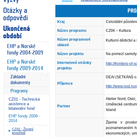
Otázky a
PRO
odpovědi
Kraj
Celostátní působn
Ukončená
Název programu
CZ06 – Kultura
období
Název programové
Kulturní dědictví 
oblasti
EHP a Norské
fondy 2004-2009
Název projektu
Na pomezí samoty
EHP a Norské
Internetové stránky
http://frontiers-of-
fondy 2009-2014
projektu
Základní
DEAI (SETKÁNÍ) o.
dokumenty
Příjemce
http://www.nod.rox
Programy
Atelier Nord, Oslo
CZ01 - Technická
asistence a
Umělecké centrum Sk
Partner
bilaterální fond
Island
EHP fondy 2009 -
2014
Žijeme v prosto
poznamenaném hlu
CZ02 - Životní
prostředí
ekonomických, umě