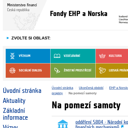
Ministerstvo financí
Česká republika
Fondy EHP a Norska
►
ZVOLTE SI OBLAST:
VÝZKUM
VZDĚLÁVÁNÍ
KULTURA
SOCIÁLNÍ DIALOG
ŽIVOTNÍ PROSTŘEDÍ
LIDSKÁ PRÁV
Úvodní stránka
Ukončená období
EHP a Norsk
Úvodní stránka
projekty
Na pomezí samoty
Aktuality
Na pomezí samoty
Základní
informace
oddělení 5804 - Národní k
Výzvy
finančních mechanismů