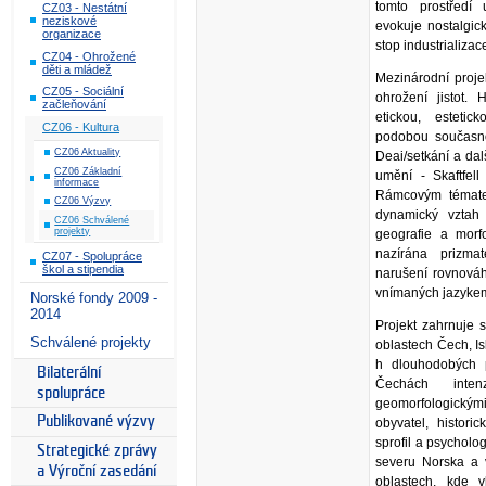
tomto prostředí
CZ03 - Nestátní
neziskové
evokuje nostalgic
organizace
stop industrializac
CZ04 - Ohrožené
děti a mládež
Mezinárodní proje
CZ05 - Sociální
ohrožení jistot.
začleňování
etickou, estetic
CZ06 - Kultura
podobou současnos
CZ06 Aktuality
Deai/setkání a dal
CZ06 Základní
umění - Skaftfell 
informace
Rámcovým témate
CZ06 Výzvy
dynamický vztah c
CZ06 Schválené
projekty
geografie a morfo
nazírána prizma
CZ07 - Spolupráce
škol a stipendia
narušení rovnováh
vnímaných jazykem
Norské fondy 2009 -
2014
Projekt zahrnuje s
Schválené projekty
oblastech Čech, Is
h dlouhodobých 
Bilaterální
Čechách intenz
spolupráce
geomorfologický
Publikované výzvy
obyvatel, histori
sprofil a psycholog
Strategické zprávy
severu Norska a 
a Výroční zasedání
oblastech, kde v