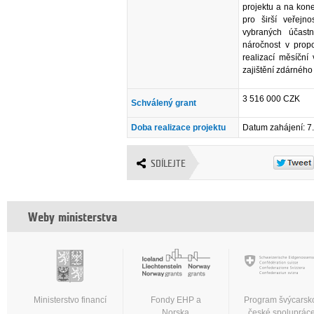
projektu a na kone
pro širší veřejn
vybraných účast
náročnost v prop
realizací měsíční
zajištění zdárného
3 516 000 CZK
Schválený grant
Doba realizace projektu
Datum zahájení: 7
SDÍLEJTE
Weby ministerstva
Ministerstvo financí
Fondy EHP a
Program švýcarsk
Norska
české spoluprác