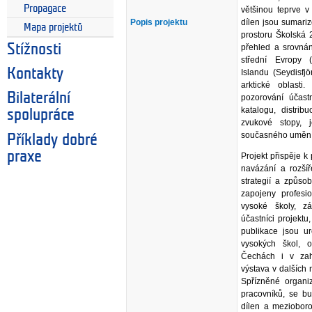
Propagace
většinou teprve v
Popis projektu
dílen jsou sumari
Mapa projektů
prostoru Školská 
Stížnosti
přehled a srovnán
střední Evropy 
Kontakty
Islandu (Seydisfj
arktické oblasti
Bilaterální
pozorování účast
katalogu, distri
spolupráce
zvukové stopy, 
současného umění,
Příklady dobré
praxe
Projekt přispěje k
navázání a rozší
strategií a způso
zapojeny profesio
vysoké školy, zá
účastníci projektu
publikace jsou ur
vysokých škol, 
Čechách i v zah
výstava v dalších
Spřízněné organi
pracovníků, se b
dílen a meziobor