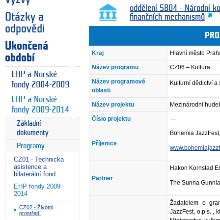
oddělení 5804 - Národní k
Otázky a
finančních mechanismů
odpovědi
PRO
Ukončená
Kraj
Hlavní město Prah
období
Název programu
CZ06 – Kultura
EHP a Norské
Název programové
Kulturní dědictví 
fondy 2004-2009
oblasti
EHP a Norské
Název projektu
Mezinárodní hudeb
fondy 2009-2014
Číslo projektu
---
Základní
dokumenty
Bohemia JazzFest, 
Příjemce
Programy
www.bohemiajazzf
CZ01 - Technická
asistence a
Hakon Kornstad En
bilaterální fond
Partner
The Sunna Gunnla
EHP fondy 2009 -
2014
Žadatelem o gra
CZ02 - Životní
JazzFest, o.p.s. , 
prostředí