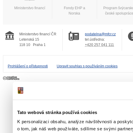
Ministerstvo financí
Fondy EHP a
Program švýcarsk
Norska
české spoluprác
Ministerstvo financí ČR
podatelna@mfcr.cz
Letenská 15
tel.ústředna:
118 10
Praha 1
+420 257 041 111
Prohlášení o přístupnosti
Upravit souhlas s používáním cookies
Tato webová stránka používá cookies
K personalizaci obsahu, analýze návštěvnosti a poskyt
o tom, jak náš web používáte, sdílíme se svými partner