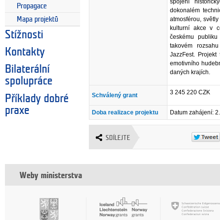
spojení histori
Propagace
dokonalém techni
Mapa projektů
atmosférou, světly
kulturní akce v 
Stížnosti
českému publiku 
takovém rozsahu
Kontakty
JazzFest. Projekt 
emotivního hudebn
Bilaterální
daných krajích.
spolupráce
3 245 220 CZK
Schválený grant
Příklady dobré
praxe
Doba realizace projektu
Datum zahájení: 2
SDÍLEJTE
Weby ministerstva