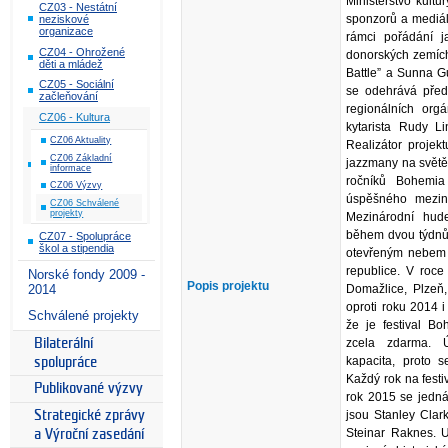
Ministerstvo kultu
CZ03 - Nestátní
sponzorů a mediál
neziskové
organizace
rámci pořádání j
CZ04 - Ohrožené
donorských zemíc
děti a mládež
Battle” a Sunna G
CZ05 - Sociální
se odehrává před
začleňování
regionálních orgá
CZ06 - Kultura
kytarista Rudy L
CZ06 Aktuality
Realizátor projek
CZ06 Základní
jazzmany na světě,
informace
ročníků Bohemia 
CZ06 Výzvy
úspěšného meziná
CZ06 Schválené
projekty
Mezinárodní hud
během dvou týdnů 
CZ07 - Spolupráce
škol a stipendia
otevřeným nebem 
republice. V roce
Norské fondy 2009 -
Popis projektu
Domažlice, Plzeň,
2014
oproti roku 2014 i
Schválené projekty
že je festival Bo
zcela zdarma. 
Bilaterální
kapacita, proto 
spolupráce
Každý rok na festiv
Publikované výzvy
rok 2015 se jedná
jsou Stanley Clar
Strategické zprávy
Steinar Raknes. U
a Výroční zasedání