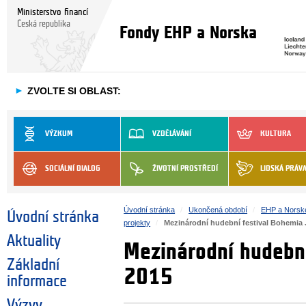
Ministerstvo financí
Česká republika
Fondy EHP a Norska
►
ZVOLTE SI OBLAST:
VÝZKUM
VZDĚLÁVÁNÍ
KULTURA
SOCIÁLNÍ DIALOG
ŽIVOTNÍ PROSTŘEDÍ
LIDSKÁ PRÁV
Úvodní stránka
Ukončená období
EHP a Norsk
Úvodní stránka
projekty
Mezinárodní hudební festival Bohemia 
Aktuality
Mezinárodní hudební
Základní
2015
informace
Výzvy