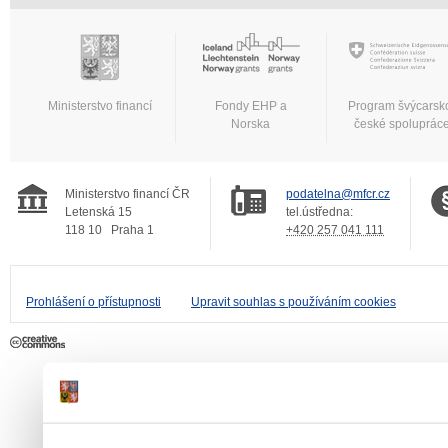
Ministerstvo financí
Fondy EHP a
Program švýcarsk
Norska
české spoluprác
Ministerstvo financí ČR
podatelna@mfcr.cz
Letenská 15
tel.ústředna:
118 10
Praha 1
+420 257 041 111
Prohlášení o přístupnosti
Upravit souhlas s používáním cookies