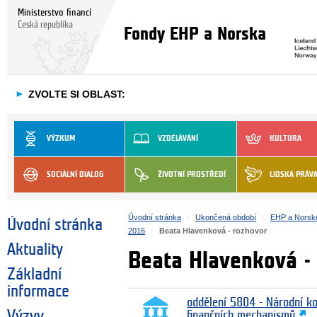
Ministerstvo financí
Česká republika
Fondy EHP a Norska
►
ZVOLTE SI OBLAST:
VÝZKUM
VZDĚLÁVÁNÍ
KULTURA
SOCIÁLNÍ DIALOG
ŽIVOTNÍ PROSTŘEDÍ
LIDSKÁ PRÁV
Úvodní stránka
Ukončená období
EHP a Norsk
Úvodní stránka
2016
Beata Hlavenková - rozhovor
Aktuality
Beata Hlavenková -
Základní
informace
oddělení 5804 - Národní k
Výzvy
finančních mechanismů