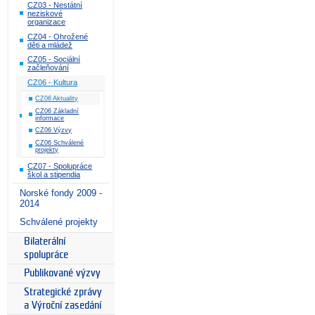
CZ03 - Nestátní
neziskové
organizace
CZ04 - Ohrožené
děti a mládež
CZ05 - Sociální
začleňování
CZ06 - Kultura
CZ06 Aktuality
CZ06 Základní
informace
CZ06 Výzvy
CZ06 Schválené
projekty
CZ07 - Spolupráce
škol a stipendia
Norské fondy 2009 -
2014
Schválené projekty
Bilaterální
spolupráce
Publikované výzvy
Strategické zprávy
a Výroční zasedání