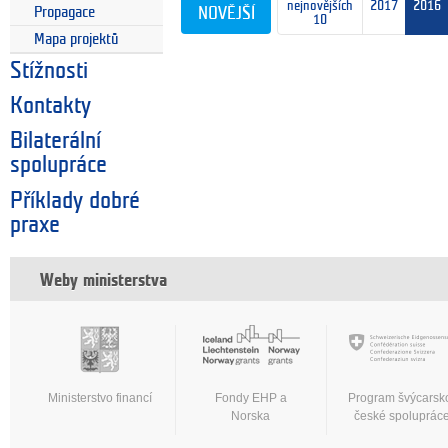
nejnovějších
2017
2016
NOVĚJŠÍ
Propagace
10
Mapa projektů
Stížnosti
Kontakty
Bilaterální
spolupráce
Příklady dobré
praxe
Weby ministerstva
Ministerstvo financí
Fondy EHP a
Program švýcarsk
Norska
české spoluprác