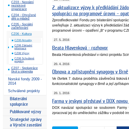
CZ03 - Nestátní
neziskové
2. aktualizace výzvy k předkládání žádos
organizace
spolupráci na programové úrovni – opa
CZ04 - Ohrožené
děti a mládež
Zprostředkovatel Fondu pro bilaterální spoluprá
CZ05 - Sociální
uveřejňuje 2. aktualizaci výzvy k předkládání žád
začleňování
programové úrovni – opatření „B“ v programu CZ
CZ06 - Kultura
27. 5. 2016
CZ06 Aktuality
CZ06 Základní
Beata Hlavenková - rozhovor
informace
CZ06 Výzvy
Beata Hlavenková představí v rámci projektu Sci
CZ06 Schválené
projekty
20. 4. 2016
CZ07 - Spolupráce
Obnova a zpřístupnění synagogy v Brně
škol a stipendia
Ve čtvrtek 7. dubna proběhla závěrečná tisková
Norské fondy 2009 -
2014
funkcionalistické synagogy v Brně a její zpřístup
Schválené projekty
20. 1. 2016
Bilaterální
Farma v jeskyni představí v DOX novou 
spolupráce
DOX navázal spolupráci se souborem Farmy v
Publikované výzvy
zpracoval jej do uměleckého zážitku v podobě i
Strategické zprávy
a Výroční zasedání