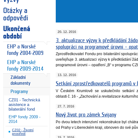
Otázky a
odpovědi
Ukončená
20. 12. 2016
období
3. aktualizace výzvy k předkládání žádos
EHP a Norské
spolupráci na programové úrovni – opa
fondy 2004-2009
Zprostředkovatel Fondu pro bilaterální spoluprá
uveřejňuje 3. aktualizaci výzvy k předkládání žád
EHP a Norské
programové úrovni – opatření „B“ v programu CZ
fondy 2009-2014
13. 12. 2016
Základní
Setkání zprostředkovatelů programů v
dokumenty
V Českém Krumlově se uskutečnilo setkání 
Programy
oblasti č. 16 - „
Zachování a revitalizace kulturního
CZ01 - Technická
asistence a
27. 7. 2016
bilaterální fond
Nový život pro zámek Svijany
EHP fondy 2009 -
2014
Po dvou letech intenzivní rekonstrukce byl chátr
od Prahy v Libereckém kraji, obnoven do své pův
CZ02 - Životní
prostředí
15. 7. 2016