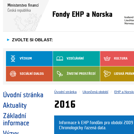
Ministerstvo financí
Česká republika
Fondy EHP a Norska
►
ZVOLTE SI OBLAST:
VÝZKUM
VZDĚLÁVÁNÍ
KULTURA
SOCIÁLNÍ DIALOG
ŽIVOTNÍ PROSTŘEDÍ
LIDSKÁ PRÁV
Úvodní stránka
Ukončená období
EHP a Norsk
Úvodní stránka
2016
Aktuality
Základní
informace
Informace k EHP fondům pro období 2009
Chronologicky řazená data.
Výzvy